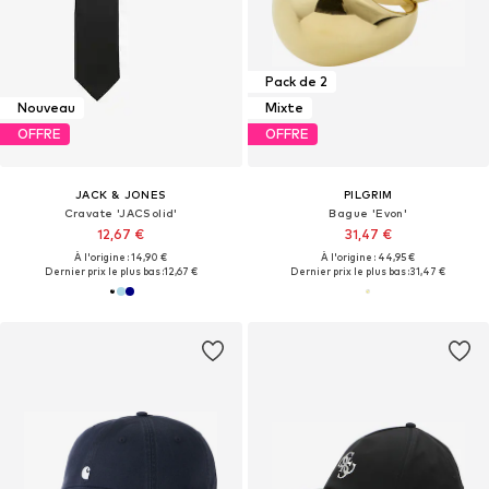
Pack de 2
Nouveau
Mixte
OFFRE
OFFRE
JACK & JONES
PILGRIM
Cravate 'JACSolid'
Bague 'Evon'
12,67 €
31,47 €
À l'origine : 14,90 €
À l'origine : 44,95 €
Dernier prix le plus bas :
12,67 €
Dernier prix le plus bas :
31,47 €