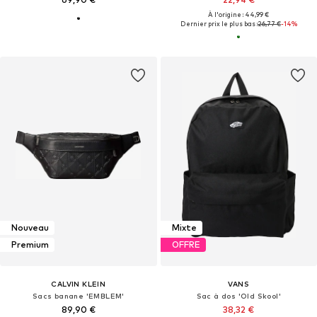
À l'origine : 44,99 €
Dernier prix le plus bas :
26,77 €
-14%
Nouveau
Mixte
Premium
OFFRE
CALVIN KLEIN
VANS
Sacs banane 'EMBLEM'
Sac à dos 'Old Skool'
89,90 €
38,32 €