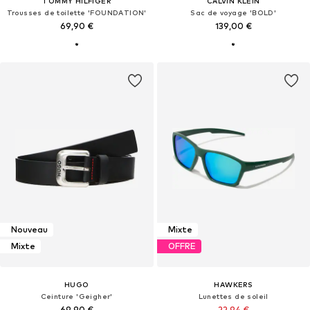
TOMMY HILFIGER
CALVIN KLEIN
Trousses de toilette 'FOUNDATION'
Sac de voyage 'BOLD'
69,90 €
139,00 €
Nouveau
Mixte
Mixte
OFFRE
HUGO
HAWKERS
Ceinture 'Geigher'
Lunettes de soleil
69,90 €
22,94 €