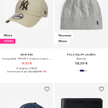
Mixte
Nouveau
OFFRE
Mixte
NEW ERA
POLO RALPH LAUREN
Casquette '9FORTY Outline Camo New York Yankees MLB'
Bonnet
19,92 €
125,00 €
À l'origine : 27,90 €
+
1
Dernier prix le plus bas :
22,41 €
-11%