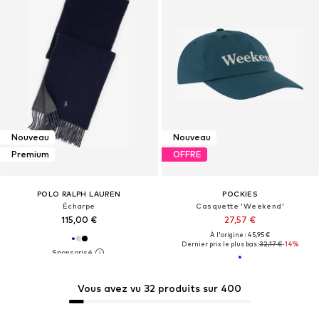
Nouveau
Nouveau
Premium
OFFRE
POLO RALPH LAUREN
POCKIES
Écharpe
Casquette 'Weekend'
115,00 €
27,57 €
À l'origine : 45,95 €
Dernier prix le plus bas :
32,17 €
-14%
Vous avez vu 32 produits sur 400