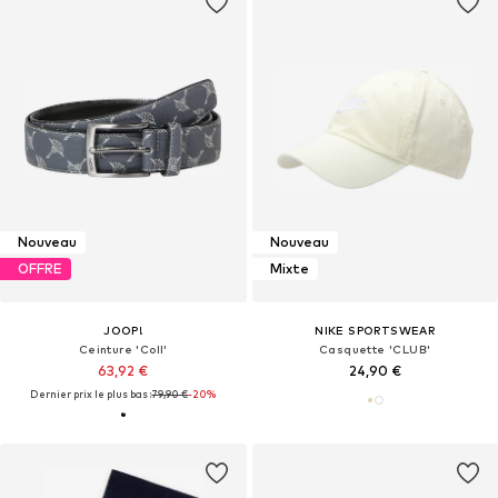
Nouveau
Nouveau
OFFRE
Mixte
JOOP!
NIKE SPORTSWEAR
Ceinture 'Coll'
Casquette 'CLUB'
63,92 €
24,90 €
Dernier prix le plus bas :
79,90 €
-20%