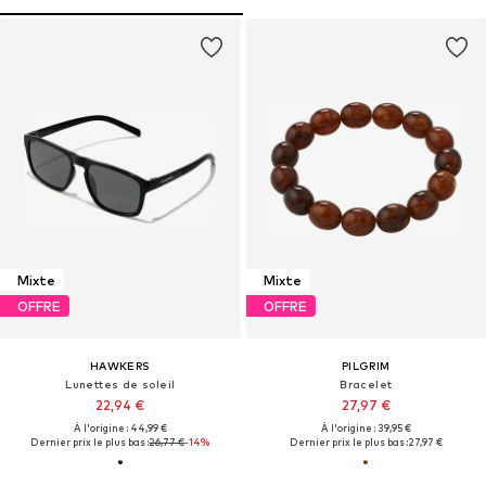
Mixte
Mixte
OFFRE
OFFRE
HAWKERS
PILGRIM
Lunettes de soleil
Bracelet
22,94 €
27,97 €
À l'origine : 44,99 €
À l'origine : 39,95 €
Dernier prix le plus bas :
26,77 €
-14%
Dernier prix le plus bas :
27,97 €