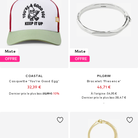
Mixte
Mixte
OFFRE
OFFRE
COASTAL
PILGRIM
Casquette 'You're Good Egg'
Bracelet 'Presence'
32,39 €
46,71 €
Dernier prix le plus bas :
35,99 €
-10%
À l'origine : 54,95 €
Dernier prix le plus bas :
38,47 €