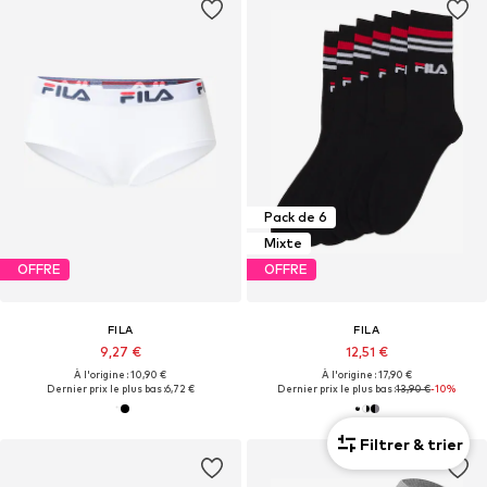
Pack de 6
Mixte
OFFRE
OFFRE
FILA
FILA
9,27 €
12,51 €
À l'origine : 10,90 €
À l'origine : 17,90 €
Dernier prix le plus bas :
6,72 €
Dernier prix le plus bas :
13,90 €
-10%
Filtrer & trier