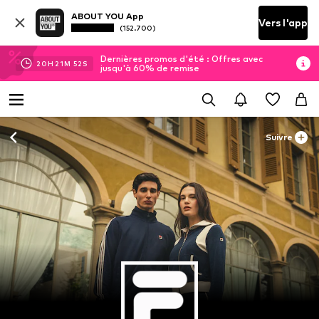
ABOUT YOU App
Vers l'app
(152.700)
Dernières promos d'été : Offres avec
20
H
21
M
51
S
jusqu'à 60% de remise
Suivre