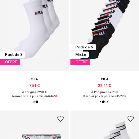
Pack de 9
Pack de 3
Mixte
OFFRE
OFFRE
FILA
FILA
7,51 €
22,41 €
À l'origine : 9,90 €
À l'origine : 24,90 €
Dernier prix le plus bas :
7,90 €
-5%
Dernier prix le plus bas :
15,22 €