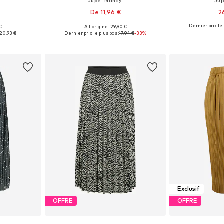
Jupe 'Nancy'
Jup
De 11,96 €
2
Dernier prix le 
 €
À l'origine : 29,90 €
, 40, 42, 44
Tailles disponibles: 34, 36, 38, 40
Tailles disponible
20,93 €
Dernier prix le plus bas :
17,94 €
-33%
nier
Ajouter au panier
Ajoute
Exclusif
OFFRE
OFFRE