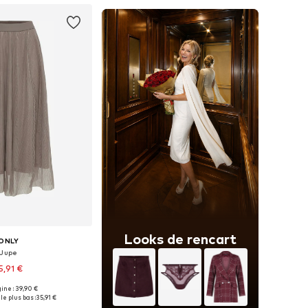
Looks de rencart
ONLY
Jupe
5,91 €
gine : 39,90 €
bles: 34, 36, 38, 40
le plus bas :
35,91 €