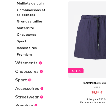
Maillots de bain
Combinaisons et
salopettes
Grandes tailles
Maternité
Chaussures
Sport
Accessoires
Premium
Vêtements
Chaussures
OFFRE
Sport
CALVIN KLEIN J
Jupe
Accessoires
38,94 €
Streetwear
À l'origine : 89,90
Tailles disponibles: 34, 36
Dernier prix le plus bas 
Premium