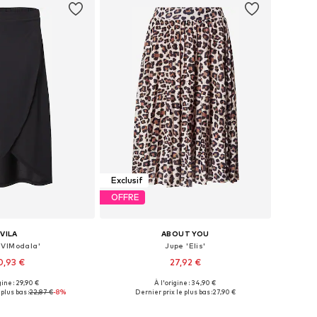
Exclusif
OFFRE
VILA
ABOUT YOU
'VIModala'
Jupe 'Elis'
0,93 €
27,92 €
+
1
gine : 29,90 €
À l'origine : 34,90 €
isponibles: 44
Tailles disponibles: 34, 36, 38, 40, 42, 44
plus bas :
22,87 €
-8%
Dernier prix le plus bas :
27,90 €
r au panier
Ajouter au panier