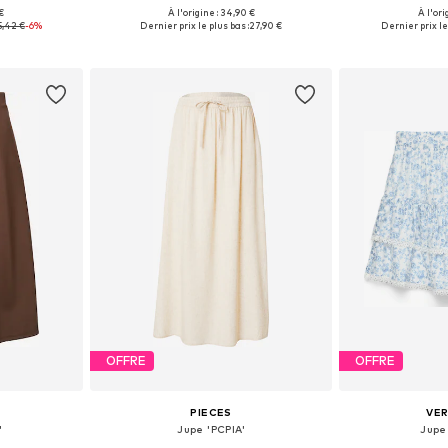
 €
À l'origine : 34,90 €
À l'ori
38, 40, 42, 44
Tailles disponibles: 34, 36, 38, 40, 42
Tailles disponib
5,42 €
-6%
Dernier prix le plus bas :
27,90 €
Dernier prix le
nier
Ajouter au panier
Ajoute
OFFRE
OFFRE
PIECES
VE
'
Jupe 'PCPIA'
Jupe