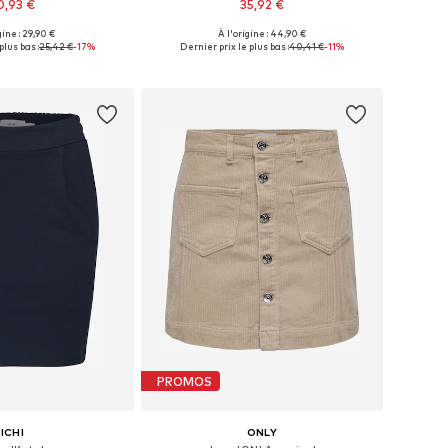
0,93 €
35,92 €
gine : 29,90 €
À l'origine : 44,90 €
les: 34, 36, 38, 40, 42
Tailles disponibles: 34, 36, 38, 40, 42
plus bas :
25,42 €
-17%
Dernier prix le plus bas :
40,41 €
-11%
r au panier
Ajouter au panier
PROMOS
ICHI
ONLY