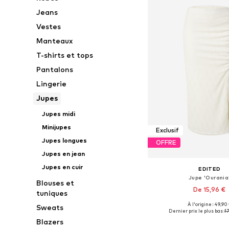
Jeans
Vestes
Manteaux
T-shirts et tops
Pantalons
Lingerie
Jupes
Jupes midi
Minijupes
Exclusif
Jupes longues
OFFRE
Jupes en jean
Jupes en cuir
EDITED
Jupe 'Ourania
Blouses et
De 15,96 €
tuniques
À l'origine : 49,90
Sweats
Tailles disponibles: 38
Dernier prix le plus bas :
17
Ajouter au pa
Blazers