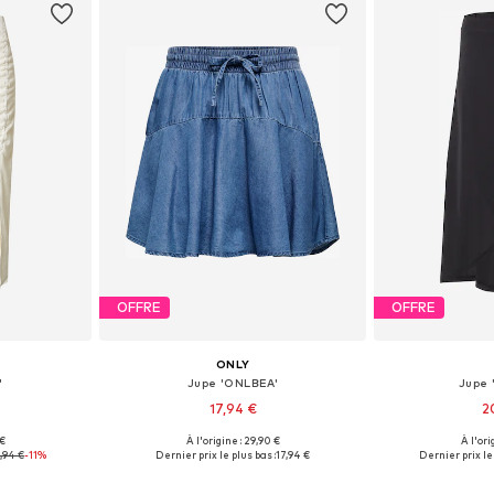
OFFRE
OFFRE
ONLY
'
Jupe 'ONLBEA'
Jupe 
17,94 €
2
 €
À l'origine : 29,90 €
À l'ori
, 40, 42
Tailles disponibles: 34, 36, 38, 40
Tailles d
,94 €
-11%
Dernier prix le plus bas :
17,94 €
Dernier prix le 
nier
Ajouter au panier
Ajoute