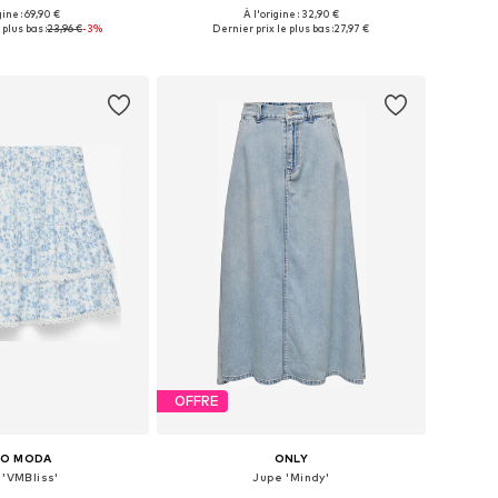
+
1
gine : 69,90 €
À l'origine : 32,90 €
les: 34, 36, 38, 40, 42
Tailles disponibles: 36, 38, 40, 42, 44
 plus bas :
23,96 €
-3%
Dernier prix le plus bas :
27,97 €
r au panier
Ajouter au panier
OFFRE
RO MODA
ONLY
 'VMBliss'
Jupe 'Mindy'