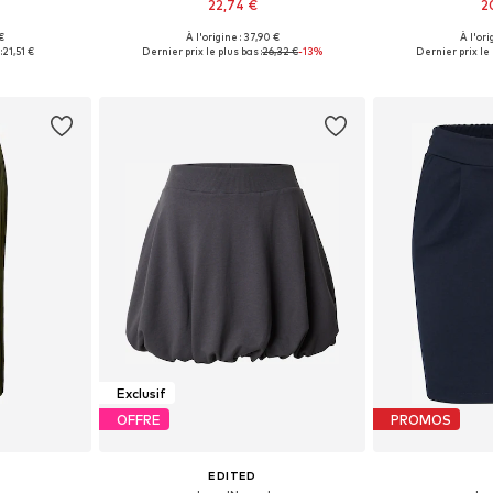
22,74 €
2
 €
À l'origine : 37,90 €
À l'ori
38, 40, 42, 44
Tailles disponibles: 34, 36, 38, 40
Tailles disponib
:
21,51 €
Dernier prix le plus bas :
26,32 €
-13%
Dernier prix le 
nier
Ajouter au panier
Ajoute
Exclusif
OFFRE
PROMOS
EDITED