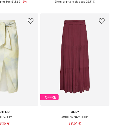
plus bas :
21,52 €
-12%
Dernier prix le plus bas :
26,91 €
r au panier
Ajouter au panier
OFFRE
DITED
ONLY
e 'Lissy'
Jupe 'ONLMikka'
3,16 €
29,61 €