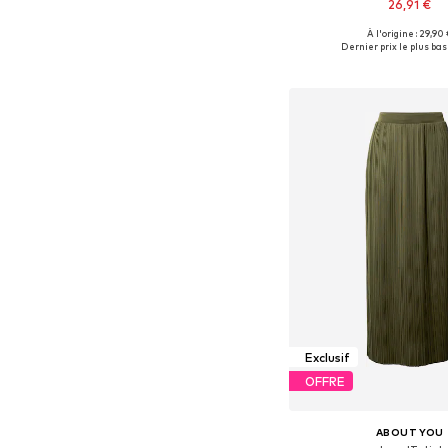
26,91 €
+
6
À l'origine : 29,90
Tailles disponibles: 34, 36, 
Dernier prix le plus bas 
Ajouter au pa
Exclusif
OFFRE
ABOUT YOU