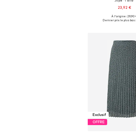
Jupe 'Talia'
23,92 €
+
2
À l'origine : 29,90
Tailles disponibles: 36, 38
Dernier prix le plus bas :
Ajouter au pa
Exclusif
OFFRE