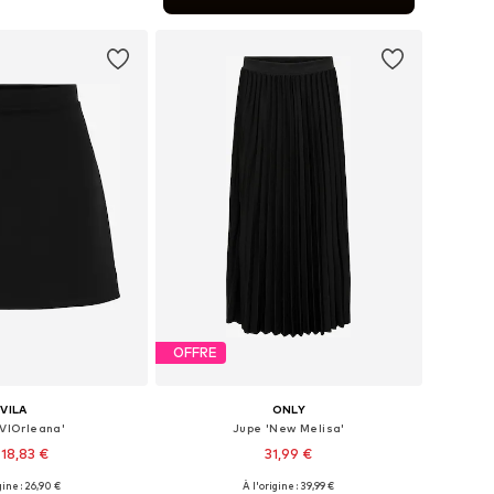
r au panier
OFFRE
VILA
ONLY
'VIOrleana'
Jupe 'New Melisa'
18,83 €
31,99 €
gine : 26,90 €
À l'origine : 39,99 €
nibles: 36, 38, 40
Tailles disponibles: 34, 36, 38, 40, 42