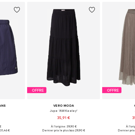
OFFRE
OFFRE
EANS
VERO MODA
Jupe 'AWKeeley'
35,91 €
3
 €
À l'origine : 39,90 €
À l'ori
, 38, 40, 42
Tailles disponibles: 34, 36, 38, 40, 42
Tailles disponi
:
31,46 €
Dernier prix le plus bas :
29,90 €
Dernier prix 