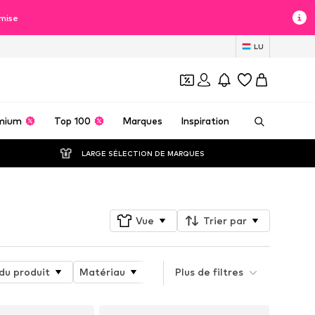
mise
LU
mium
Top 100
Marques
Inspiration
LARGE SÉLECTION DE MARQUES
Vue
Trier par
du produit
Matériau
Tailles spéciales
Plus de filtres
Détails