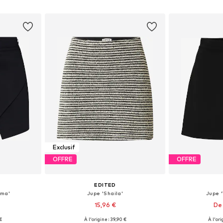
nier
Ajouter au panier
Ajoute
Exclusif
OFFRE
OFFRE
EDITED
mma'
Jupe 'Shaila'
Jupe 
15,96 €
De 
 €
À l'origine : 39,90 €
À l'ori
38, 40, 42, 44
Tailles disponibles: 34, 36, 38, 40, 42
Tailles dispo