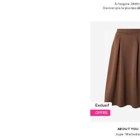
À l'origine : 29,90
Tailles disponibles: 34, 36, 
Dernier prix le plus bas :
2
Ajouter au pa
Exclusif
OFFRE
ABOUT YOU
Jupe 'Melinda