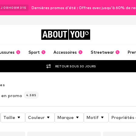
Dernières promos d'été : Offres avec jusqu'à 60% de re
1
J
08
H
08
M
29
S
ABOUT
YOU
ussures
Sport
Accessoires
Streetwear
Pre
RETOUR SOUS 30 JOURS
pes
 en promo
4.585
Taille
Couleur
Marque
Motif
Propriétés 