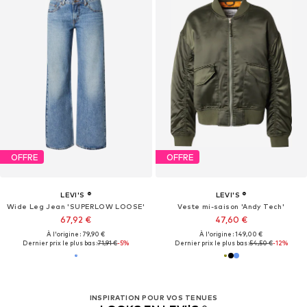
OFFRE
OFFRE
LEVI'S ®
LEVI'S ®
Wide Leg Jean 'SUPERLOW LOOSE'
Veste mi-saison 'Andy Tech'
67,92 €
47,60 €
À l'origine : 79,90 €
À l'origine : 149,00 €
Dernier prix le plus bas :
71,91 €
-5%
Dernier prix le plus bas :
54,50 €
-12%
INSPIRATION POUR VOS TENUES