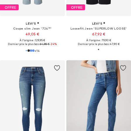
OFFRE
OFFRE
LEVI'S ®
LEVI'S ®
Coupe slim Jean '724™'
Loosefit Jean 'SUPERLOW LOOSE'
49,05 €
67,92 €
À l'origine : 129,95 €
À l'origine : 79,90 €
Dernier prix le plus bas :
64,98 €
-24%
Dernier prix le plus bas :
47,90 €
+
14