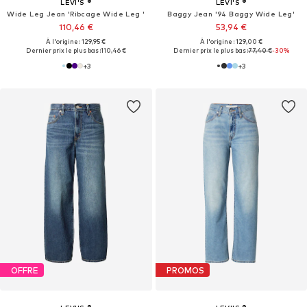
LEVI'S ®
LEVI'S ®
Wide Leg Jean 'Ribcage Wide Leg '
Baggy Jean '94 Baggy Wide Leg'
110,46 €
53,94 €
À l'origine : 129,95 €
À l'origine : 129,00 €
Dernier prix le plus bas :
110,46 €
Dernier prix le plus bas :
77,40 €
-30%
+
3
+
3
OFFRE
PROMOS