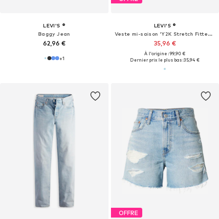
LEVI'S ®
LEVI'S ®
Baggy Jean
Veste mi-saison 'Y2K Stretch Fitted Trucker Jacket'
62,96 €
35,96 €
À l'origine : 99,90 €
+
1
Dernier prix le plus bas :
35,94 €
OFFRE