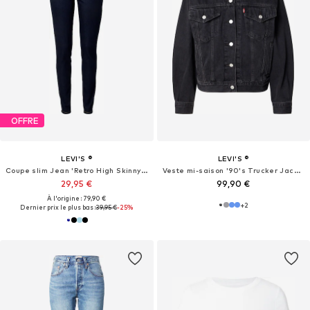
OFFRE
LEVI'S ®
LEVI'S ®
Coupe slim Jean 'Retro High Skinny Jeans'
Veste mi-saison '90's Trucker Jacket'
29,95 €
99,90 €
À l'origine : 79,90 €
+
2
Dernier prix le plus bas :
39,95 €
-25%