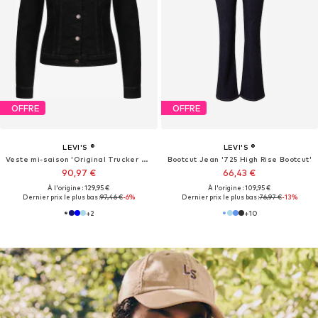
OFFRE
OFFRE
LEVI'S ®
LEVI'S ®
Veste mi-saison 'Original Trucker Jacket'
Bootcut Jean '725 High Rise Bootcut'
90,97 €
66,43 €
À l'origine : 129,95 €
À l'origine : 109,95 €
Dernier prix le plus bas :
97,46 €
-6%
Dernier prix le plus bas :
76,97 €
-13%
+
2
+
10