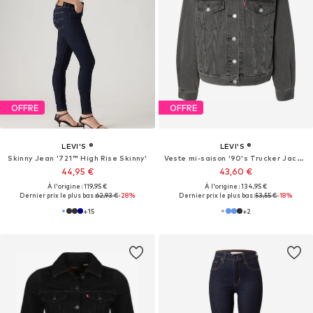
OFFRE
OFFRE
LEVI'S ®
LEVI'S ®
Skinny Jean '721™ High Rise Skinny'
Veste mi-saison '90's Trucker Jacket'
44,95 €
43,60 €
À l'origine : 119,95 €
À l'origine : 134,95 €
Dernier prix le plus bas :
62,93 €
-28%
Dernier prix le plus bas :
53,55 €
-18%
+
15
+
2