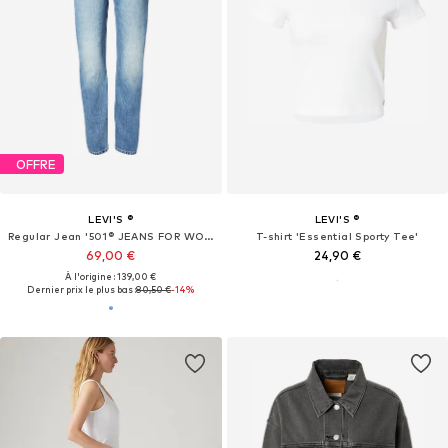
OFFRE
LEVI'S ®
LEVI'S ®
Regular Jean '501® JEANS FOR WOMEN'
T-shirt 'Essential Sporty Tee'
69,00 €
24,90 €
À l'origine : 139,00 €
Dernier prix le plus bas :
80,50 €
-14%