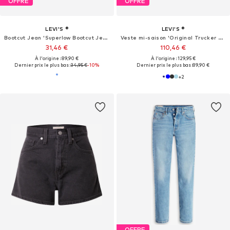
OFFRE
OFFRE
LEVI'S ®
LEVI'S ®
Bootcut Jean 'Superlow Bootcut Jeans'
Veste mi-saison 'Original Trucker Jacket'
31,46 €
110,46 €
À l'origine : 89,90 €
À l'origine : 129,95 €
Dernier prix le plus bas :
34,95 €
-10%
Dernier prix le plus bas :
89,90 €
+
2
OFFRE