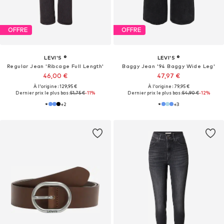
OFFRE
OFFRE
LEVI'S ®
LEVI'S ®
Regular Jean 'Ribcage Full Length'
Baggy Jean '94 Baggy Wide Leg'
46,00 €
47,97 €
À l'origine : 129,95 €
À l'origine : 79,95 €
Dernier prix le plus bas :
51,75 €
-11%
Dernier prix le plus bas :
54,90 €
-12%
+
2
+
3