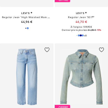
LEVI'S ®
LEVI'S ®
Regular Jean 'High Waisted Mom Short'
Regular Jean '501®'
44,96 €
46,70 €
À l'origine : 109,95 €
Dernier prix le plus bas :
54,98 €
-15%
+
8
OFFRE