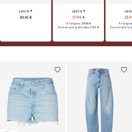
LEVI'S ®
LEVI'S ®
LEVI
33,16 €
17,94 €
23,
À l'origine : 39,95 €
À l'origine
Dernier prix le plus bas :
17,94 €
Dernier prix le p