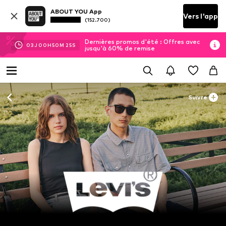
ABOUT YOU App
Vers l'app
(152.700)
Dernières promos d'été : Offres avec
03
J
00
H
50
M
23
S
jusqu'à 60% de remise
Suivre