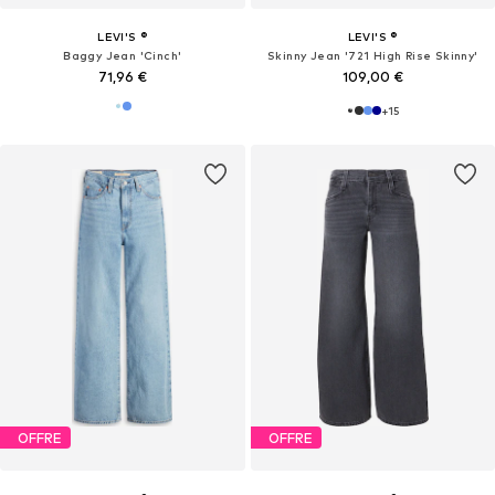
LEVI'S ®
LEVI'S ®
Baggy Jean 'Cinch'
Skinny Jean '721 High Rise Skinny'
71,96 €
109,00 €
+
15
OFFRE
OFFRE