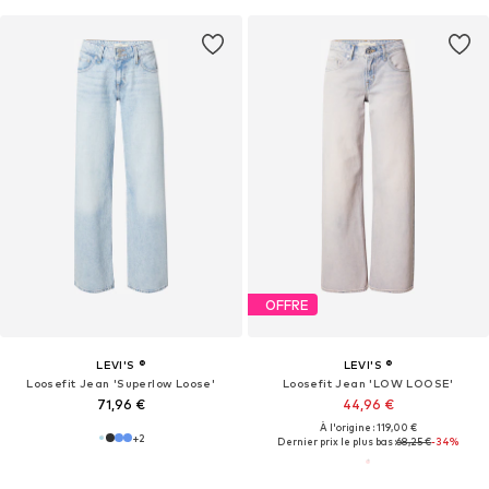
OFFRE
LEVI'S ®
LEVI'S ®
Loosefit Jean 'Superlow Loose'
Loosefit Jean 'LOW LOOSE'
71,96 €
44,96 €
À l'origine : 119,00 €
+
2
Dernier prix le plus bas :
68,25 €
-34%