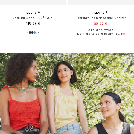
LEVI'S ®
LEVI'S ®
Regular Jean '501® '90s'
Regular Jean 'Ribcage Shorts'
119,95 €
55,92 €
À l'origine : 69,90 €
+
4
Dernier prix le plus bas :
59,42 €
-5%