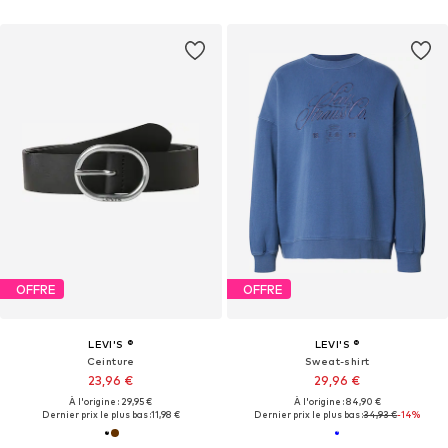
OFFRE
OFFRE
LEVI'S ®
LEVI'S ®
Ceinture
Sweat-shirt
23,96 €
29,96 €
À l'origine : 29,95 €
À l'origine : 84,90 €
Dernier prix le plus bas :
11,98 €
Dernier prix le plus bas :
34,93 €
-14%