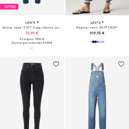
OFFRE
LEVI'S ®
LEVI'S ®
Skinny Jean '710™ Super Skinny Jeans'
Regular Jean '501® CROP'
32,95 €
109,95 €
À l'origine : 79,90 €
+
10
Dernier prix le plus bas :
32,95 €