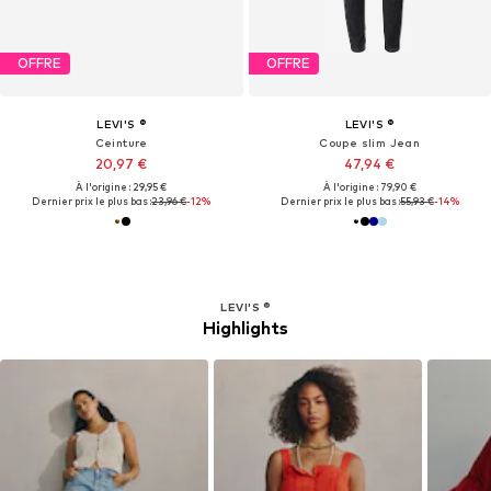
OFFRE
OFFRE
LEVI'S ®
LEVI'S ®
Ceinture
Coupe slim Jean
20,97 €
47,94 €
À l'origine : 29,95 €
À l'origine : 79,90 €
Dernier prix le plus bas :
23,96 €
-12%
Dernier prix le plus bas :
55,93 €
-14%
LEVI'S ®
Highlights