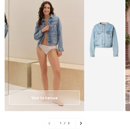
Voir la tenue
1
/
3