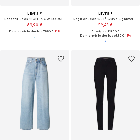
LEVI'S ®
LEVI'S ®
Loosefit Jean 'SUPERLOW LOOSE'
Regular Jean '501® Curve Lightweight Jeans'
69,90 €
59,43 €
Dernier prix le plus bas :
79,90 €
-12%
À l'origine : 119,00 €
Dernier prix le plus bas :
69,90 €
-15%