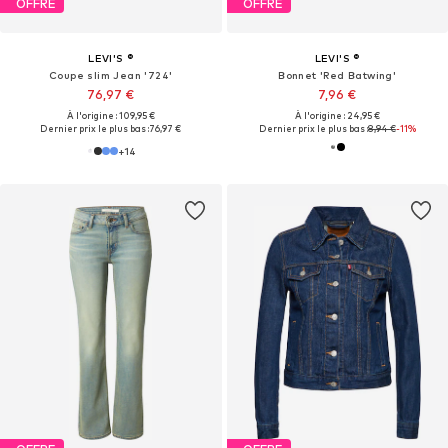
OFFRE
OFFRE
LEVI'S ®
LEVI'S ®
Coupe slim Jean '724'
Bonnet 'Red Batwing'
76,97 €
7,96 €
À l'origine : 109,95 €
À l'origine : 24,95 €
Dernier prix le plus bas :
76,97 €
Dernier prix le plus bas :
8,94 €
-11%
+
14