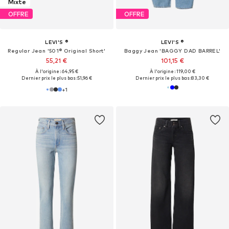
Mixte
OFFRE
OFFRE
LEVI'S ®
LEVI'S ®
Regular Jean '501® Original Short'
Baggy Jean 'BAGGY DAD BARREL'
55,21 €
101,15 €
À l'origine : 64,95 €
À l'origine : 119,00 €
Dernier prix le plus bas :
51,96 €
Dernier prix le plus bas :
83,30 €
+
1