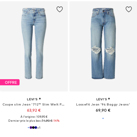
OFFRE
LEVI'S ®
LEVI'S ®
Coupe slim Jean '712™ Slim Welt Pocket'
Loosefit Jean '94 Baggy Jeans'
63,92 €
69,90 €
À l'origine : 109,95 €
Dernier prix le plus bas :
74,90 €
-14%
+
1