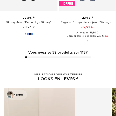
OFFRE
LEVI'S ®
LEVI'S ®
Skinny Jean 'Retro High Skinny'
Regular Salopette en jean 'Vintage Denim Overalls'
98,96 €
69,93 €
À l'origine : 99,90 €
Dernier prix le plus bas :
74,93 €
-6%
Vous avez vu 32 produits sur 1137
INSPIRATION POUR VOS TENUES
LOOKS EN LEVI'S ®
Naiara