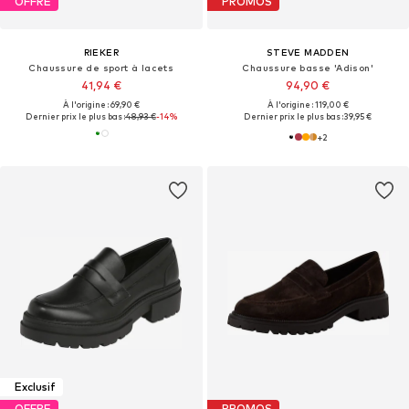
OFFRE
PROMOS
RIEKER
STEVE MADDEN
Chaussure de sport à lacets
Chaussure basse 'Adison'
41,94 €
94,90 €
À l'origine : 69,90 €
À l'origine : 119,00 €
Dernier prix le plus bas :
48,93 €
-14%
Dernier prix le plus bas :
39,95 €
+
2
Exclusif
OFFRE
PROMOS