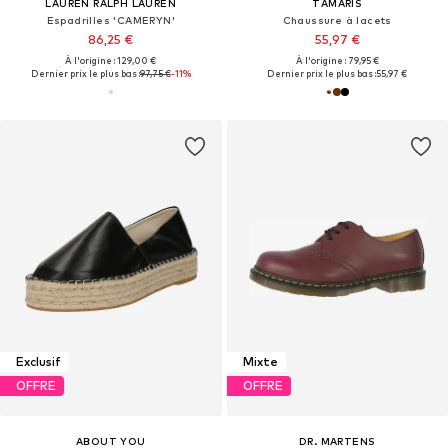
LAUREN RALPH LAUREN
TAMARIS
Espadrilles 'CAMERYN'
Chaussure à lacets
86,25 €
55,97 €
À l'origine : 129,00 €
À l'origine : 79,95 €
Dernier prix le plus bas :
97,75 €
-11%
Dernier prix le plus bas :
55,97 €
Exclusif
Mixte
OFFRE
OFFRE
ABOUT YOU
DR. MARTENS