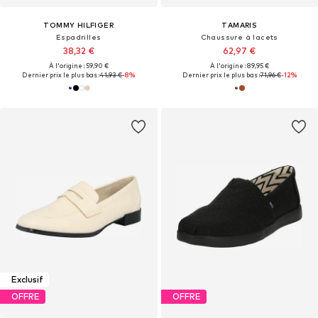
TOMMY HILFIGER
TAMARIS
Espadrilles
Chaussure à lacets
38,32 €
62,97 €
À l'origine : 59,90 €
À l'origine : 89,95 €
Dernier prix le plus bas :
41,93 €
-8%
Dernier prix le plus bas :
71,96 €
-12%
Exclusif
OFFRE
OFFRE