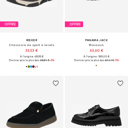
OFFRE
OFFRE
RIEKER
PANAMA JACK
Chaussure de sport à lacets
Mocassin
33,53 €
63,60 €
À l'origine : 69,95 €
À l'origine : 189,00 €
Dernier prix le plus bas :
35,94 €
-6%
Dernier prix le plus bas :
67,41 €
-5%
+
1