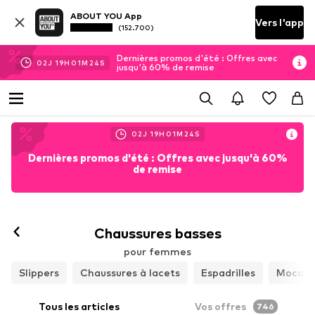
ABOUT YOU App
Vers l'app
(152.700)
Dernières promos d'été : Offres avec
02
J
19
H
01
M
22
S
jusqu'à 60% de remise
02
J
19
H
01
M
22
S
Dernières promos d'été : Offres avec jusqu'à 60%
de remise
Chaussures basses
pour femmes
Slippers
Chaussures à lacets
Espadrilles
Mocass
Tous les articles
Vos offres
746