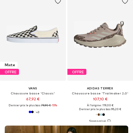
Mixte
OFFRE
OFFRE
VANS
ADIDAS TERREX
Chaussure basse 'Classic'
Chaussure basse 'Trailmaker 2.0'
67,92 €
107,10 €
Dernier prix le plus bas :
79,90 €
-15%
À l'origine : 119,00 €
Dernier prix le plus bas :
95,20 €
+
3