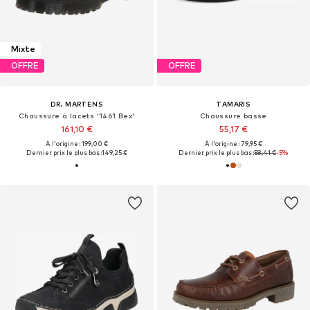
Mixte
OFFRE
OFFRE
DR. MARTENS
TAMARIS
Chaussure à lacets '1461 Bex'
Chaussure basse
161,10 €
55,17 €
À l'origine : 199,00 €
À l'origine : 79,95 €
Dernier prix le plus bas :
149,25 €
Dernier prix le plus bas :
58,41 €
-5%