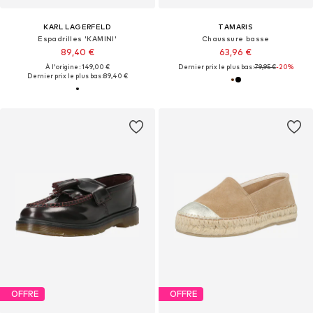
KARL LAGERFELD
TAMARIS
Espadrilles 'KAMINI'
Chaussure basse
89,40 €
63,96 €
À l'origine : 149,00 €
Dernier prix le plus bas :
79,95 €
-20%
Dernier prix le plus bas :
89,40 €
OFFRE
OFFRE