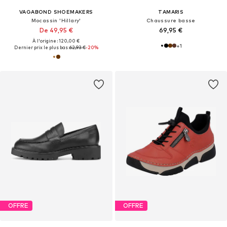
VAGABOND SHOEMAKERS
TAMARIS
Mocassin 'Hillary'
Chaussure basse
De 49,95 €
69,95 €
À l'origine : 120,00 €
+
1
Dernier prix le plus bas :
62,93 €
-20%
OFFRE
OFFRE