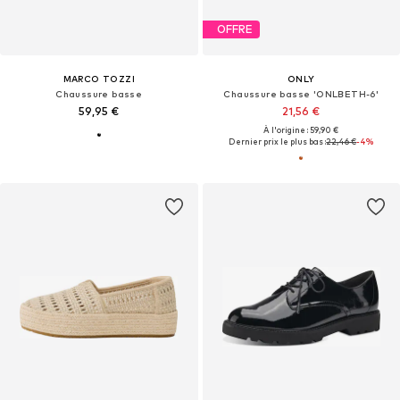
OFFRE
MARCO TOZZI
ONLY
Chaussure basse
Chaussure basse 'ONLBETH-6'
59,95 €
21,56 €
À l'origine : 59,90 €
Dernier prix le plus bas :
22,46 €
-4%