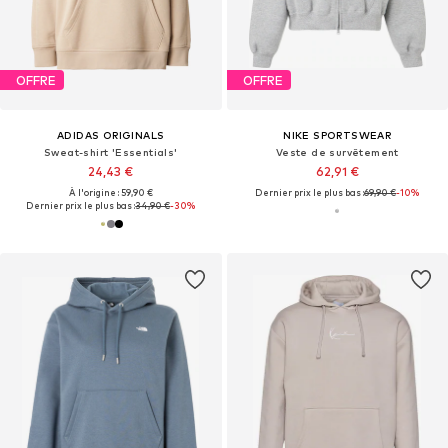
OFFRE
OFFRE
ADIDAS ORIGINALS
NIKE SPORTSWEAR
Sweat-shirt 'Essentials'
Veste de survêtement
24,43 €
62,91 €
À l'origine : 59,90 €
Dernier prix le plus bas :
69,90 €
-10%
Dernier prix le plus bas :
34,90 €
-30%