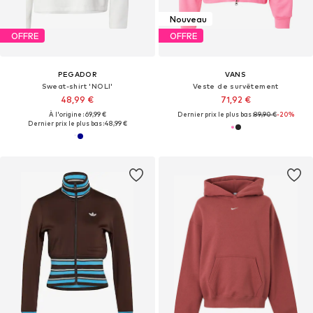
Nouveau
OFFRE
OFFRE
PEGADOR
VANS
Sweat-shirt 'NOLI'
Veste de survêtement
48,99 €
71,92 €
À l'origine : 69,99 €
Dernier prix le plus bas :
89,90 €
-20%
Dernier prix le plus bas :
48,99 €