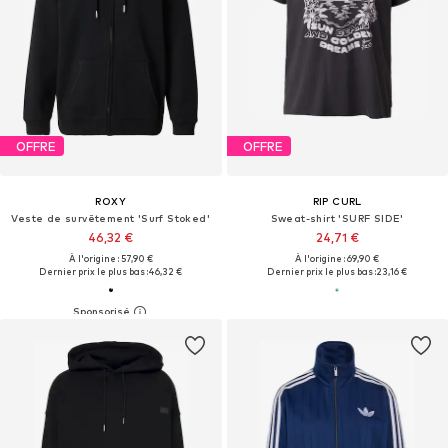
OFFRE
OFFRE
ROXY
RIP CURL
Veste de survêtement 'Surf Stoked'
Sweat-shirt 'SURF SIDE'
46,32 €
24,71 €
À l'origine : 57,90 €
À l'origine : 69,90 €
Dernier prix le plus bas :
46,32 €
Dernier prix le plus bas :
23,16 €