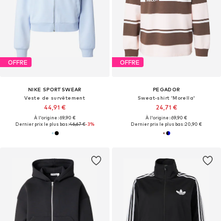
OFFRE
OFFRE
NIKE SPORTSWEAR
PEGADOR
Veste de survêtement
Sweat-shirt 'Morella'
44,91 €
24,71 €
À l'origine : 69,90 €
À l'origine : 69,90 €
Dernier prix le plus bas :
46,67 €
-3%
Dernier prix le plus bas :
20,90 €