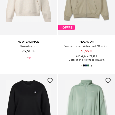
OFFRE
NEW BALANCE
PEGADOR
Sweat-shirt
Veste de survêtement 'Clarita'
69,90 €
63,99 €
À l'origine : 79,99 €
Dernier prix le plus bas :
63,99 €
+
3