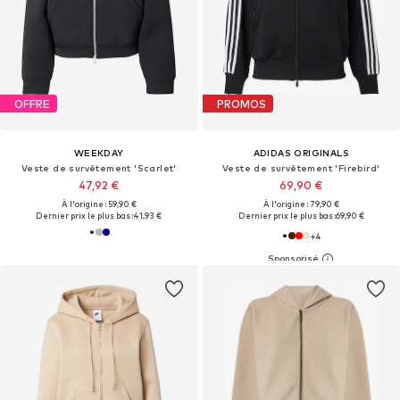
OFFRE
PROMOS
WEEKDAY
ADIDAS ORIGINALS
Veste de survêtement 'Scarlet'
Veste de survêtement 'Firebird'
47,92 €
69,90 €
À l'origine : 59,90 €
À l'origine : 79,90 €
Dernier prix le plus bas :
41,93 €
Dernier prix le plus bas :
69,90 €
+
4