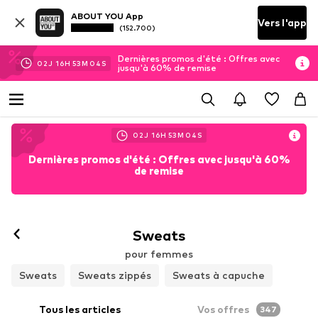
ABOUT YOU App
Vers l'app
(152.700)
Dernières promos d'été : Offres avec
02
J
16
H
53
M
02
S
jusqu'à 60% de remise
02
J
16
H
53
M
02
S
Dernières promos d'été : Offres avec jusqu'à 60%
de remise
Sweats
pour femmes
Sweats
Sweats zippés
Sweats à capuche
Tous les articles
Vos offres
347