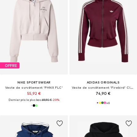
OFFRE
NIKE SPORTSWEAR
ADIDAS ORIGINALS
Veste de survêtement 'PHNX FLC'
Veste de survêtement 'Firebird' Classic'
55,92 €
74,90 €
Dernier prix le plus bas :
69,90 €
-20%
+
6