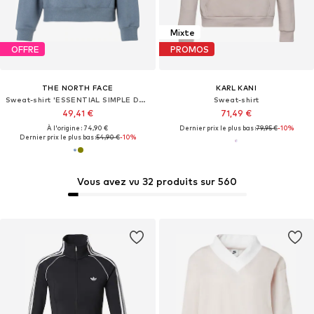
Mixte
OFFRE
PROMOS
THE NORTH FACE
KARL KANI
Sweat-shirt 'ESSENTIAL SIMPLE DOME'
Sweat-shirt
49,41 €
71,49 €
À l'origine : 74,90 €
Dernier prix le plus bas :
79,95 €
-10%
Dernier prix le plus bas :
54,90 €
-10%
Vous avez vu 32 produits sur 560