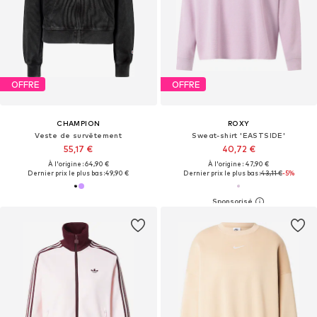
OFFRE
OFFRE
CHAMPION
ROXY
Veste de survêtement
Sweat-shirt 'EASTSIDE'
55,17 €
40,72 €
À l'origine : 64,90 €
À l'origine : 47,90 €
Dernier prix le plus bas :
49,90 €
Dernier prix le plus bas :
43,11 €
-5%