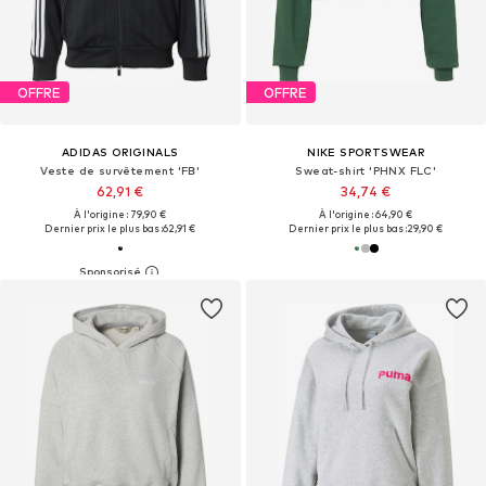
OFFRE
OFFRE
ADIDAS ORIGINALS
NIKE SPORTSWEAR
Veste de survêtement 'FB'
Sweat-shirt 'PHNX FLC'
62,91 €
34,74 €
À l'origine : 79,90 €
À l'origine : 64,90 €
Dernier prix le plus bas :
62,91 €
Dernier prix le plus bas :
29,90 €