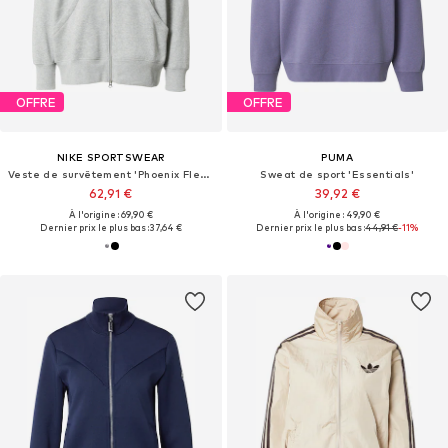
OFFRE
OFFRE
NIKE SPORTSWEAR
PUMA
Veste de survêtement 'Phoenix Fleece'
Sweat de sport 'Essentials'
62,91 €
39,92 €
À l'origine : 69,90 €
À l'origine : 49,90 €
Dernier prix le plus bas :
37,64 €
Dernier prix le plus bas :
44,91 €
-11%