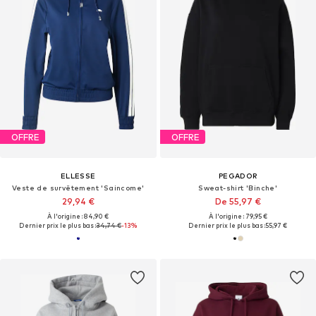
OFFRE
OFFRE
ELLESSE
PEGADOR
Veste de survêtement 'Saincome'
Sweat-shirt 'Binche'
29,94 €
De 55,97 €
À l'origine : 84,90 €
À l'origine : 79,95 €
Dernier prix le plus bas :
34,74 €
-13%
Dernier prix le plus bas :
55,97 €