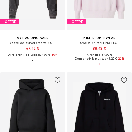
OFFRE
OFFRE
ADIDAS ORIGINALS
NIKE SPORTSWEAR
Veste de survêtement 'SST'
Sweat-shirt 'PHNX FLC'
67,92 €
38,43 €
Dernier prix le plus bas :
84,90 €
-20%
À l'origine : 64,90 €
Dernier prix le plus bas :
49,22 €
-22%