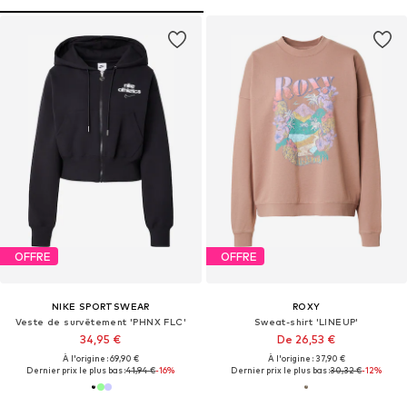
OFFRE
OFFRE
NIKE SPORTSWEAR
ROXY
Veste de survêtement 'PHNX FLC'
Sweat-shirt 'LINEUP'
34,95 €
De 26,53 €
À l'origine : 69,90 €
À l'origine : 37,90 €
Dernier prix le plus bas :
41,94 €
-16%
Dernier prix le plus bas :
30,32 €
-12%