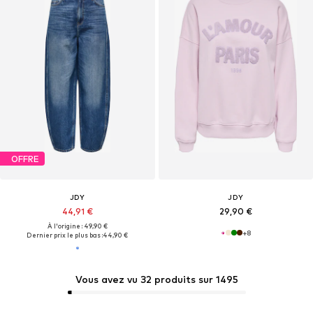
OFFRE
JDY
JDY
44,91 €
29,90 €
À l'origine : 49,90 €
+
8
Dernier prix le plus bas :
44,90 €
Vous avez vu 32 produits sur 1495