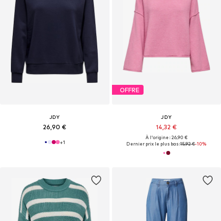
OFFRE
JDY
JDY
26,90 €
14,32 €
À l'origine : 26,90 €
+
1
Dernier prix le plus bas :
15,92 €
-10%