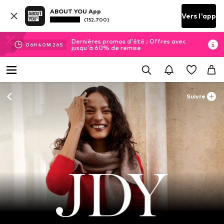
ABOUT YOU App
Vers l'app
(152.700)
Dernières promos d'été : Offres avec
06
H
40
M
24
S
jusqu'à 60% de remise
Suivre