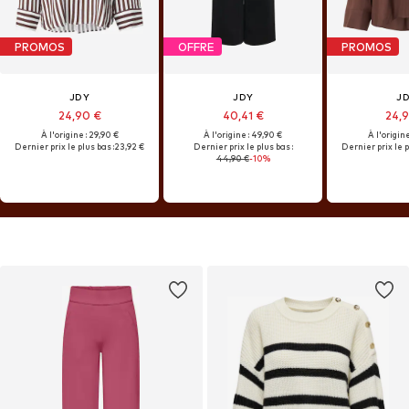
PROMOS
OFFRE
PROMOS
JDY
JDY
J
24,90 €
40,41 €
24,
À l'origine : 29,90 €
À l'origine : 49,90 €
À l'origine
Dernier prix le plus bas :
23,92 €
Dernier prix le plus bas :
Dernier prix le p
44,90 €
-10%