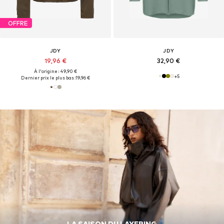
OFFRE
JDY
JDY
19,96 €
32,90 €
À l'origine : 49,90 €
+
5
Dernier prix le plus bas :
19,96 €
LA SAISON DU LAYERING