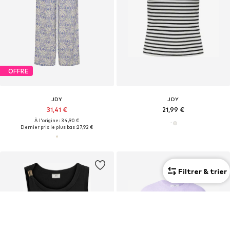
OFFRE
JDY
JDY
31,41 €
21,99 €
À l'origine : 34,90 €
Dernier prix le plus bas :
27,92 €
Filtrer & trier