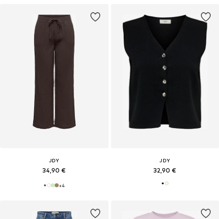
JDY
JDY
34,90 €
32,90 €
+
4