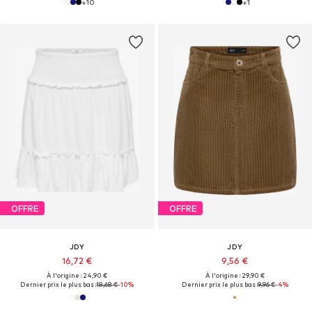
+
10
+
1
OFFRE
OFFRE
JDY
JDY
16,72 €
9,56 €
À l'origine : 24,90 €
À l'origine : 29,90 €
Dernier prix le plus bas :
18,68 €
-10%
Dernier prix le plus bas :
9,96 €
-4%