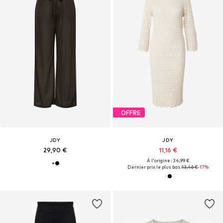
OFFRE
JDY
JDY
29,90 €
11,16 €
À l'origine : 34,99 €
Dernier prix le plus bas :
13,46 €
-17%