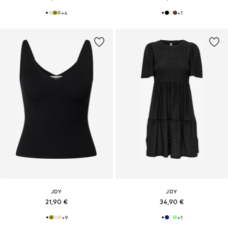
+
4
+
1
JDY
JDY
21,90 €
34,90 €
+
9
+
1