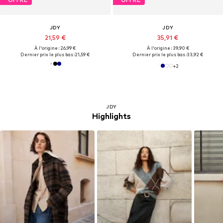
JDY
JDY
21,59 €
35,91 €
À l'origine : 26,99 €
À l'origine : 39,90 €
Dernier prix le plus bas :
21,59 €
Dernier prix le plus bas :
33,92 €
+
2
JDY
Highlights