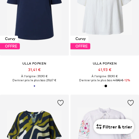
Curvy
Curvy
OFFRE
OFFRE
ULLA POPKEN
ULLA POPKEN
31,41 €
41,93 €
À l'origine : 39,90 €
À l'origine : 59,90 €
Dernier prix le plus bas :
29,67 €
Dernier prix le plus bas :
47,92 €
-12%
Filtrer & trier