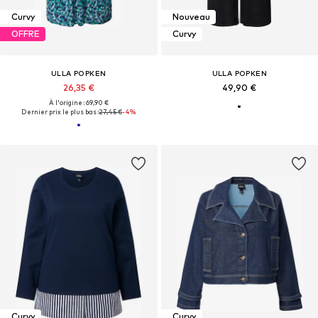
Curvy
Nouveau
OFFRE
Curvy
ULLA POPKEN
ULLA POPKEN
26,35 €
49,90 €
À l'origine : 69,90 €
Dernier prix le plus bas :
27,45 €
-4%
Curvy
Curvy