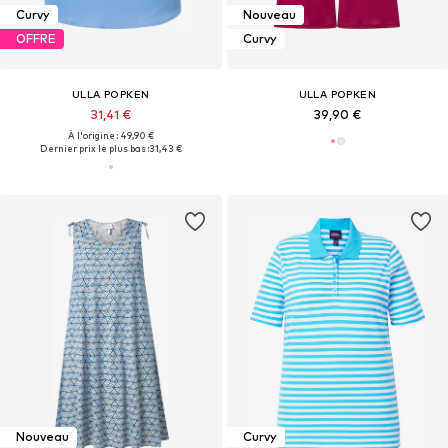
Curvy
Nouveau
OFFRE
Curvy
ULLA POPKEN
ULLA POPKEN
31,41 €
39,90 €
À l'origine : 49,90 €
Dernier prix le plus bas :
31,43 €
Nouveau
Curvy