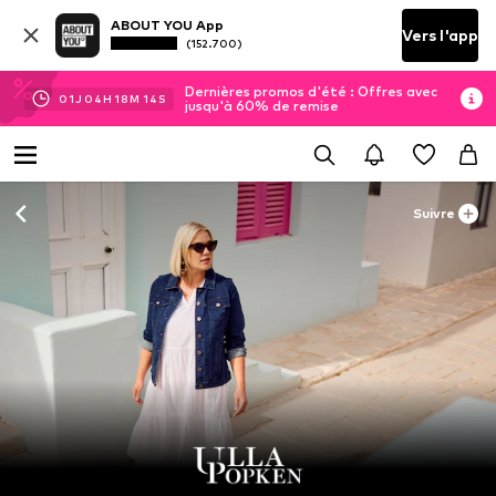
ABOUT YOU App
Vers l'app
(152.700)
Dernières promos d'été : Offres avec
01
J
04
H
18
M
12
S
jusqu'à 60% de remise
Suivre