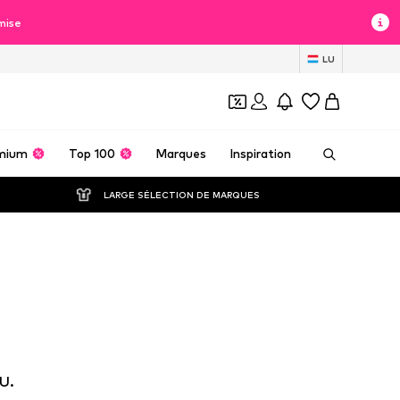
mise
LU
mium
Top 100
Marques
Inspiration
LARGE SÉLECTION DE MARQUES
U.