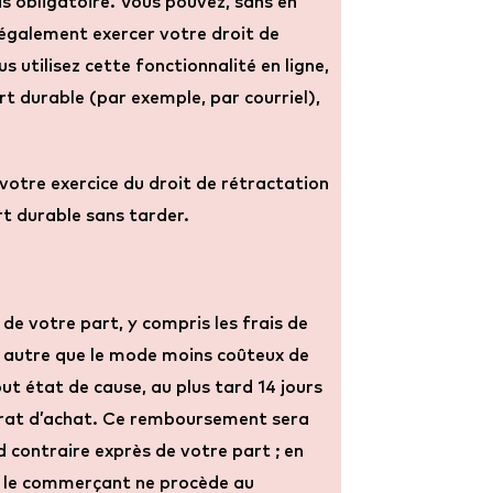
as obligatoire. Vous pouvez, sans en
z également exercer votre droit de
ous utilisez cette fonctionnalité en ligne,
rt durable (par exemple, par courriel),
votre exercice du droit de rétractation
rt durable sans tarder.
e votre part, y compris les frais de
on autre que le mode moins coûteux de
out état de cause, au plus tard 14 jours
ntrat d’achat. Ce remboursement sera
d contraire exprès de votre part ; en
ue le commerçant ne procède au