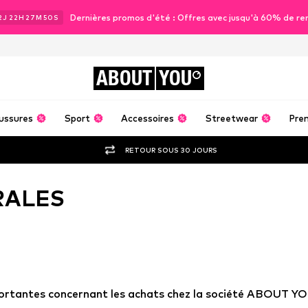
Dernières promos d'été : Offres avec jusqu'à 60% de re
2
J
22
H
27
M
50
S
ABOUT
YOU
ussures
Sport
Accessoires
Streetwear
Pre
RETOUR SOUS 30 JOURS
RALES
portantes concernant les achats chez la société ABOUT YO