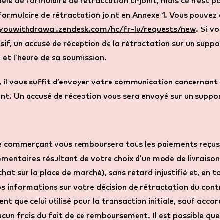
le de formulaire de rétractation ci-joint, mais ce n’est p
de formulaire de rétractation joint en Annexe 1. Vous pouve
tyouwithdrawal.zendesk.com/hc/fr-lu/requests/new
. Si v
if, un accusé de réception de la rétractation sur un suppo
 et l’heure de sa soumission.
n, il vous suffit d’envoyer votre communication concernant 
ant. Un accusé de réception vous sera envoyé sur un suppo
le commerçant vous remboursera tous les paiements reçus d
plémentaires résultant de votre choix d’un mode de livrais
at sur la place de marché), sans retard injustifié et, en t
vos informations sur votre décision de rétractation du co
que celui utilisé pour la transaction initiale, sauf accor
ucun frais du fait de ce remboursement. Il est possible q