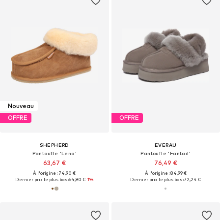
Nouveau
OFFRE
OFFRE
SHEPHERD
EVERAU
Pantoufle 'Lena'
Pantoufle 'Fantail'
63,67 €
76,49 €
À l'origine : 74,90 €
À l'origine : 84,99 €
Dernier prix le plus bas :
64,90 €
-1%
Dernier prix le plus bas :
72,24 €