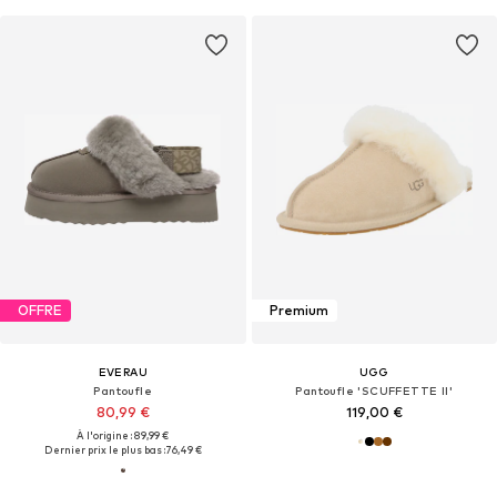
OFFRE
Premium
EVERAU
UGG
Pantoufle
Pantoufle 'SCUFFETTE II'
80,99 €
119,00 €
À l'origine : 89,99 €
Dernier prix le plus bas :
76,49 €