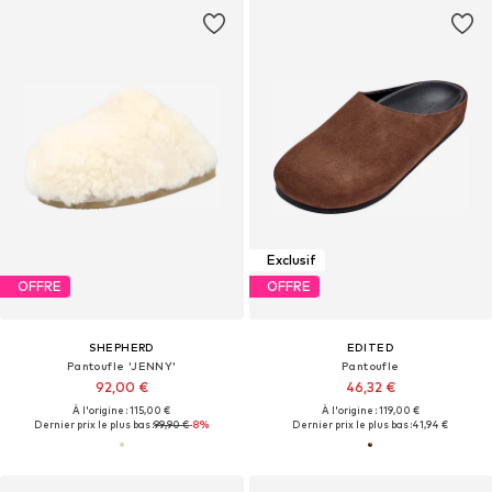
Exclusif
OFFRE
OFFRE
SHEPHERD
EDITED
Pantoufle 'JENNY'
Pantoufle
92,00 €
46,32 €
À l'origine : 115,00 €
À l'origine : 119,00 €
Dernier prix le plus bas :
99,90 €
-8%
Dernier prix le plus bas :
41,94 €