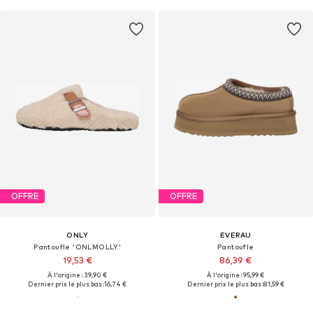
OFFRE
OFFRE
ONLY
EVERAU
Pantoufle 'ONLMOLLY'
Pantoufle
19,53 €
86,39 €
À l'origine : 39,90 €
À l'origine : 95,99 €
Dernier prix le plus bas :
16,74 €
Dernier prix le plus bas :
81,59 €