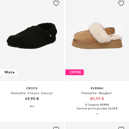
Mixte
OFFRE
CROCS
EVERAU
Pantoufle 'Classic Cozzzy'
Pantoufle 'Wagtail'
49,90 €
80,99 €
À l'origine : 89,99 €
Dernier prix le plus bas :
76,49 €