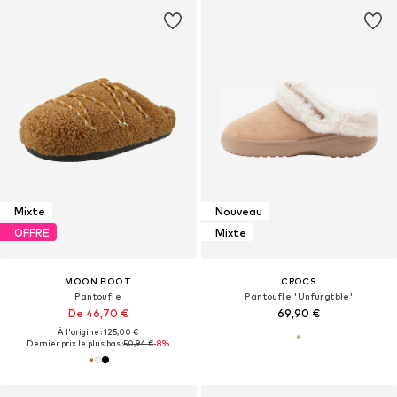
Mixte
Nouveau
OFFRE
Mixte
MOON BOOT
CROCS
Pantoufle
Pantoufle 'Unfurgtble'
De 46,70 €
69,90 €
À l'origine : 125,00 €
Dernier prix le plus bas :
50,94 €
-8%