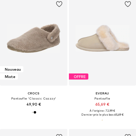
Nouveau
Mixte
OFFRE
CROCS
EVERAU
Pantoufle 'Classic Cozzzy'
Pantoufle
49,90 €
65,69 €
À l'origine : 72,99 €
Dernier prix le plus bas :
65,69 €