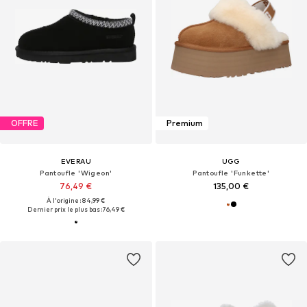
OFFRE
Premium
EVERAU
UGG
Pantoufle 'Wigeon'
Pantoufle 'Funkette'
76,49 €
135,00 €
À l'origine : 84,99 €
Dernier prix le plus bas :
76,49 €