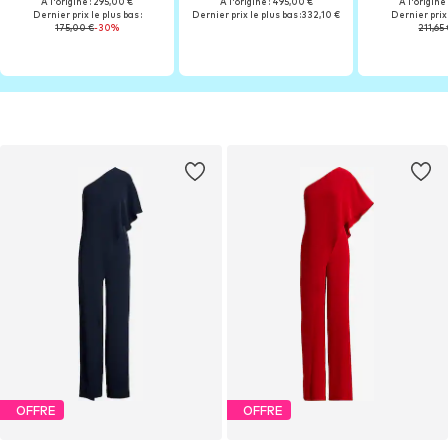
À l'origine : 295,00 €
À l'origine : 495,00 €
À l'origine
Dernier prix le plus bas :
Dernier prix le plus bas :
332,10 €
Dernier prix 
175,00 €
-30%
211,65
OFFRE
OFFRE