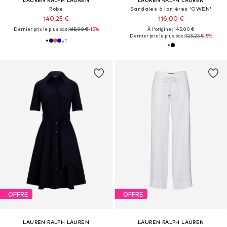
LAUREN RALPH LAUREN
LAUREN RALPH LAUREN
Robe
Sandales à lanières 'GWEN'
140,25 €
116,00 €
Dernier prix le plus bas :
165,00 €
-15%
À l'origine : 145,00 €
Dernier prix le plus bas :
123,25 €
-5%
+
1
OFFRE
OFFRE
LAUREN RALPH LAUREN
LAUREN RALPH LAUREN