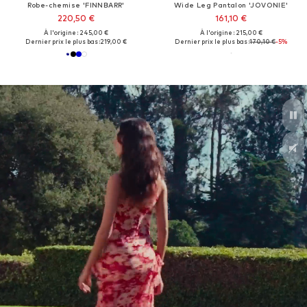
Robe-chemise 'FINNBARR'
Wide Leg Pantalon 'JOVONIE'
220,50 €
161,10 €
À l'origine : 245,00 €
À l'origine : 215,00 €
Dernier prix le plus bas :
219,00 €
Dernier prix le plus bas :
170,10 €
-5%