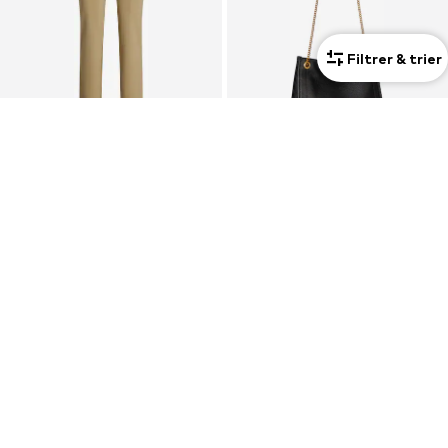
Filtrer & trier
OFFRE
PROMOS
LAUREN RALPH LAUREN
LAUREN RALPH LAUREN
Regular Pantalon 'ZINLEAH'
Sac bandoulière 'BRDLY'
64,50 €
299,00 €
À l'origine : 175,00 €
À l'origine : 375,00 €
Dernier prix le plus bas :
62,00 €
Dernier prix le plus bas :
262,50 €