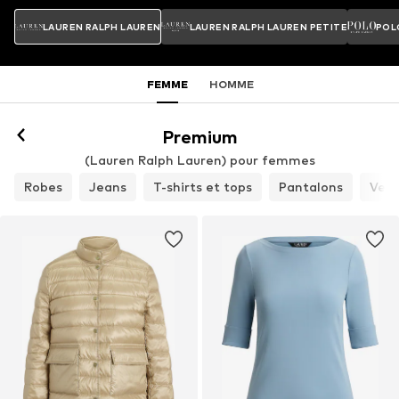
LAUREN RALPH LAUREN
LAUREN RALPH LAUREN PETITE
POL
FEMME
HOMME
Premium
(Lauren Ralph Lauren) pour femmes
Robes
Jeans
T-shirts et tops
Pantalons
Vest