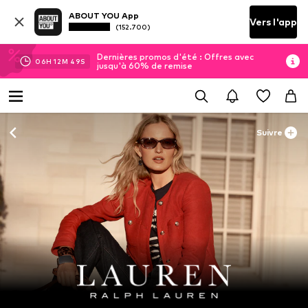
ABOUT YOU App
Vers l'app
(152.700)
Dernières promos d'été : Offres avec
06
H
12
M
47
S
jusqu'à 60% de remise
Suivre