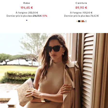
Robe
Ceinture
194,65 €
89,90 €
À l'origine : 255,00 €
À l'origine : 105,00 €
Dernier prix le plus bas :
216,75 €
-10%
Dernier prix le plus bas :
76,42 €
+
1