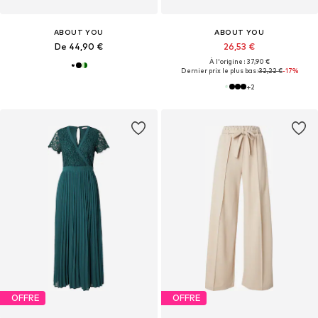
ABOUT YOU
ABOUT YOU
De 44,90 €
26,53 €
À l'origine : 37,90 €
Dernier prix le plus bas :
32,22 €
-17%
+
2
OFFRE
OFFRE