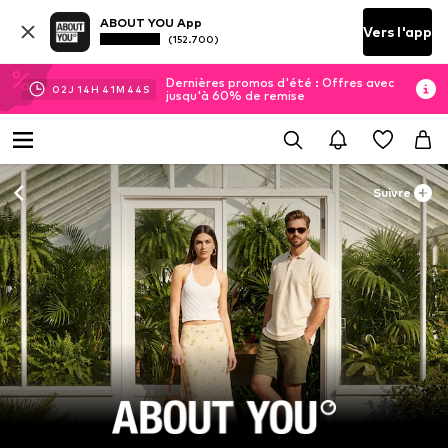
ABOUT YOU App
Vers l'app
(152.700)
Dernières promos d'été : Offres avec
02
J
14
H
41
M
42
S
jusqu'à 60% de remise
Suivre