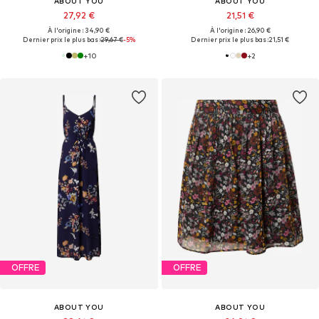
ABOUT YOU
ABOUT YOU
27,92 €
21,51 €
À l'origine : 34,90 €
À l'origine : 26,90 €
Dernier prix le plus bas :
29,67 €
-5%
Dernier prix le plus bas :
21,51 €
+
10
+
2
OFFRE
OFFRE
ABOUT YOU
ABOUT YOU