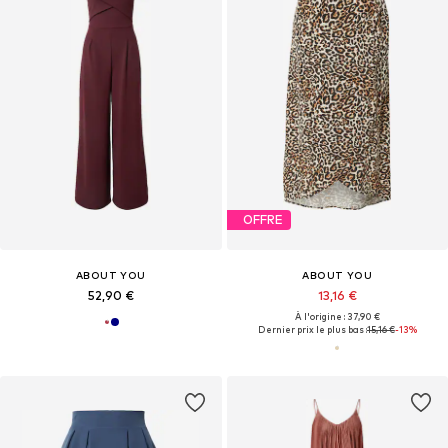
OFFRE
ABOUT YOU
ABOUT YOU
52,90 €
13,16 €
À l'origine : 37,90 €
Dernier prix le plus bas :
15,16 €
-13%