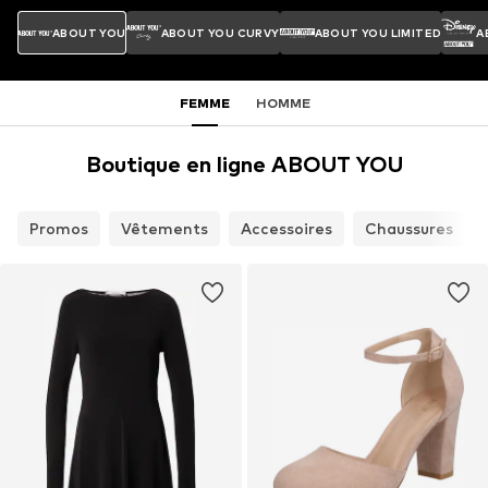
ABOUT YOU
ABOUT YOU CURVY
ABOUT YOU LIMITED
A
FEMME
HOMME
Boutique en ligne ABOUT YOU
Promos
Vêtements
Accessoires
Chaussures