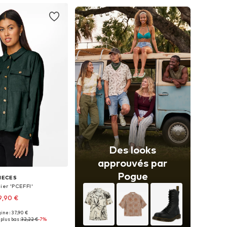
Des looks
approuvés par
Pogue
IECES
ier 'PCEFFI'
9,90 €
+
5
gine : 37,90 €
es: XS, S, M, L, XL, XXL
plus bas :
32,22 €
-7%