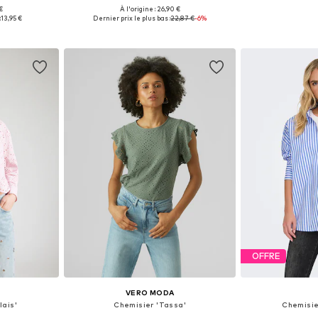
 €
À l'origine : 26,90 €
 tailles
Tailles disponibles: XS, S, M, L, XL
Tailles disponi
:
13,95 €
Dernier prix le plus bas :
22,87 €
-6%
nier
Ajouter au panier
Ajoute
OFFRE
VERO MODA
lais'
Chemisier 'Tassa'
Chemisie