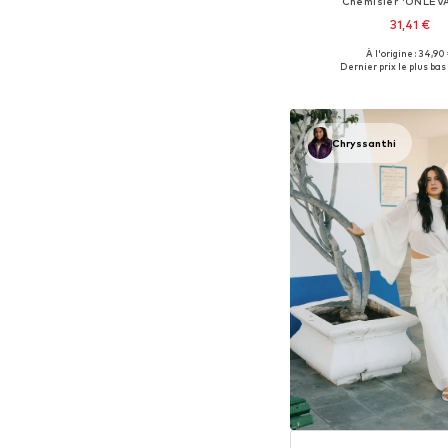
Chemisier 'ONLEV
31,41 €
À l'origine : 34,90
Tailles disponibles: XS,
Dernier prix le plus bas 
Ajouter au pa
Chryssanthi