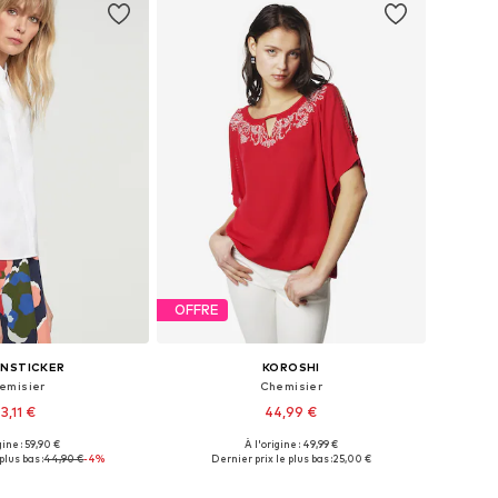
OFFRE
ENSTICKER
KOROSHI
emisier
Chemisier
3,11 €
44,99 €
gine : 59,90 €
À l'origine : 49,99 €
 plusieurs tailles
Tailles disponibles: XS, S, M, L, XL, XXL
plus bas :
44,90 €
-4%
Dernier prix le plus bas :
25,00 €
r au panier
Ajouter au panier