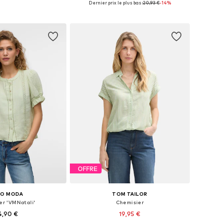
Dernier prix le plus bas :
20,93 €
-14%
r au panier
Ajouter au panier
OFFRE
RO MODA
TOM TAILOR
er 'VMNatali'
Chemisier
4,90 €
19,95 €