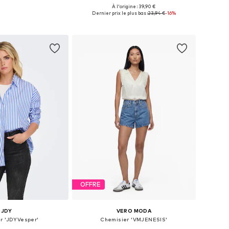
À l'origine : 39,90 €
bles: XS, S, M, L, XL
Disponible en plusieurs tailles
Dernier prix le plus bas :
23,94 €
-16%
r au panier
Ajouter au panier
OFFRE
JDY
VERO MODA
r 'JDYVesper'
Chemisier 'VMJENESIS'