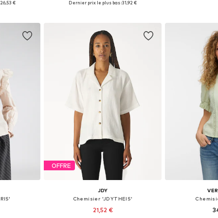
:
26,53 €
Dernier prix le plus bas :
31,92 €
nier
Ajouter au panier
Ajoute
OFFRE
JDY
VE
RIS'
Chemisier 'JDYTHEIS'
Chemisi
21,52 €
3