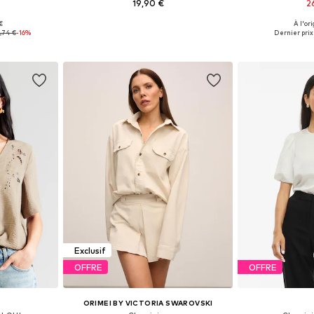
19,90 €
2
 €
À l'ori
, S, M, L
Tailles disponibles: XS, S, M, L
Tailles disponi
,74 €
-16%
Dernier prix 
nier
Ajouter au panier
Ajoute
Exclusif
OFFRE
OFFRE
ORIMEI BY VICTORIA SWAROVSKI