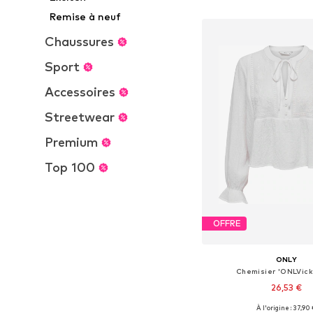
Ajouter au pa
Remise à neuf
Chaussures
Sport
Accessoires
Streetwear
Premium
Top 100
OFFRE
ONLY
Chemisier 'ONLVicky
26,53 €
À l'origine : 37,90
Tailles disponibles: XS, 