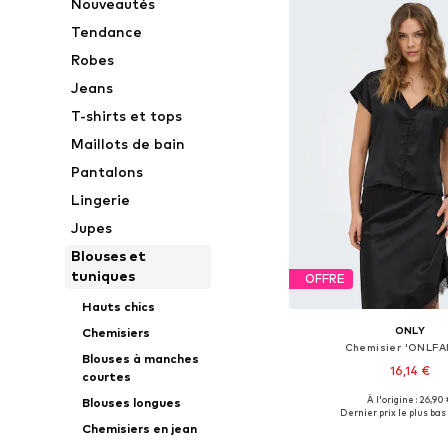
Nouveautés
Tendance
Robes
Jeans
T-shirts et tops
Maillots de bain
Pantalons
Lingerie
Jupes
Blouses et
tuniques
OFFRE
Hauts chics
ONLY
Chemisiers
Chemisier 'ONLFA
Blouses à manches
16,14 €
courtes
À l'origine : 26,90
Blouses longues
Tailles disponibles: XS
Dernier prix le plus bas 
Chemisiers en jean
Ajouter au pa