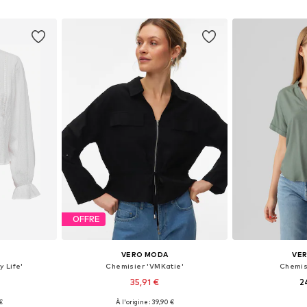
nier
Ajouter au panier
Ajoute
OFFRE
VERO MODA
VE
 Life'
Chemisier 'VMKatie'
Chemis
35,91 €
2
 €
À l'origine : 39,90 €
S, M, L, XL
Tailles disponibles: XS, S, M, L, XL
Tailles disponi