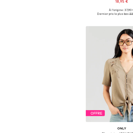
18,95 €
+
1
À l'origine : 37,90
Tailles disponibles: XS
Dernier prix le plus bas :
22
Ajouter au pa
OFFRE
ONLY