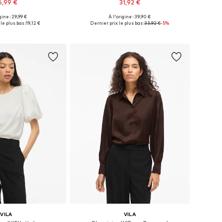
6,99 €
31,92 €
gine : 29,99 €
À l'origine : 39,90 €
bles: XS, S, M, L, XL
Tailles disponibles: XS, S, M, L
le plus bas :
19,12 €
Dernier prix le plus bas :
33,92 €
-5%
r au panier
Ajouter au panier
VILA
VILA