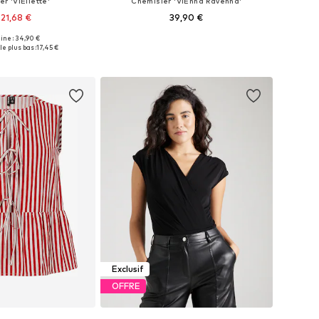
r 'VIEllette'
Chemisier 'VIEnna Ravenna'
21,68 €
39,90 €
+
7
+
4
gine : 34,90 €
les: XS, M, L, XL, XXL
Tailles disponibles: XS, S, M, L, XL, XXL
le plus bas :
17,45 €
r au panier
Ajouter au panier
Exclusif
OFFRE