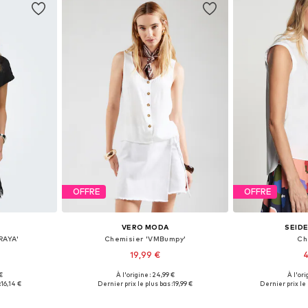
OFFRE
OFFRE
VERO MODA
SEID
RAYA'
Chemisier 'VMBumpy'
Ch
19,99 €
4
 €
À l'origine : 24,99 €
À l'ori
, S, M, L
Tailles disponibles: XS, S, M, L
Disponible en
:
16,14 €
Dernier prix le plus bas :
19,99 €
Dernier prix le 
nier
Ajouter au panier
Ajoute