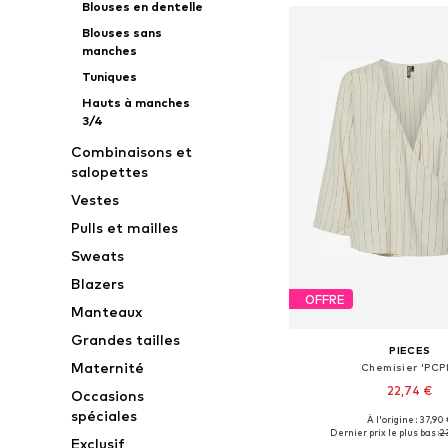
Blouses en dentelle
Blouses sans
manches
Tuniques
Hauts à manches
3/4
Combinaisons et
salopettes
Vestes
Pulls et mailles
Sweats
Blazers
OFFRE
Manteaux
Grandes tailles
PIECES
Maternité
Chemisier 'PCPI
22,74 €
Occasions
spéciales
À l'origine : 37,90
Tailles disponibles: XS,
Dernier prix le plus bas :
2
Exclusif