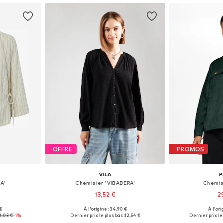
OFFRE
PROMOS
VILA
P
A'
Chemisier 'VIBABERA'
Chemis
13,52 €
2
 €
À l'origine : 34,90 €
À l'ori
 S, M, XL
Tailles disponibles: XS, S, M, L
Tailles disponibl
3,03 €
-1%
Dernier prix le plus bas :
12,54 €
Dernier prix le 