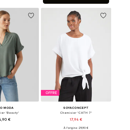
r au panier
OFFRE
RO MODA
SOYACONCEPT
ier 'Beauty'
Chemisier 'CATH 7'
4,90 €
17,94 €
+
4
À l'origine : 29,90 €
bles: XS, S, M, L, XL
Tailles disponibles: XS, S, L