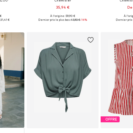
ALOU'
Chemisier
Chemisie
35,94 €
De 
 €
À l'origine : 59,90 €
À l'ori
 S, M, XL
Tailles disponibles: XS, S, M, L, XL, XXL
Tailles disponib
:
31,41 €
Dernier prix le plus bas :
41,93 €
-14%
Dernier prix 
nier
Ajouter au panier
Ajoute
OFFRE