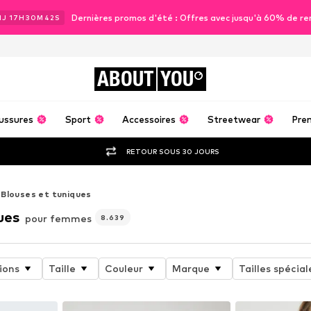
Dernières promos d'été : Offres avec jusqu'à 60% de re
1
J
17
H
30
M
40
S
ABOUT
YOU
ussures
Sport
Accessoires
Streetwear
Pre
RETOUR SOUS 30 JOURS
Blouses et tuniques
ues
pour femmes
8.639
ions
Taille
Couleur
Marque
Tailles spécial