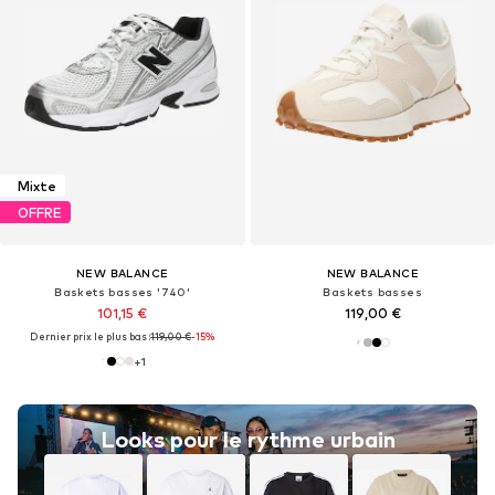
Mixte
OFFRE
NEW BALANCE
NEW BALANCE
Baskets basses '740'
Baskets basses
101,15 €
119,00 €
Dernier prix le plus bas :
119,00 €
-15%
+
1
Looks pour le rythme urbain