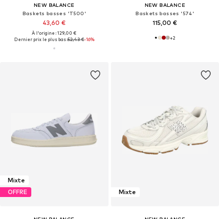
NEW BALANCE
NEW BALANCE
Baskets basses 'T500'
Baskets basses '574'
43,60 €
115,00 €
À l'origine : 129,00 €
+
2
Dernier prix le plus bas :
52,43 €
-16%
Mixte
OFFRE
Mixte
NEW BALANCE
NEW BALANCE