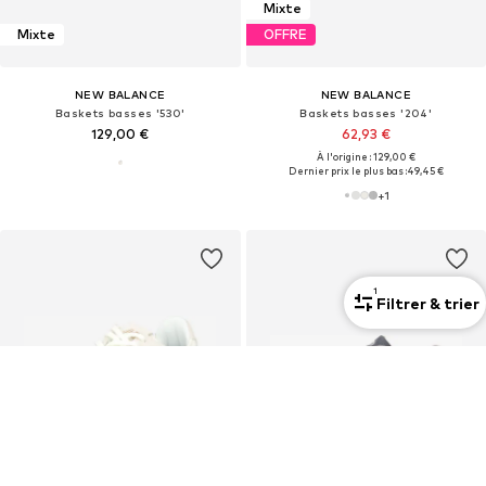
Mixte
Mixte
OFFRE
NEW BALANCE
NEW BALANCE
Baskets basses '530'
Baskets basses '204'
129,00 €
62,93 €
À l'origine : 129,00 €
Dernier prix le plus bas :
49,45 €
+
1
1
Filtrer & trier