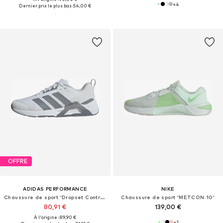
+
4
Dernier prix le plus bas :
54,00 €
OFFRE
ADIDAS PERFORMANCE
NIKE
Chaussure de sport 'Dropset Control'
Chaussure de sport 'METCON 10'
80,91 €
139,00 €
À l'origine : 89,90 €
+
1