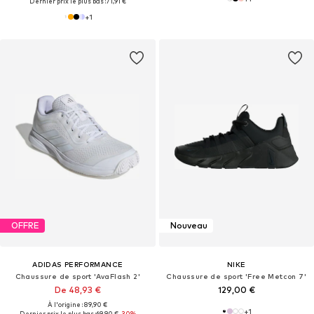
Dernier prix le plus bas :
71,91 €
+
1
OFFRE
Nouveau
ADIDAS PERFORMANCE
NIKE
Chaussure de sport 'AvaFlash 2'
Chaussure de sport 'Free Metcon 7'
De 48,93 €
129,00 €
À l'origine : 89,90 €
+
1
Dernier prix le plus bas :
69,90 €
-30%