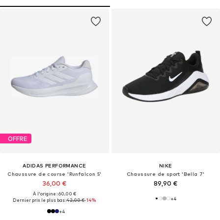
OFFRE
ADIDAS PERFORMANCE
NIKE
Chaussure de course 'Runfalcon 5'
Chaussure de sport 'Bella 7'
36,00 €
89,90 €
À l'origine : 60,00 €
+
4
Dernier prix le plus bas :
42,00 €
-14%
+
4