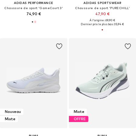
ADIDAS PERFORMANCE
ADIDAS SPORTSWEAR
Chaussure de sport 'GameCourt 3'
Chaussure de sport 'PURECHILL'
74,90 €
47,90 €
À l'origine : 69,90 €
Dernier prix le plus bas :
35,94 €
Nouveau
Mixte
Mixte
OFFRE
PUMA
PUMA