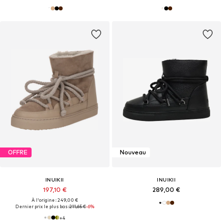
OFFRE
Nouveau
INUIKII
INUIKII
197,10 €
289,00 €
À l'origine : 249,00 €
Dernier prix le plus bas :
211,65 €
-6%
+
4