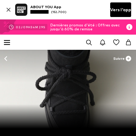
ABOUT YOU App
Vers l'app
(152.700)
Dernières promos d'été : Offres avec
02
J
09
H
34
M
28
S
jusqu'à 60% de remise
Suivre