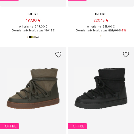
INUIKII
INUIKII
197,10 €
220,15 €
À l'origine : 249,00 €
À l'origine : 259,00 €
Dernier prix le plus bas :
186,15 €
Dernier prix le plus bas :
229,00 €
-3%
+
4
OFFRE
OFFRE