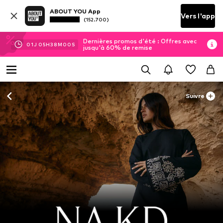
ABOUT YOU App
Vers l'app
(152.700)
Dernières promos d'été : Offres avec
01
J
05
H
37
M
59
S
jusqu'à 60% de remise
Suivre