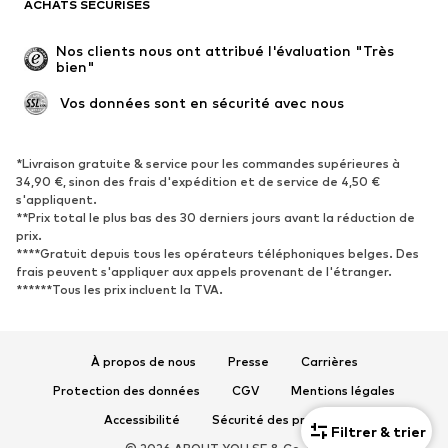
ACHATS SÉCURISÉS
Grandes tailles
Maternité
Occasions spéciales
Exclusif
Nos clients nous ont attribué l'évaluation "Très 
bien"
Remise à neuf
 Vos données sont en sécurité avec nous
CHAUSSURES
Nouveautés
Tendance
*Livraison gratuite & service pour les commandes supérieures à
34,90 €, sinon des frais d'expédition et de service de 4,50 €
Baskets
Bottines
s'appliquent.
**Prix total le plus bas des 30 derniers jours avant la réduction de
Escarpins et talons hauts
Bottes
prix.
Sandales
Chaussures basses
****Gratuit depuis tous les opérateurs téléphoniques belges. Des
frais peuvent s'appliquer aux appels provenant de l'étranger.
Chaussures de sport
Ballerines
******Tous les prix incluent la TVA.
Mules
Chaussons
Chaussures aquatiques
Exclusif
À propos de nous
Presse
Carrières
SPORT
Protection des données
CGV
Mentions légales
Vêtements de sport
Disciplines sportives
Accessibilité
Sécurité des produits
Filtrer & trier
Chaussures de sport
Sacs à dos et sacs de sport