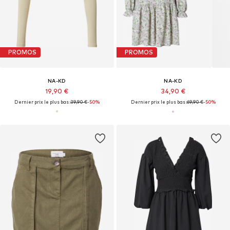
PROMOS
PROMOS
NA-KD
NA-KD
19,90 €
34,90 €
Dernier prix le plus bas :
39,90 €
-50%
Dernier prix le plus bas :
69,90 €
-50%