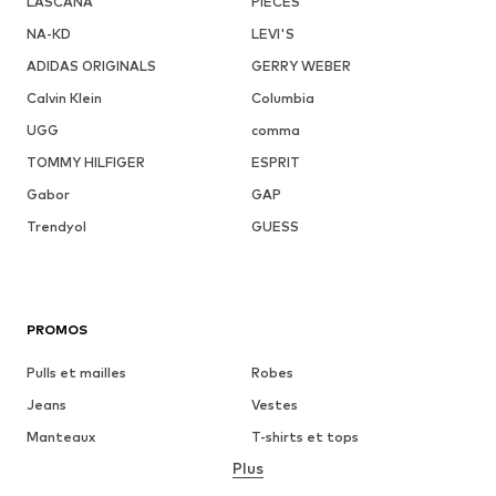
LASCANA
PIECES
NA-KD
LEVI'S
ADIDAS ORIGINALS
GERRY WEBER
Calvin Klein
Columbia
UGG
comma
TOMMY HILFIGER
ESPRIT
Gabor
GAP
Trendyol
GUESS
PROMOS
Pulls et mailles
Robes
Jeans
Vestes
Manteaux
T-shirts et tops
Plus
Pantalons
Lingerie