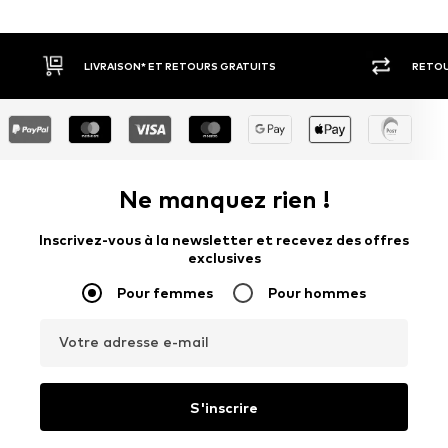
RETOUR SOUS 30 JOURS
LARGE SÉ
Ne manquez rien !
Inscrivez-vous à la newsletter et recevez des offres
exclusives
Pour femmes
Pour hommes
Votre adresse e-mail
S'inscrire