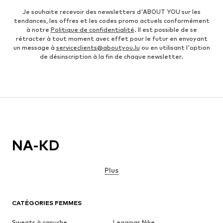
Je souhaite recevoir des newsletters d'ABOUT YOU sur les
tendances, les offres et les codes promo actuels conformément
à notre
Politique de confidentialité
. Il est possible de se
rétracter à tout moment avec effet pour le futur en envoyant
un message à
serviceclients@aboutyou.lu
ou en utilisant l'option
de désinscription à la fin de chaque newsletter.
NA-KD
Plus
CATÉGORIES FEMMES
Sweats à capuche
Leggings Nike