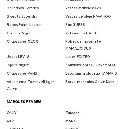
Ballerines Tamaris
Vestes matelassées
Sweats Superdry
Vestes de pluie NAVAHOO
Robes Ralph Lauren
Sac GUESS
Colliers Pilgrim
Vêtements NA-KD
Chaussures GEOX
Robes de maternité
MAMALICIOUS
Jeans LEVI'S
Jupes EDITED
Bijoux Pilgrim
Soutiens-gorge Hunkemöller
Chaussures VANS
Escarpins à plateau TAMARIS
Vêtements Tommy Hilfiger
Porte-monnaies Calvin Klein
Curve
MARQUES FEMMES
ONLY
Tamaris
VILA
MANGO