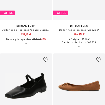
OFFRE
OFFRE
BIRKENSTOCK
DR. MARTENS
Ballerines à lanières 'Santa Clarita LENA'
Ballerines à lanières 'ZebZag'
118,15 €
116,25 €
Dernier prix le plus bas :
139,00 €
-15%
À l'origine : 155,00 €
Dernier prix le plus bas :
108,50 €