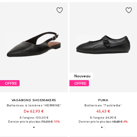
Nouveau
OFFRE
OFFRE
VAGABOND SHOEMAKERS
PUMA
Ballerines à lanières 'HERMINE'
Ballerines 'Tacklette'
De 62,93 €
45,43 €
À l'origine : 100,00 €
À l'origine : 64,90 €
Dernier prix le plus bas :
70,00 €
-10%
Dernier prix le plus bas :
48,68 €
-6%