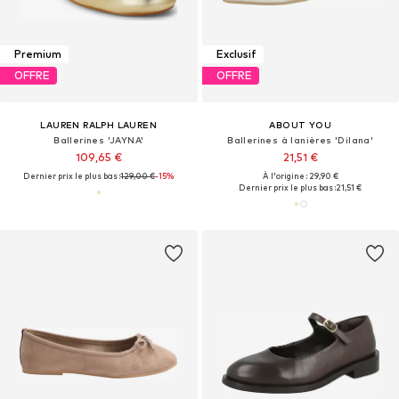
Premium
Exclusif
OFFRE
OFFRE
LAUREN RALPH LAUREN
ABOUT YOU
Ballerines 'JAYNA'
Ballerines à lanières 'Dilana'
109,65 €
21,51 €
Dernier prix le plus bas :
129,00 €
-15%
À l'origine : 29,90 €
Dernier prix le plus bas :
21,51 €