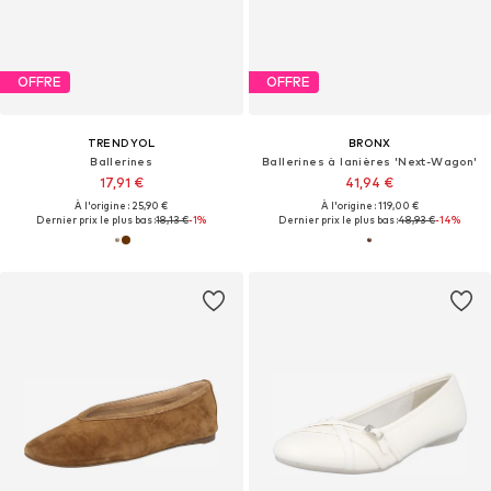
OFFRE
OFFRE
TRENDYOL
BRONX
Ballerines
Ballerines à lanières 'Next-Wagon'
17,91 €
41,94 €
À l'origine : 25,90 €
À l'origine : 119,00 €
Dernier prix le plus bas :
18,13 €
-1%
Dernier prix le plus bas :
48,93 €
-14%