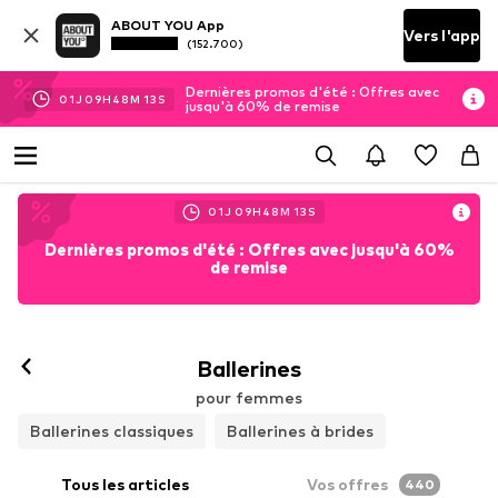
ABOUT YOU App
Vers l'app
(152.700)
Dernières promos d'été : Offres avec
01
J
09
H
48
M
11
S
jusqu'à 60% de remise
01
J
09
H
48
M
11
S
Dernières promos d'été : Offres avec jusqu'à 60%
de remise
Ballerines
pour femmes
Ballerines classiques
Ballerines à brides
Tous les articles
Vos offres
440