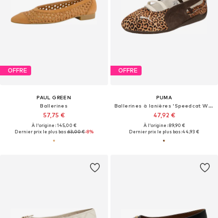
OFFRE
OFFRE
PAUL GREEN
PUMA
Ballerines
Ballerines à lanières 'Speedcat Wild'
57,75 €
47,92 €
À l'origine : 145,00 €
À l'origine : 89,90 €
Dernier prix le plus bas :
63,00 €
-8%
Dernier prix le plus bas :
44,93 €