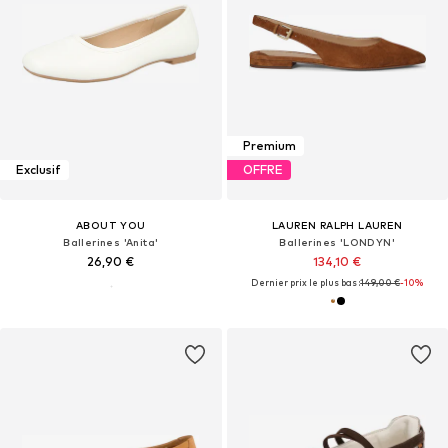
Premium
Exclusif
OFFRE
ABOUT YOU
LAUREN RALPH LAUREN
Ballerines 'Anita'
Ballerines 'LONDYN'
26,90 €
134,10 €
Dernier prix le plus bas :
149,00 €
-10%