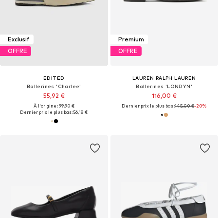
Exclusif
Premium
OFFRE
OFFRE
EDITED
LAUREN RALPH LAUREN
Ballerines 'Charlee'
Ballerines 'LONDYN'
55,92 €
116,00 €
À l'origine : 99,90 €
Dernier prix le plus bas :
145,00 €
-20%
Dernier prix le plus bas :
56,18 €