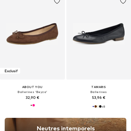
Exclusif
ABOUT YOU
TAMARIS
Ballerines 'Beyza'
Ballerines
32,90 €
53,96 €
+
8
Neutres intemporels