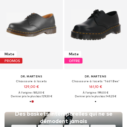
Mixte
Mixte
PROMOS
OFFRE
DR. MARTENS
DR. MARTENS
Chaussure à lacets
Chaussure à lacets '1461 Bex'
129,00 €
161,10 €
À l'origine : 185,00 €
À l'origine : 199,00 €
Dernier prix le plus bas :
129,50 €
Dernier prix le plus bas :
149,25 €
Des baskets intemporelles qui ne se
démodent jamais