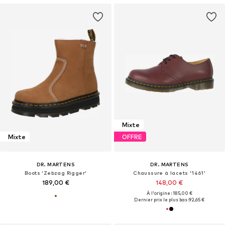
Mixte
Mixte
OFFRE
DR. MARTENS
DR. MARTENS
Boots 'Zebzag Rigger'
Chaussure à lacets '1461'
189,00 €
148,00 €
À l'origine : 185,00 €
Dernier prix le plus bas :
92,65 €