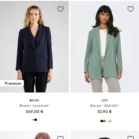
Premium
BOSS
JDY
Blazer 'Jocaluah'
Blazer 'GEGGO'
349,00 €
32,90 €
+
5