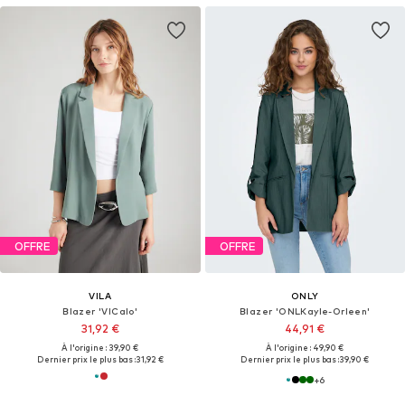
OFFRE
OFFRE
VILA
ONLY
Blazer 'VICalo'
Blazer 'ONLKayle-Orleen'
31,92 €
44,91 €
À l'origine : 39,90 €
À l'origine : 49,90 €
Dernier prix le plus bas :
31,92 €
Dernier prix le plus bas :
39,90 €
+
6