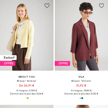
Exclusif
OFFRE
OFFRE
ABOUT YOU
VILA
Blazer 'Arlene'
Blazer 'VICalo'
De 26,91 €
31,92 €
À l'origine : 37,90 €
À l'origine : 39,90 €
Dernier prix le plus bas :
15,16 €
Dernier prix le plus bas :
31,92 €