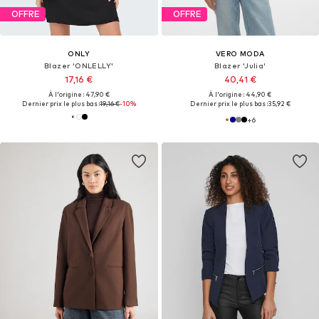
OFFRE
OFFRE
ONLY
VERO MODA
Blazer 'ONLELLY'
Blazer 'Julia'
17,16 €
40,41 €
À l'origine : 47,90 €
À l'origine : 44,90 €
Dernier prix le plus bas :
19,16 €
-10%
Dernier prix le plus bas :
35,92 €
+
6