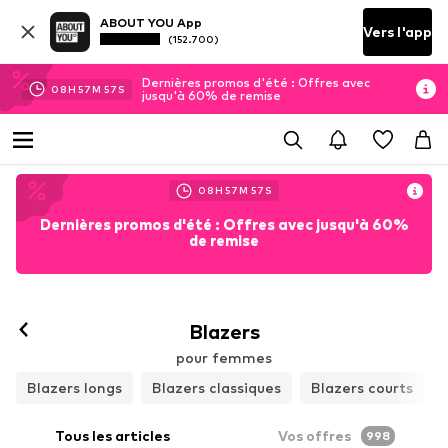
ABOUT YOU App
Vers l'app
(152.700)
Dernières promos d'été : Offres avec
08
H
57
M
55
S
jusqu'à 60% de remise
08
H
57
M
55
S
Dernières promos d'été : Offres avec jusqu'à 60%
de remise
Blazers
pour femmes
Blazers longs
Blazers classiques
Blazers courts
Tous les articles
Vos offres
998