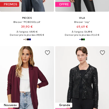
PROMOS
OFFRE
PIECES
VILA
Blazer 'PCBOSELLA'
Blazer 'Joy'
39,90 €
49,49 €
À l'origine : 49,90 €
À l'origine : 54,99 €
Dernier prix le plus bas :
39,92 €
Dernier prix le plus bas :
31,43 €
Nouveau
Grande