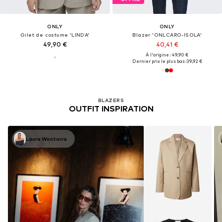
ONLY
ONLY
Gilet de costume 'LINDA'
Blazer 'ONLCARO-ISOLA'
49,90 €
40,41 €
À l'origine : 49,90 €
Dernier prix le plus bas :
39,92 €
BLAZERS
OUTFIT INSPIRATION
Laura Wontorra