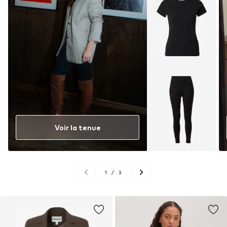
Voir la tenue
1
/
3