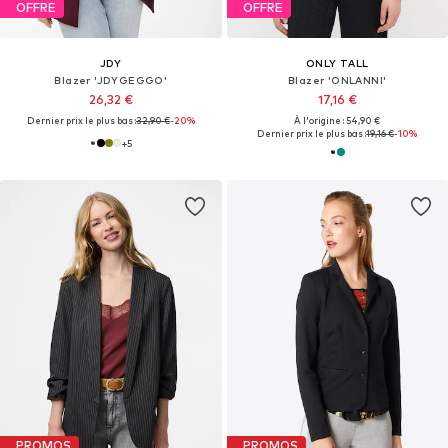
OFFRE
OFFRE
JDY
ONLY TALL
Blazer 'JDYGEGGO'
Blazer 'ONLANNI'
26,32 €
17,16 €
Dernier prix le plus bas :
32,90 €
-20%
À l'origine : 54,90 €
Dernier prix le plus bas :
19,16 €
-10%
+
5
PROMOS
PROMOS