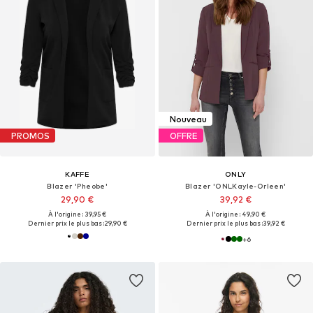
Nouveau
PROMOS
OFFRE
KAFFE
ONLY
Blazer 'Pheobe'
Blazer 'ONLKayle-Orleen'
29,90 €
39,92 €
À l'origine : 39,95 €
À l'origine : 49,90 €
Dernier prix le plus bas :
29,90 €
Dernier prix le plus bas :
39,92 €
+
6