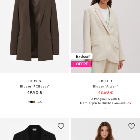
Exclusif
OFFRE
PIECES
EDITED
Blazer 'PCBossy'
Blazer 'Arwen'
49,90 €
43,60 €
À l'origine : 129,00 €
+
6
Dernier prix le plus bas :
46,00 €
-5%