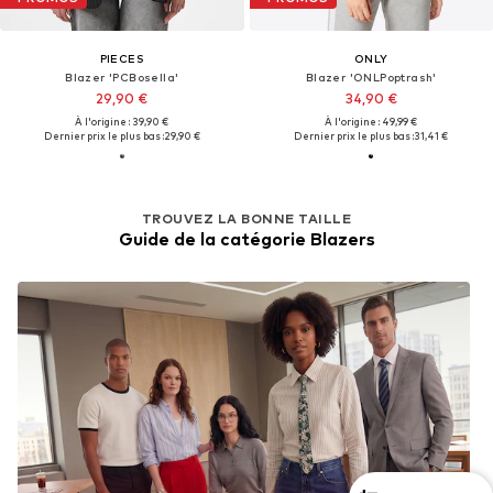
PIECES
ONLY
Blazer 'PCBosella'
Blazer 'ONLPoptrash'
29,90 €
34,90 €
À l'origine : 39,90 €
À l'origine : 49,99 €
Dernier prix le plus bas :
29,90 €
Dernier prix le plus bas :
31,41 €
TROUVEZ LA BONNE TAILLE
Guide de la catégorie Blazers