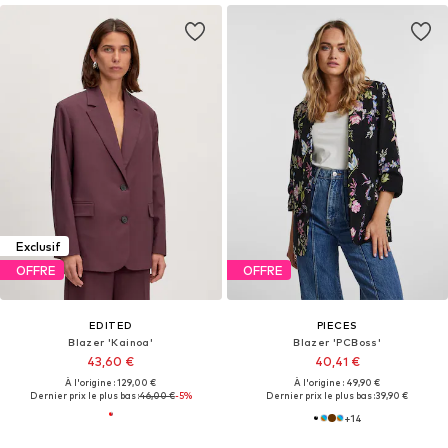
Exclusif
OFFRE
OFFRE
EDITED
PIECES
Blazer 'Kainoa'
Blazer 'PCBoss'
43,60 €
40,41 €
À l'origine : 129,00 €
À l'origine : 49,90 €
Dernier prix le plus bas :
46,00 €
-5%
Dernier prix le plus bas :
39,90 €
+
14