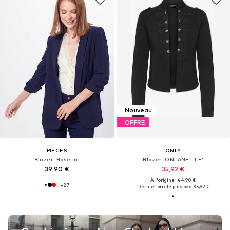
Nouveau
OFFRE
PIECES
ONLY
Blazer 'Bosella'
Blazer 'ONLANETTE'
39,90 €
35,92 €
À l'origine : 44,90 €
+
27
Dernier prix le plus bas :
35,92 €