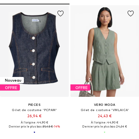
Nouveau
OFFRE
OFFRE
PIECES
VERO MODA
Gilet de costume 'PCPAM'
Gilet de costume 'VMLAICA'
26,94 €
24,43 €
À l'origine : 44,90 €
À l'origine : 44,90 €
Dernier prix le plus bas :
31,43 €
-14%
Dernier prix le plus bas :
24,64 €