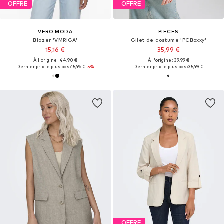
OFFRE
OFFRE
VERO MODA
PIECES
Blazer 'VMRIGA'
Gilet de costume 'PCBoxxy'
15,16 €
35,99 €
À l'origine : 44,90 €
À l'origine : 39,99 €
Dernier prix le plus bas :
15,96 €
-5%
Dernier prix le plus bas :
35,99 €
OFFRE