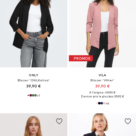
PROMOS
ONLY
VILA
Blazer 'ONLKalina'
Blazer 'VIHer'
39,90 €
39,90 €
À l'origine : 49,90 €
+
1
Dernier prix le plus bas :
39,92 €
+
6