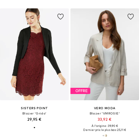
OFFRE
SISTERS POINT
VERO MODA
Blazer 'Grido'
Blazer 'VMROSIE'
29,95 €
33,92 €
À l'origine : 39,90 €
Dernier prix le plus bas :
25,11 €