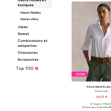
tuniques
Hauts fluides
Hauts chics
Jupes
Sweat
Combinaisons et
salopettes
Chaussures
Accessoires
Top 100
OFFRE
POLO RALPH LA
Chemisier
116,10 €
+
1
À l'origine : 175,00
Tailles disponibles: 
Dernier prix le plus bas :
1