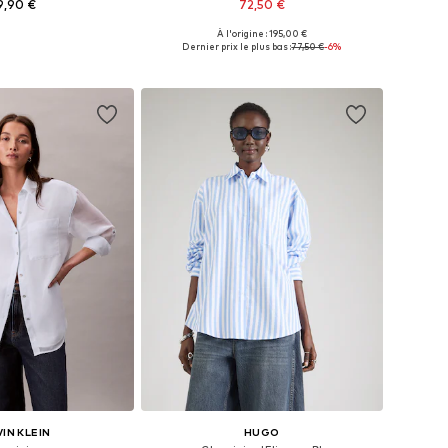
9,90 €
72,50 €
À l'origine : 195,00 €
nibles: XS, S, M, L
Tailles disponibles: XS, S, M, L, XL
Dernier prix le plus bas :
77,50 €
-6%
r au panier
Ajouter au panier
IN KLEIN
HUGO