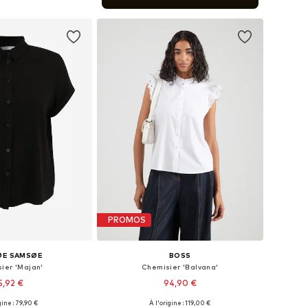
r au panier
PROMOS
ØE SAMSØE
BOSS
ier 'Majan'
Chemisier 'Balvana'
5,92 €
94,90 €
gine : 79,90 €
À l'origine : 119,00 €
ibles: XS, S, M, XL
Tailles disponibles: XS, S, M, L