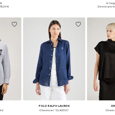
 €
À l'orig
, M, XL, XXL
Tailles disponibles: XXS, XS, S, M, L, XL
Tailles disponi
78,00 €
Dernier prix le 
nier
Ajouter au panier
Ajoute
POLO RALPH LAUREN
D
da'
Chemisier 'CLASSIC'
Chemis