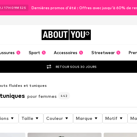
Dernières promos d'été : Offres avec jusqu'à 60% de re
2
J
17
H
09
M
50
S
ABOUT
YOU
ussures
Sport
Accessoires
Streetwear
Pre
RETOUR SOUS 30 JOURS
uts fluides et tuniques
 tuniques
pour femmes
442
ions
Taille
Couleur
Marque
Motif
Ma