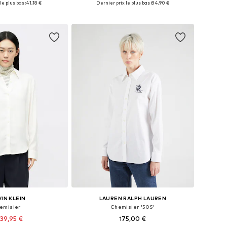
le plus bas :
41,18 €
Dernier prix le plus bas :
84,90 €
r au panier
Ajouter au panier
IN KLEIN
LAUREN RALPH LAUREN
emisier
Chemisier '50S'
39,95 €
175,00 €