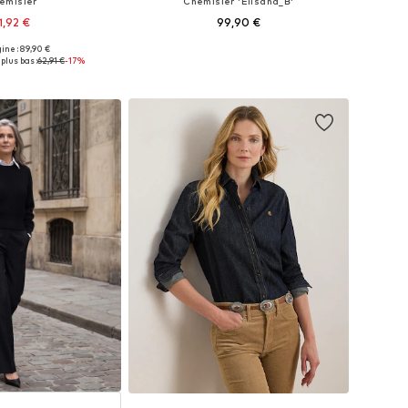
emisier
Chemisier 'Elisana_B'
1,92 €
99,90 €
gine : 89,90 €
es: XXS, XS, S, M, L, XL
Tailles disponibles: XS, S, M, L, XL
plus bas :
62,91 €
-17%
r au panier
Ajouter au panier