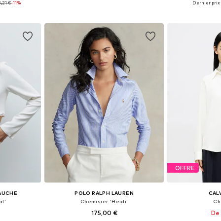
,21 €
-11%
Dernier prix 
nier
Ajouter au panier
Ajoute
OFFRE
GAUCHE
POLO RALPH LAUREN
CALV
al'
Chemisier 'Heidi'
Ch
175,00 €
De 