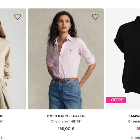
nier
Ajouter au panier
Ajoute
OFFRE
ØE
POLO RALPH LAUREN
SAMS
A'
Chemisier 'HEIDI'
Chemis
165,00 €
5
 €
À l'ori
 XS, S
Tailles disponibles: XXS, XS, S, M, L, XL
Tailles dispon