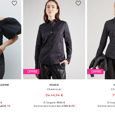
OFFRE
OFFRE
GAUCHE
HUGO
Chemisier
Ch
De 44,94 €
7
 €
À l'origine : 99,90 €
À l'ori
S, M, L, XL
Tailles disponibles: XXS, S, M, L, XL
Tailles disponibles
1,60 €
-7%
Dernier prix le plus bas :
47,94 €
-6%
Dernier prix le 
nier
Ajouter au panier
Ajoute