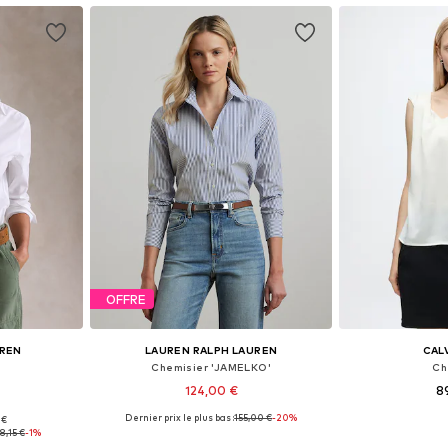
OFFRE
UREN
LAUREN RALPH LAUREN
CALV
Chemisier 'JAMELKO'
Ch
124,00 €
8
Dernier prix le plus bas :
155,00 €
-20%
 €
S-M, M-L
Tailles disponibles: XS, S, M, L, XL
Disponible en
18,15 €
-1%