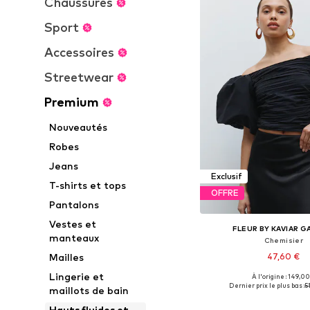
Chaussures
Sport
Accessoires
Streetwear
Premium
Nouveautés
Robes
Jeans
Exclusif
T-shirts et tops
OFFRE
Pantalons
Vestes et
FLEUR BY KAVIAR 
manteaux
Chemisier
47,60 €
Mailles
Lingerie et
À l'origine : 149,00
Tailles disponibles: XS, 
Dernier prix le plus bas :
5
maillots de bain
Ajouter au pa
Hauts fluides et