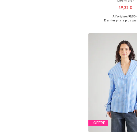
Chemisier
49,22 €
À l'origine : 99,90 
Tailles disponibles: XS, S, 
Dernier prix le plus bas 
Ajouter au pa
OFFRE