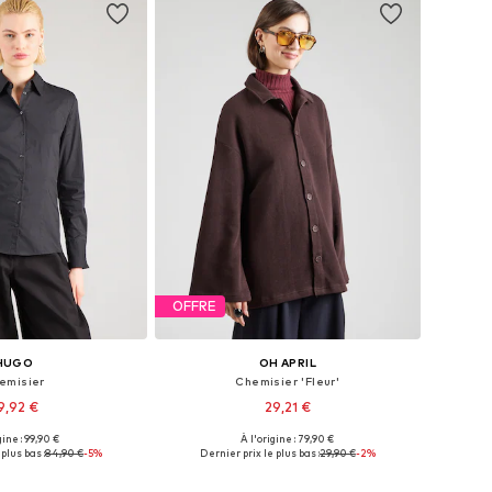
OFFRE
HUGO
OH APRIL
emisier
Chemisier 'Fleur'
9,92 €
29,21 €
gine : 99,90 €
À l'origine : 79,90 €
: XXS, XS, M, L, XL, XXL
Tailles disponibles: XS, S, M, L
plus bas :
84,90 €
-5%
Dernier prix le plus bas :
29,90 €
-2%
r au panier
Ajouter au panier