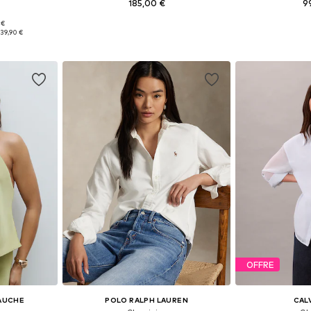
185,00 €
9
+
2
 €
, S, M, L
Tailles disponibles: XS, S, M, L, XL
Tailles dispo
39,90 €
nier
Ajouter au panier
Ajoute
OFFRE
GAUCHE
POLO RALPH LAUREN
CALV