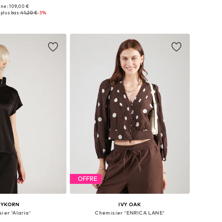
ine : 109,00 €
bles: XS, S, M, L, XL
Tailles disponibles: XS, S, M, L
plus bas :
41,20 €
-3%
r au panier
Ajouter au panier
OFFRE
RYKORN
IVY OAK
ier 'Alaria'
Chemisier 'ENRICA LANE'