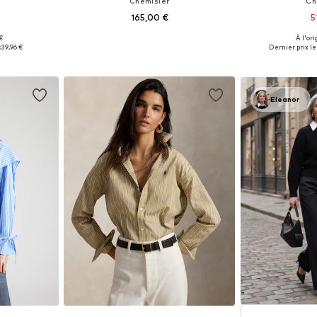
Chemisier
Ch
165,00 €
5
€
À l'ori
M, L, XL, XXL
Disponible en plusieurs tailles
Tailles disponibl
:
39,96 €
Dernier prix le 
nier
Ajouter au panier
Ajoute
Eleanor