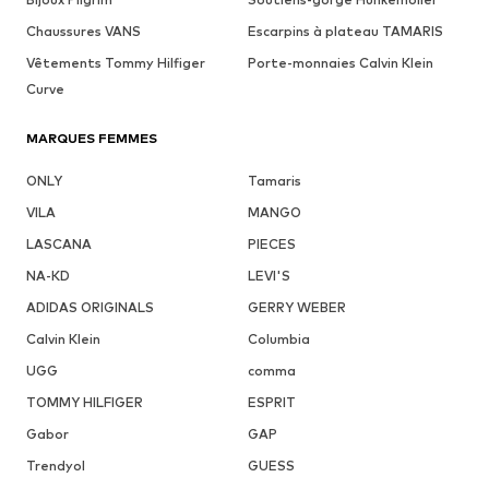
Chaussures VANS
Escarpins à plateau TAMARIS
Vêtements Tommy Hilfiger
Porte-monnaies Calvin Klein
Curve
MARQUES FEMMES
ONLY
Tamaris
VILA
MANGO
LASCANA
PIECES
NA-KD
LEVI'S
ADIDAS ORIGINALS
GERRY WEBER
Calvin Klein
Columbia
UGG
comma
TOMMY HILFIGER
ESPRIT
Gabor
GAP
Trendyol
GUESS