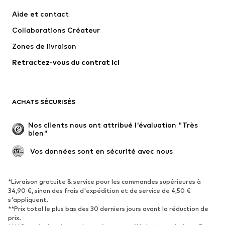
Robes
Jeans
Aide et contact
T-shirts et tops
Pantalons
Collaborations Créateur
Vestes
Pulls et mailles
Zones de livraison
Lingerie
Blouses et tuniques
Retractez-vous du contrat ici
Manteaux
Jupes
Maillots de bain
Sweats
Blazers
Combinaisons et salopettes
ACHATS SÉCURISÉS
Grandes tailles
Maternité
Occasions spéciales
Exclusif
Nos clients nous ont attribué l'évaluation "Très 
bien"
Remise à neuf
 Vos données sont en sécurité avec nous
CHAUSSURES
Nouveautés
Tendance
*Livraison gratuite & service pour les commandes supérieures à
34,90 €, sinon des frais d'expédition et de service de 4,50 €
Baskets
Bottines
s'appliquent.
**Prix total le plus bas des 30 derniers jours avant la réduction de
Escarpins et talons hauts
Bottes
prix.
Sandales
Chaussures basses