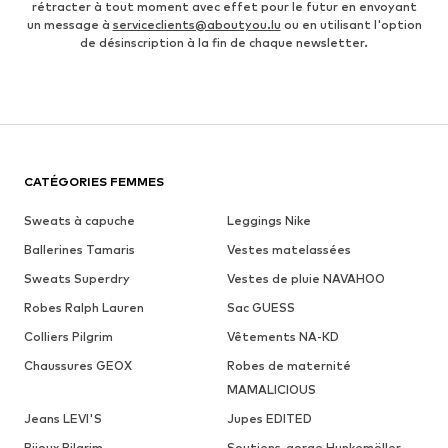
rétracter à tout moment avec effet pour le futur en envoyant
un message à
serviceclients@aboutyou.lu
ou en utilisant l'option
de désinscription à la fin de chaque newsletter.
CATÉGORIES FEMMES
Sweats à capuche
Leggings Nike
Ballerines Tamaris
Vestes matelassées
Sweats Superdry
Vestes de pluie NAVAHOO
Robes Ralph Lauren
Sac GUESS
Colliers Pilgrim
Vêtements NA-KD
Chaussures GEOX
Robes de maternité
MAMALICIOUS
Jeans LEVI'S
Jupes EDITED
Bijoux Pilgrim
Soutiens-gorge Hunkemöller