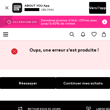
ABOUT YOU App
Vers l'app
(152.700)
Dernières promos d'été : Offres avec
02
J
08
H
26
M
23
S
jusqu'à 60% de remise
Oups, une erreur s'est produite !
Réessayer
Continuer mes achats
RETOUR SOUS 30 JOURS
LARGE SÉ