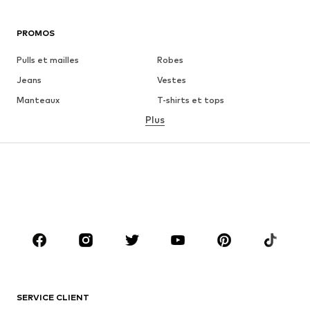
PROMOS
Pulls et mailles
Robes
Jeans
Vestes
Manteaux
T-shirts et tops
Plus
Pantalons
Lingerie
Jupes
Blouses et tuniques
Sweats
Blazers
Maillots de bain
Combinaisons et salopettes
Grandes tailles
Maternité
Chaussures
Sport
Accessoires
Premium
VÊTEMENTS
SERVICE CLIENT
Nouveautés
Tendance