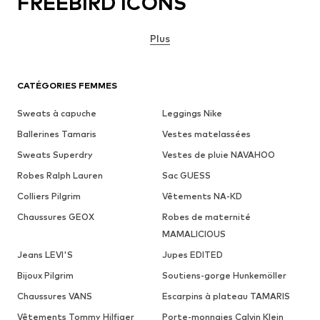
FREEBIRD ICONS
Plus
CATÉGORIES FEMMES
Sweats à capuche
Leggings Nike
Ballerines Tamaris
Vestes matelassées
Sweats Superdry
Vestes de pluie NAVAHOO
Robes Ralph Lauren
Sac GUESS
Colliers Pilgrim
Vêtements NA-KD
Chaussures GEOX
Robes de maternité
MAMALICIOUS
Jeans LEVI'S
Jupes EDITED
Bijoux Pilgrim
Soutiens-gorge Hunkemöller
Chaussures VANS
Escarpins à plateau TAMARIS
Vêtements Tommy Hilfiger
Porte-monnaies Calvin Klein