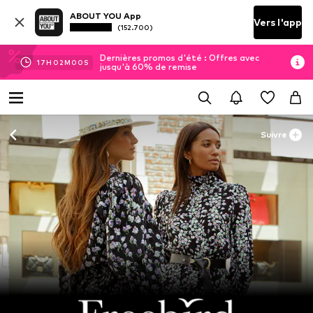
ABOUT YOU App
Vers l'app
(152.700)
Dernières promos d'été : Offres avec
17
H
01
M
59
S
jusqu'à 60% de remise
Suivre