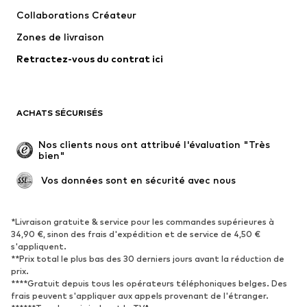
T-shirts et tops
Pantalons
Collaborations Créateur
Vestes
Pulls et mailles
Zones de livraison
Lingerie
Blouses et tuniques
Retractez-vous du contrat ici
Manteaux
Jupes
Maillots de bain
Sweats
Blazers
Combinaisons et salopettes
ACHATS SÉCURISÉS
Grandes tailles
Maternité
Occasions spéciales
Exclusif
Nos clients nous ont attribué l'évaluation "Très 
bien"
Remise à neuf
 Vos données sont en sécurité avec nous
CHAUSSURES
Nouveautés
Tendance
*Livraison gratuite & service pour les commandes supérieures à
34,90 €, sinon des frais d'expédition et de service de 4,50 €
Baskets
Bottines
s'appliquent.
**Prix total le plus bas des 30 derniers jours avant la réduction de
Escarpins et talons hauts
Bottes
prix.
Sandales
Chaussures basses
****Gratuit depuis tous les opérateurs téléphoniques belges. Des
frais peuvent s'appliquer aux appels provenant de l'étranger.
Chaussures de sport
Ballerines