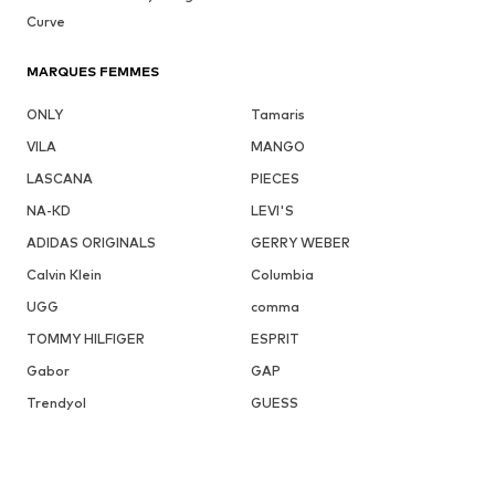
Curve
MARQUES FEMMES
ONLY
Tamaris
VILA
MANGO
LASCANA
PIECES
NA-KD
LEVI'S
ADIDAS ORIGINALS
GERRY WEBER
Calvin Klein
Columbia
UGG
comma
TOMMY HILFIGER
ESPRIT
Gabor
GAP
Trendyol
GUESS