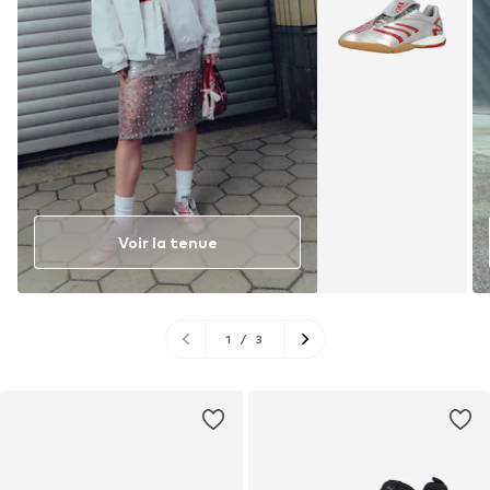
Voir la tenue
1
/
3