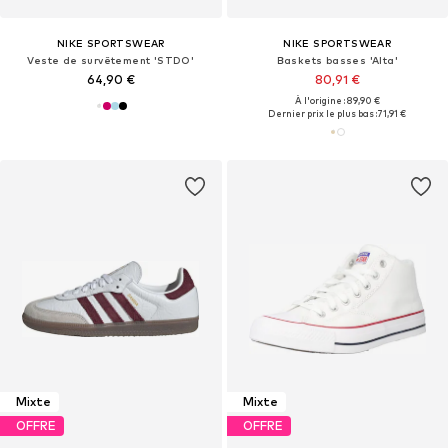
NIKE SPORTSWEAR
NIKE SPORTSWEAR
Veste de survêtement 'STDO'
Baskets basses 'Alta'
64,90 €
80,91 €
À l'origine : 89,90 €
Dernier prix le plus bas :
71,91 €
Mixte
Mixte
OFFRE
OFFRE