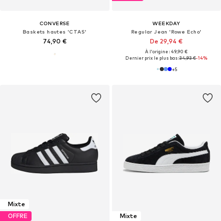
CONVERSE
WEEKDAY
Baskets hautes 'CTAS'
Regular Jean 'Rowe Echo'
74,90 €
De 29,94 €
À l'origine : 49,90 €
Dernier prix le plus bas :
34,93 €
-14%
+
5
Mixte
OFFRE
Mixte