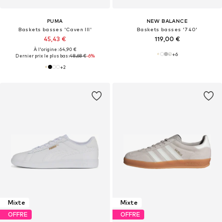
PUMA
NEW BALANCE
Baskets basses 'Caven III'
Baskets basses '740'
45,43 €
119,00 €
À l'origine : 64,90 €
+
6
Dernier prix le plus bas :
48,68 €
-6%
+
2
Mixte
Mixte
OFFRE
OFFRE