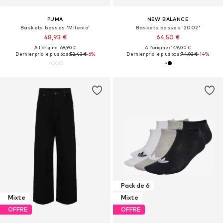
PUMA
NEW BALANCE
Baskets basses 'Milenio'
Baskets basses '2002'
48,93 €
64,50 €
À l'origine : 69,90 €
À l'origine : 149,00 €
Dernier prix le plus bas :
52,43 €
-6%
Dernier prix le plus bas :
74,93 €
-14%
Pack de 6
Mixte
Mixte
OFFRE
OFFRE