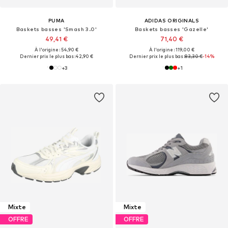
PUMA
ADIDAS ORIGINALS
Baskets basses 'Smash 3.0'
Baskets basses 'Gazelle'
49,41 €
71,40 €
À l'origine : 54,90 €
À l'origine : 119,00 €
Dernier prix le plus bas :
42,90 €
Dernier prix le plus bas :
83,30 €
-14%
+
3
+
1
Mixte
Mixte
OFFRE
OFFRE