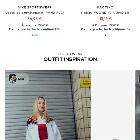
NIKE SPORTSWEAR
KAOTIKO
Veste de survêtement 'PHNX FLC'
T-shirt 'FOUND IN PARADISE'
34,95 €
13,16 €
À l'origine : 69,90 €
À l'origine : 39,90 €
Dernier prix le plus bas :
41,94 €
-16%
Dernier prix le plus bas :
13,96 €
-5%
STREETWEAR
OUTFIT INSPIRATION
Fleur