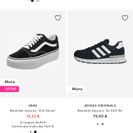
+
1
Mixte
OFFRE
Mixte
VANS
ADIDAS ORIGINALS
Baskets basses 'Old Skool'
Baskets basses 'Zx 500 Rx'
75,92 €
79,90 €
À l'origine : 94,90 €
Dernier prix le plus bas :
76,41 €