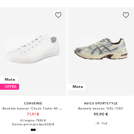
Mixte
OFFRE
Mixte
CONVERSE
ASICS SPORTSTYLE
Baskets basses 'Chuck Taylor All Star Leather'
Baskets basses 'GEL-1130'
71,91 €
99,90 €
À l'origine : 79,90 €
+
2
Dernier prix le plus bas :
63,92 €