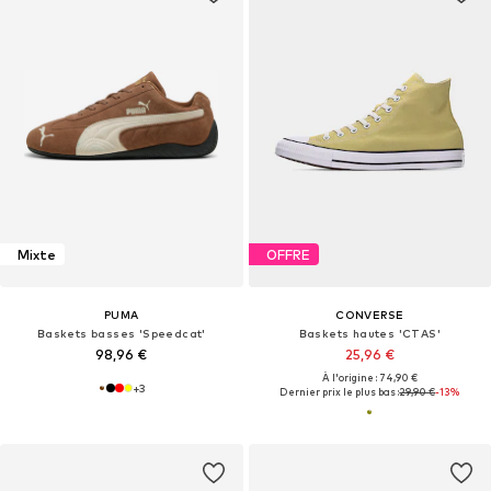
Mixte
OFFRE
PUMA
CONVERSE
Baskets basses 'Speedcat'
Baskets hautes 'CTAS'
98,96 €
25,96 €
À l'origine : 74,90 €
+
3
Dernier prix le plus bas :
29,90 €
-13%