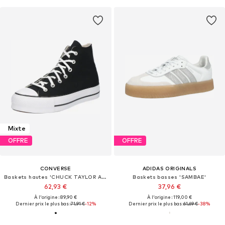
Mixte
OFFRE
OFFRE
CONVERSE
ADIDAS ORIGINALS
Baskets hautes 'CHUCK TAYLOR ALL STAR LIFT PLATFORM WIDE WIDTH'
Baskets basses 'SAMBAE'
62,93 €
37,96 €
À l'origine : 89,90 €
À l'origine : 119,00 €
Dernier prix le plus bas :
71,91 €
-12%
Dernier prix le plus bas :
61,69 €
-38%