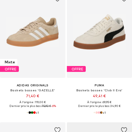
Mixte
OFFRE
OFFRE
ADIDAS ORIGINALS
PUMA
Baskets basses 'GAZELLE'
Baskets basses 'Club II Era'
71,40 €
49,41 €
À l'origine : 119,00 €
À l'origine : 69,95 €
Dernier prix le plus bas :
75,92 €
-6%
Dernier prix le plus bas :
34,90 €
+
1
+
1