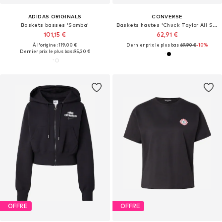
ADIDAS ORIGINALS
CONVERSE
Baskets basses 'Samba'
Baskets hautes 'Chuck Taylor All Star Malden Street'
101,15 €
62,91 €
À l'origine : 119,00 €
Dernier prix le plus bas :
69,90 €
-10%
Dernier prix le plus bas :
95,20 €
OFFRE
OFFRE