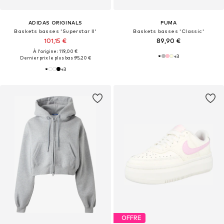
ADIDAS ORIGINALS
PUMA
Baskets basses 'Superstar II'
Baskets basses 'Classic'
101,15 €
89,90 €
À l'origine : 119,00 €
+
3
Dernier prix le plus bas :
95,20 €
+
3
OFFRE