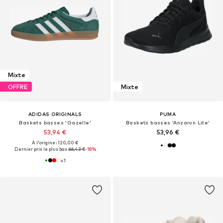
Mixte
OFFRE
Mixte
ADIDAS ORIGINALS
PUMA
Baskets basses 'Gazelle'
Baskets basses 'Anzarun Lite'
53,94 €
53,96 €
À l'origine : 120,00 €
Dernier prix le plus bas :
66,43 €
-18%
+
1