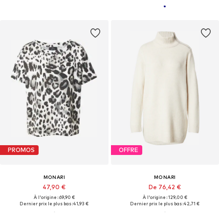
PROMOS
OFFRE
MONARI
MONARI
47,90 €
De 76,42 €
À l'origine : 69,90 €
À l'origine : 129,00 €
Dernier prix le plus bas :
41,93 €
Dernier prix le plus bas :
42,71 €