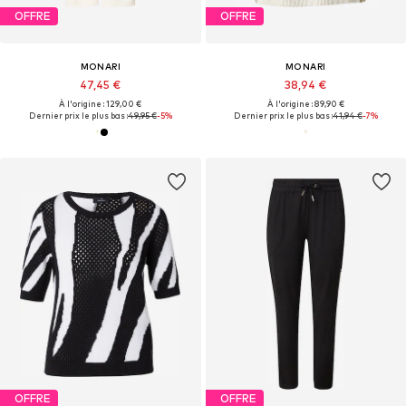
OFFRE
OFFRE
MONARI
MONARI
47,45 €
38,94 €
À l'origine : 129,00 €
À l'origine : 89,90 €
Dernier prix le plus bas :
49,95 €
-5%
Dernier prix le plus bas :
41,94 €
-7%
OFFRE
OFFRE