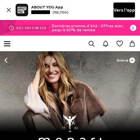
ABOUT YOU App
Vers l'app
(152.700)
Dernières promos d'été : Offres avec
03
J
13
H
21
M
50
S
jusqu'à 60% de remise
Suivre