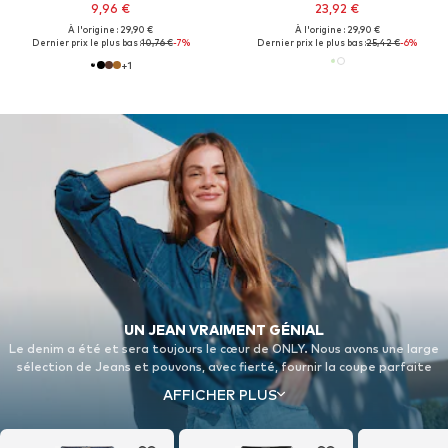
9,96 €
23,92 €
À l'origine : 29,90 €
À l'origine : 29,90 €
Dernier prix le plus bas :
10,76 €
-7%
Dernier prix le plus bas :
25,42 €
-6%
+
1
UN JEAN VRAIMENT GÉNIAL
Le denim a été et sera toujours le cœur de ONLY. Nous avons une large
sélection de Jeans et pouvons, avec fierté, fournir la coupe parfaite
pour chacun.
AFFICHER PLUS