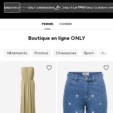
ONLY
ONLY CARMAKOMA
ONLY PLAY
ONLY CURVE
FEMME
HOMME
Boutique en ligne ONLY
Vêtements
Promos
Chaussures
Sport
Access