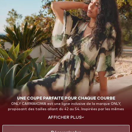
UNE COUPE PARFAITE POUR CHAQUE COURBE
ONLY CARMAKOMA est une ligne inclusive de la marque ONLY,
proposant des tailles allant du 42 au 54. Inspirées par les mêmes
tendances, couleurs et influences mode, ces collections sont conçues
AFFICHER PLUS
en mettant l’accent sur la coupe, le confort et la confiance en soi. Des
incontournables du quotidien aux looks audacieux, chaque pièce est
créée pour mettre en valeur vos courbes et vous offrir une coupe