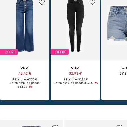
OFFRE
OFFRE
ONLY
ONLY
ON
42,42 €
33,92 €
37,
À l'origine : 49,90 €
À l'origine : 39,90 €
Dernier prix le plus bas :
Dernier prix le plus bas :
35,91 €
-5%
44,90 €
-5%