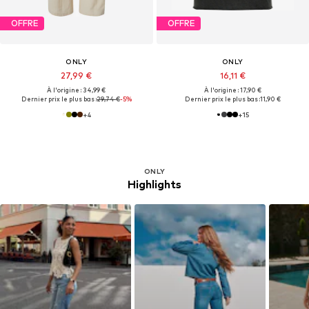
OFFRE
OFFRE
ONLY
ONLY
27,99 €
16,11 €
À l'origine : 34,99 €
À l'origine : 17,90 €
Dernier prix le plus bas :
29,74 €
-5%
Dernier prix le plus bas :
11,90 €
+
4
+
15
ONLY
Highlights