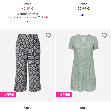
ONLY
ONLY
42,49 €
29,99 €
À l'origine : 49,99 €
Dernier prix le plus bas :
44,90 €
-5%
OFFRE
OFFRE
ONLY
ONLY