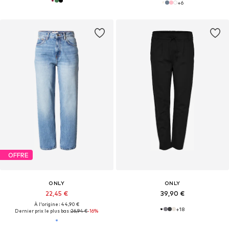
+
6
OFFRE
ONLY
ONLY
22,45 €
39,90 €
À l'origine : 44,90 €
+
18
Dernier prix le plus bas :
26,94 €
-16%