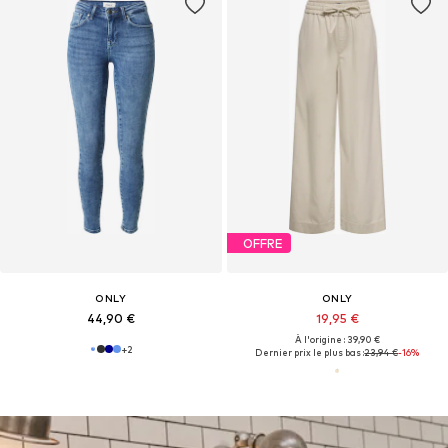
OFFRE
ONLY
ONLY
44,90 €
19,95 €
À l'origine : 39,90 €
+
2
Dernier prix le plus bas :
23,94 €
-16%