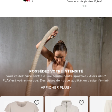
+
2
Dernier prix le plus bas :
17,94 €
POSSÉDEZ VOTRE INTENSITÉ
Vous voulez faire partie d'une communauté sportive ? Alors ONLY
PLAY est votre marque. Des tissus de haute qualité, un design féminin
et une technologie fonctionnelle rencontrent les tendances de la
AFFICHER PLUS
mode pour donner du pouvoir aux femmes de tous âges, que ce soit
dans le parc, le studio, la salle de sport ou sur les pistes.