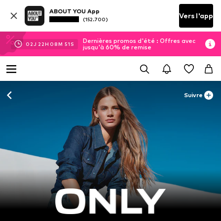
ABOUT YOU App
Vers l'app
(152.700)
Dernières promos d'été : Offres avec
02
J
22
H
08
M
49
S
jusqu'à 60% de remise
Suivre