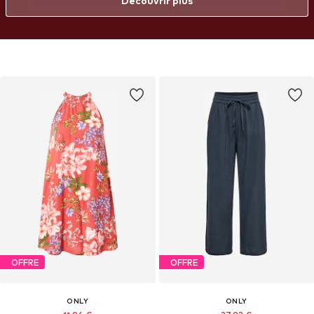
Découvrir plus
flatteuse, afin que chaque femme puisse se sentir sûre d'elle et
élégante à sa manière.
OFFRE
OFFRE
ONLY
ONLY