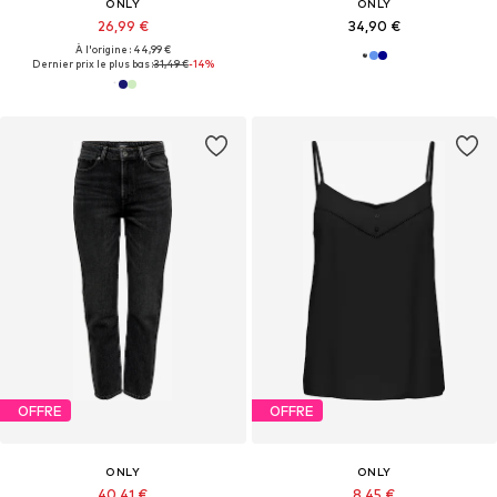
ONLY
ONLY
26,99 €
34,90 €
À l'origine : 44,99 €
Dernier prix le plus bas :
31,49 €
-14%
OFFRE
OFFRE
ONLY
ONLY
40,41 €
8,45 €