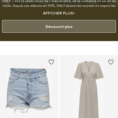
ONLY, c'est la célébration de l'individualité, de la confiance en soi et du
style. Depuis ses débuts en 1995, ONLY donne les moyens et inspire les
femmes de tous âges à travers le monde à s'exprimer à travers la
AFFICHER PLUS
mode, en mettant particulièrement l'accent sur le denim. Les
créations s'adressent à la femme moderne et soucieuse de son style,
qui aborde la mode avec espièglerie et adore jouer avec son look.
Découvrir plus