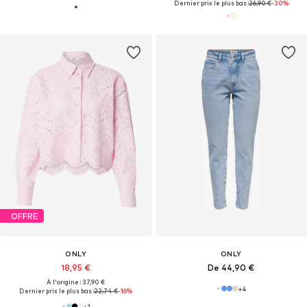
Dernier prix le plus bas :
26,90 €
-30%
OFFRE
ONLY
ONLY
18,95 €
De 44,90 €
À l'origine : 37,90 €
+
4
Dernier prix le plus bas :
22,74 €
-16%
+
1