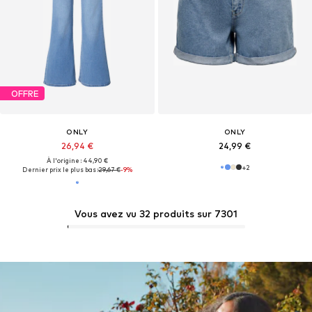
OFFRE
ONLY
ONLY
26,94 €
24,99 €
À l'origine : 44,90 €
+
2
Dernier prix le plus bas :
29,67 €
-9%
Vous avez vu 32 produits sur 7301