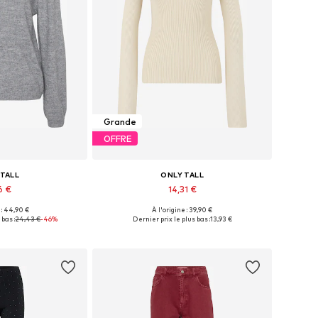
Grande
OFFRE
 TALL
ONLY TALL
6 €
14,31 €
 : 44,90 €
À l'origine : 39,90 €
ibles: S, M, L
Tailles disponibles: XS, S, M, XL, XXL, XXXL
 bas :
24,43 €
-46%
Dernier prix le plus bas :
13,93 €
au panier
Ajouter au panier