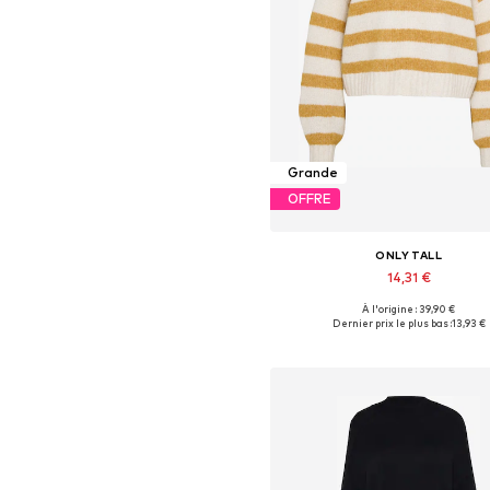
Grande
OFFRE
ONLY TALL
14,31 €
À l'origine : 39,90 €
Disponible en plusieurs taille
Dernier prix le plus bas :
13,93 €
Ajouter au panier