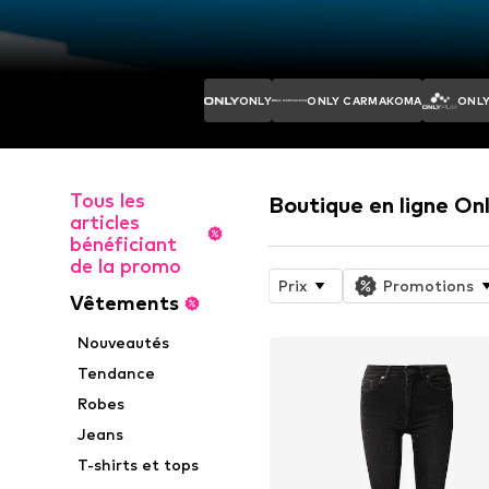
ONLY
ONLY CARMAKOMA
ONLY
Tous les
Boutique en ligne Onl
articles
bénéficiant
de la promo
Prix
Promotions
Vêtements
Nouveautés
Tendance
Robes
Jeans
T-shirts et tops