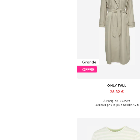
Grande
OFFRE
ONLY TALL
26,32 €
À l'origine : 54,90 €
Tailles disponibles: M, L, XX
Dernier prix le plus bas :
19,74 €
Ajouter au panier