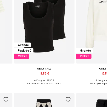
Grande
Pack de 2
Grande
OFFRE
OFFRE
ONLY TALL
ONLY
13,52 €
12,5
À l'origine : 21,90 €
À l'origine
 XL
Tailles disponibles: S, L, XXL, XXXL
Tailles disponible
Dernier prix le plus bas :
13,43 €
Dernier prix le plu
Ajouter au panier
Ajouter 