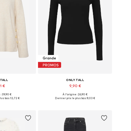
Grande
PROMOS
 TALL
ONLY TALL
1 €
9,90 €
 : 39,90 €
À l'origine : 26,90 €
bles: XS, S, L
Tailles disponibles: XS, S, XXL
lus bas :
12,72 €
Dernier prix le plus bas :
9,03 €
au panier
Ajouter au panier