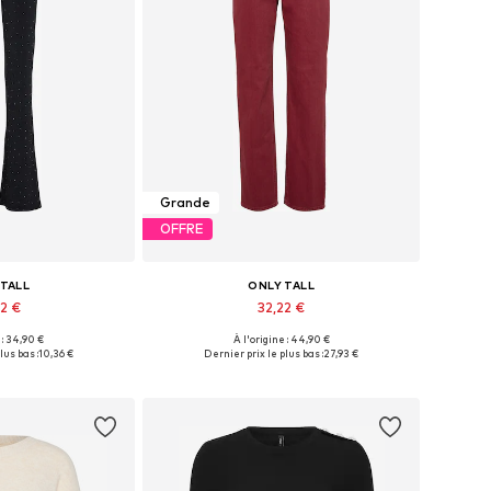
Grande
OFFRE
 TALL
ONLY TALL
32 €
32,22 €
 : 34,90 €
À l'origine : 44,90 €
 XS, S, L, XXL, XXXL
Tailles disponibles: 25-26, 27-28, 29, 35-36
lus bas :
10,36 €
Dernier prix le plus bas :
27,93 €
au panier
Ajouter au panier