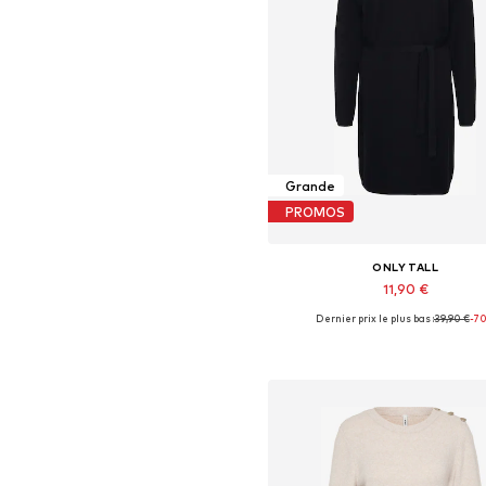
Grande
PROMOS
ONLY TALL
11,90 €
Dernier prix le plus bas :
39,90 €
-7
Tailles disponibles: XS, S, M, L,
Ajouter au panier