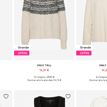
Grande
Grande
OFFRE
OFFRE
ONLY TALL
ONLY
14,31 €
14,3
À l'origine : 39,90 €
À l'origine
L
Tailles disponibles: S, M
Tailles disponi
Dernier prix le plus bas :
12,72 €
Dernier prix le p
Ajouter au panier
Ajouter 