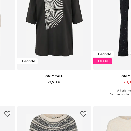
Grande
Grande
OFFRE
ONLY TALL
ONLY
21,90 €
20,
À l'origine
s
Tailles disponibles: XS, S, M
Tailles disponibles:
Dernier prix le p
Ajouter au panier
Ajouter 