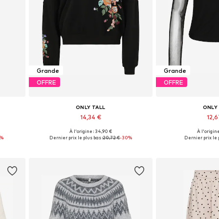
Grande
Grande
OFFRE
OFFRE
ONLY TALL
ONLY
14,34 €
12,
À l'origine : 34,90 €
À l'origine
9, 30-31
Tailles disponibles: XS, M, L, XL
Tailles disponib
2%
Dernier prix le plus bas :
20,72 €
-30%
Dernier prix le 
Ajouter au panier
Ajouter 