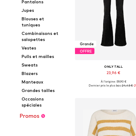
Pantalons
Jupes
Blouses et
tuniques
Combinaisons et
salopettes
Grande
Vestes
OFFRE
Pulls et mailles
Sweats
ONLY TALL
23,96 €
Blazers
Manteaux
À l'origine : 59,90 €
Tailles disponibles: 25-26, 27-28, 2
Dernier prix le plus bas :
24,43 €
-
Grandes tailles
Ajouter au panier
Occasions
spéciales
Promos