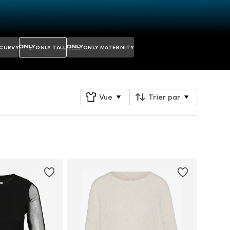
 CURVY
ONLY TALL
ONLY MATERNITY
Vue
Trier par