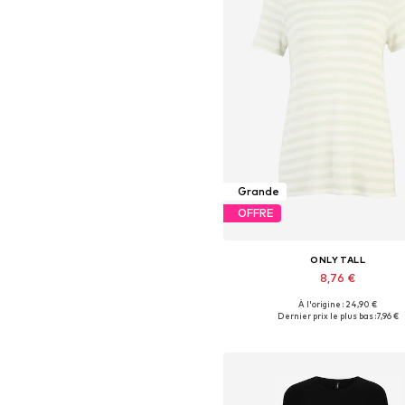
Grande
OFFRE
ONLY TALL
8,76 €
À l'origine : 24,90 €
Tailles disponibles: XS, S, M, L,
Dernier prix le plus bas :
7,96 €
Ajouter au panier