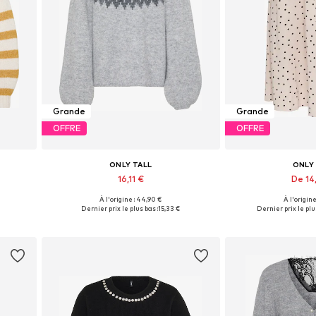
Grande
Grande
OFFRE
OFFRE
ONLY TALL
ONLY
16,11 €
De 14
À l'origine : 44,90 €
À l'origine
s
Tailles disponibles: XS, S, M, L
Tailles disponible
Dernier prix le plus bas :
15,33 €
Dernier prix le plu
Ajouter au panier
Ajouter 