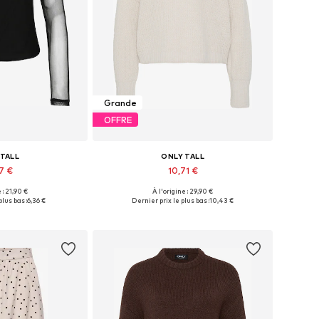
Grande
OFFRE
 TALL
ONLY TALL
67 €
10,71 €
 : 21,90 €
À l'origine : 29,90 €
les: XS, S, M, L
Disponible en plusieurs tailles
plus bas :
6,36 €
Dernier prix le plus bas :
10,43 €
au panier
Ajouter au panier