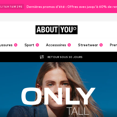
Dernières promos d'été : Offres avec jusqu'à 60% de re
2
J
14
H
14
M
27
S
ABOUT
YOU
ussures
Sport
Accessoires
Streetwear
Pre
RETOUR SOUS 30 JOURS