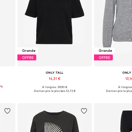
Grande
Grande
OFFRE
OFFRE
ONLY TALL
ONLY
14,31 €
13,1
0%
À l'origine : 39,90 €
À l'origine
 XL
Tailles disponibles: XS, S, M, L, XL
Tailles dispon
Dernier prix le plus bas :
12,72 €
Dernier prix le plus
Ajouter au panier
Ajouter 