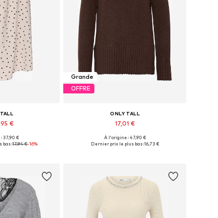
Grande
OFFRE
 TALL
ONLY TALL
,95 €
17,01 €
 : 37,90 €
À l'origine : 47,90 €
s: 36, 38, 40, 44
Tailles disponibles: XS, S, M, L, XL
s bas :
17,94 €
-16%
Dernier prix le plus bas :
16,73 €
au panier
Ajouter au panier