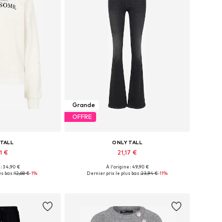
Grande
OFFRE
 TALL
ONLY TALL
1 €
21,17 €
 : 34,90 €
À l'origine : 49,90 €
s: XS, S, XL, XXL
Tailles disponibles: 25, 26, 27, 28
s bas :
12,68 €
-1%
Dernier prix le plus bas :
23,94 €
-11%
au panier
Ajouter au panier