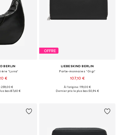
OFFRE
ND BERLIN
LIEBESKIND BERLIN
ière 'Luna'
Porte-monnaies 'Gigi'
20 €
107,10 €
 : 259,00 €
À l'origine : 119,00 €
bles: One Size
Tailles disponibles: One Size
lus bas :
87,60 €
Dernier prix le plus bas :
50,94 €
au panier
Ajouter au panier