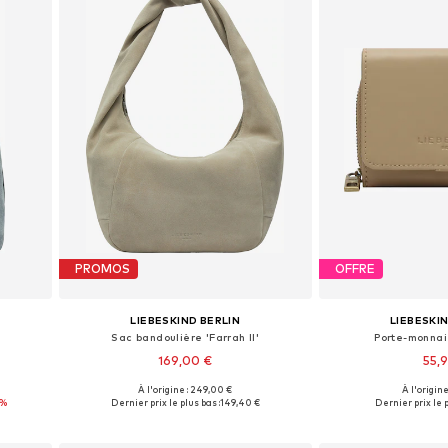
PROMOS
OFFRE
LIEBESKIND BERLIN
LIEBESKI
Sac bandoulière 'Farrah II'
Porte-monnaie
169,00 €
55,
À l'origine : 249,00 €
À l'origine
e
Tailles disponibles: One Size
Tailles disponi
6%
Dernier prix le plus bas :
149,40 €
Dernier prix le p
Ajouter au panier
Ajouter 