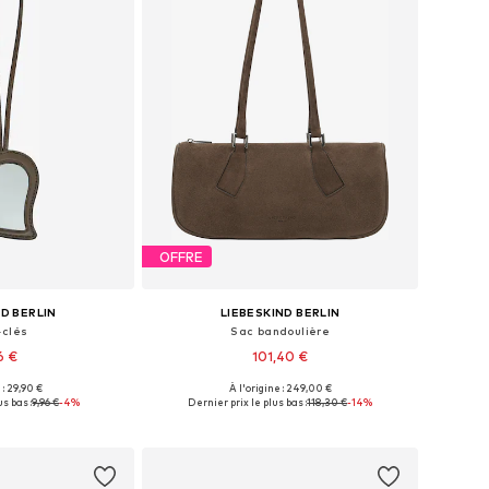
OFFRE
ND BERLIN
LIEBESKIND BERLIN
-clés
Sac bandoulière
6 €
101,40 €
 : 29,90 €
À l'origine : 249,00 €
bles: One Size
Tailles disponibles: One Size
us bas :
9,96 €
-4%
Dernier prix le plus bas :
118,30 €
-14%
au panier
Ajouter au panier