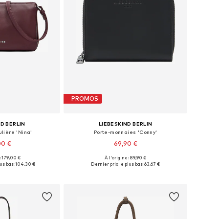
PROMOS
ND BERLIN
LIEBESKIND BERLIN
lière 'Nina'
Porte-monnaies 'Conny'
00 €
69,90 €
 : 179,00 €
À l'origine : 89,90 €
bles: One Size
Tailles disponibles: One Size
us bas :
104,30 €
Dernier prix le plus bas :
63,67 €
au panier
Ajouter au panier