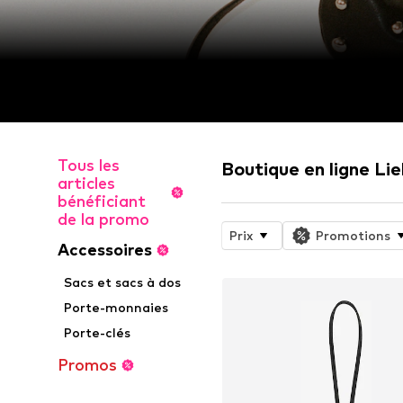
Tous les
Boutique en ligne Lie
articles
bénéficiant
de la promo
Prix
Promotions
Accessoires
Sacs et sacs à dos
Porte-monnaies
Porte-clés
Promos