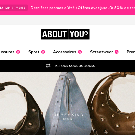
Dernières promos d'été : Offres avec jusqu'à 60% de re
1
J
12
H
41
M
36
S
ABOUT
YOU
ussures
Sport
Accessoires
Streetwear
Pre
RETOUR SOUS 30 JOURS