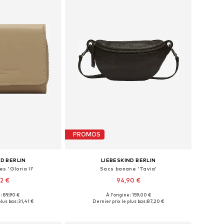
PROMOS
ND BERLIN
LIEBESKIND BERLIN
s 'Gloria II'
Sacs banane 'Tavia'
92 €
94,90 €
 : 89,90 €
À l'origine : 159,00 €
bles: One Size
Tailles disponibles: One Size
lus bas :
31,41 €
Dernier prix le plus bas :
87,20 €
au panier
Ajouter au panier