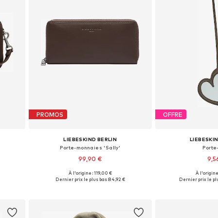
PROMOS
OFFRE
LIEBESKIND BERLIN
LIEBESKI
Porte-monnaies 'Sally'
Porte
99,90 €
9,5
À l'origine : 119,00 €
À l'origine
e
Tailles disponibles: One Size
Tailles disponi
Dernier prix le plus bas :
84,92 €
Dernier prix le pl
Ajouter au panier
Ajouter 