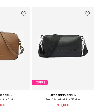
au panier
Ajouter au panier
OFFRE
ND BERLIN
LIEBESKIND BERLIN
lière 'Luka'
Sac à bandoulière 'Elvira'
90 €
107,10 €