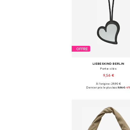
OFFRE
LIEBESKIND BERLIN
Porte-clés
9,56 €
À l'origine : 29,90 €
Tailles disponibles: One Siz
Dernier prix le plus bas :
9,96 €
-4
Ajouter au panier