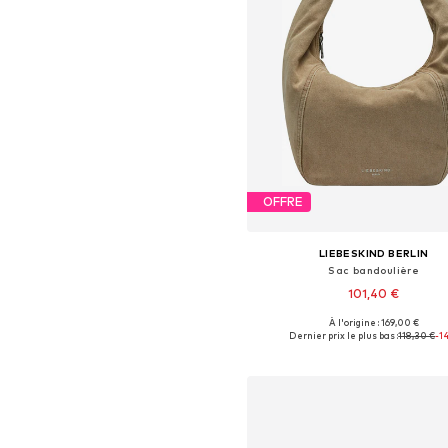
OFFRE
LIEBESKIND BERLIN
Sac bandoulière
101,40 €
À l'origine : 169,00 €
Tailles disponibles: One Siz
Dernier prix le plus bas :
118,30 €
-1
Ajouter au panier