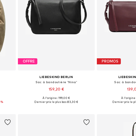
OFFRE
PROMOS
LIEBESKIND BERLIN
LIEBESKI
Sac à bandoulière 'Nina'
Sac à bandou
159,20 €
139,
À l'origine : 199,00 €
À l'origine
e
Tailles disponibles: One Size
Tailles disponi
4%
Dernier prix le plus bas :
83,30 €
Dernier prix le pl
Ajouter au panier
Ajouter 