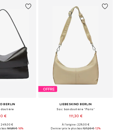
OFFRE
ND BERLIN
LIEBESKIND BERLIN
doulière
Sac bandoulière 'Paris'
20 €
111,30 €
 : 249,00 €
À l'origine : 229,00 €
bles: One Size
Tailles disponibles: One Size
 bas :
161,85 €
-16%
Dernier prix le plus bas :
127,20 €
-12%