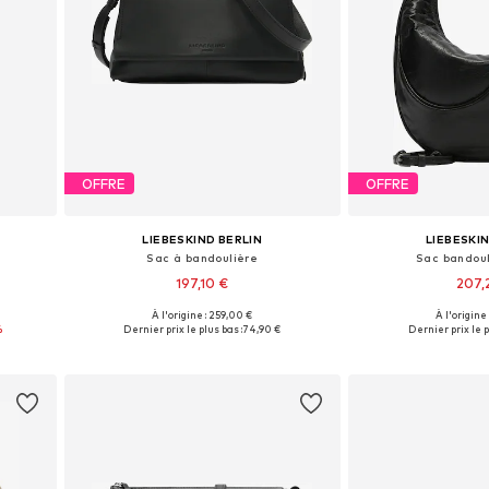
OFFRE
OFFRE
LIEBESKIND BERLIN
LIEBESKI
Sac à bandoulière
Sac bandoul
197,10 €
207,
À l'origine : 259,00 €
À l'origine
e
Tailles disponibles: One Size
Tailles disponi
%
Dernier prix le plus bas :
74,90 €
Dernier prix le p
Ajouter au panier
Ajouter 