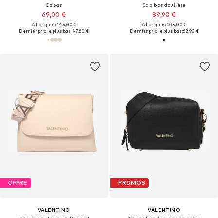
Cabas
Sac bandoulière
69,00 €
89,90 €
À l'origine : 145,00 €
À l'origine : 105,00 €
Dernier prix le plus bas :
47,60 €
Dernier prix le plus bas :
62,93 €
OFFRE
PROMOS
VALENTINO
VALENTINO
Sac à bandoulière 'Alexia'
Sac à bandoulière 'Pattie'