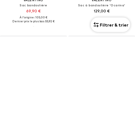
Sac bandoulière
Sac à bandoulière 'Ocarina'
69,90 €
129,00 €
À l'origine : 105,00 €
Dernier prix le plus bas :
55,92 €
Filtrer & trier
OFFRE
VALENTINO
VALENTINO