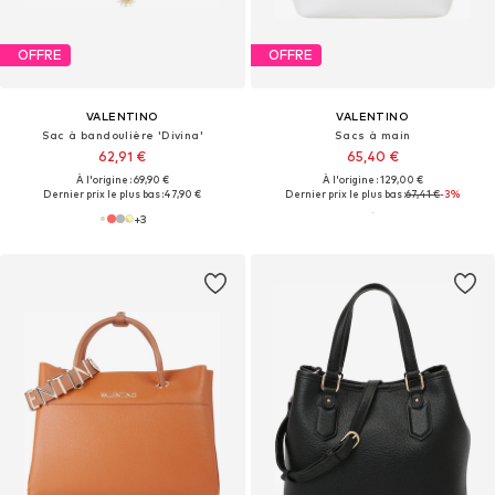
OFFRE
OFFRE
VALENTINO
VALENTINO
Sac à bandoulière 'Divina'
Sacs à main
62,91 €
65,40 €
À l'origine : 69,90 €
À l'origine : 129,00 €
Dernier prix le plus bas :
47,90 €
Dernier prix le plus bas :
67,41 €
-3%
+
3