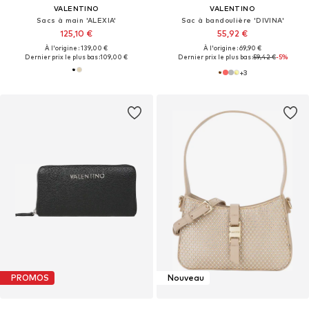
VALENTINO
VALENTINO
Sacs à main 'ALEXIA'
Sac à bandoulière 'DIVINA'
125,10 €
55,92 €
À l'origine : 139,00 €
À l'origine : 69,90 €
Dernier prix le plus bas :
109,00 €
Dernier prix le plus bas :
59,42 €
-5%
+
3
PROMOS
Nouveau