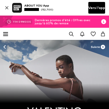
ABOUT YOU App
Vers l'app
(152.700)
Dernières promos d'été : Offres avec
11
H
08
M
58
S
jusqu'à 60% de remise
Suivre