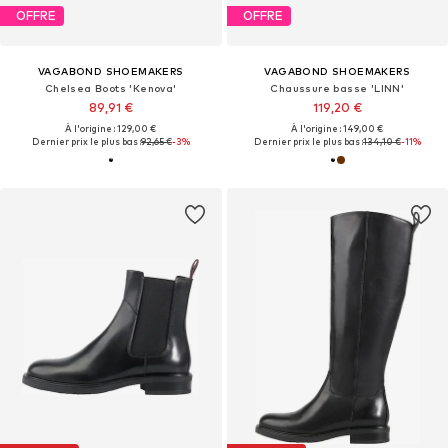
OFFRE
OFFRE
VAGABOND SHOEMAKERS
VAGABOND SHOEMAKERS
Chelsea Boots 'Kenova'
Chaussure basse 'LINN'
89,91 €
119,20 €
À l'origine : 129,00 €
À l'origine : 149,00 €
Dernier prix le plus bas :
92,65 €
-3%
Dernier prix le plus bas :
134,10 €
-11%