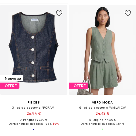
Nouveau
OFFRE
OFFRE
PIECES
VERO MODA
Gilet de costume 'PCPAM'
Gilet de costume 'VMLAICA'
26,94 €
24,43 €
À l'origine : 44,90 €
À l'origine : 44,90 €
Dernier prix le plus bas :
31,43 €
-14%
Dernier prix le plus bas :
24,64 €