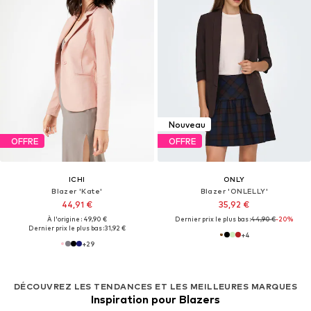
Nouveau
OFFRE
OFFRE
ICHI
ONLY
Blazer 'Kate'
Blazer 'ONLELLY'
44,91 €
35,92 €
À l'origine : 49,90 €
Dernier prix le plus bas :
44,90 €
-20%
Dernier prix le plus bas :
31,92 €
+
4
+
29
DÉCOUVREZ LES TENDANCES ET LES MEILLEURES MARQUES
Inspiration pour Blazers