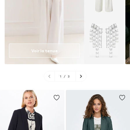
Voir la tenue
1
/
3