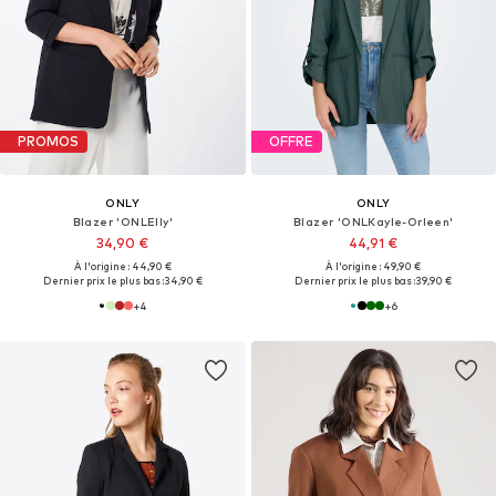
PROMOS
OFFRE
ONLY
ONLY
Blazer 'ONLElly'
Blazer 'ONLKayle-Orleen'
34,90 €
44,91 €
À l'origine : 44,90 €
À l'origine : 49,90 €
Dernier prix le plus bas :
34,90 €
Dernier prix le plus bas :
39,90 €
+
4
+
6