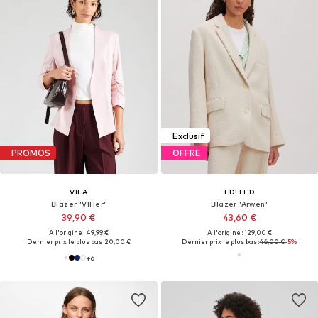
Exclusif
PROMOS
OFFRE
VILA
EDITED
Blazer 'VIHer'
Blazer 'Arwen'
39,90 €
43,60 €
À l'origine : 49,99 €
À l'origine : 129,00 €
Dernier prix le plus bas :
20,00 €
Dernier prix le plus bas :
46,00 €
-5%
+
6