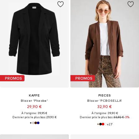
PROMOS
PROMOS
KAFFE
PIECES
Blazer 'Pheobe'
Blazer 'PCBOSELLA'
29,90 €
32,90 €
À l'origine : 39,95 €
À l'origine : 39,90 €
Dernier prix le plus bas :
29,90 €
Dernier prix le plus bas :
33,92 €
-3%
+
27