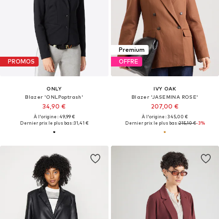
Premium
PROMOS
OFFRE
ONLY
IVY OAK
Blazer 'ONLPoptrash'
Blazer 'JASEMINA ROSE'
34,90 €
207,00 €
À l'origine : 49,99 €
À l'origine : 345,00 €
Dernier prix le plus bas :
31,41 €
Dernier prix le plus bas :
215,10 €
-3%