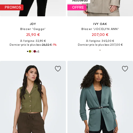
Nouveau
PROMOS
OFFRE
JDY
IVY OAK
Blazer 'Geggo'
Blazer 'JOCELYN ANN'
25,90 €
207,00 €
À l'origine : 32,90 €
À l'origine : 345,00 €
Dernier prix le plus bas :
26,32 €
-1%
Dernier prix le plus bas :
207,00 €
+
5