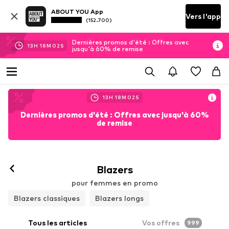
ABOUT YOU App
Vers l'app
(152.700)
Dernières promos d'été : Offres avec
13
H
17
M
59
S
jusqu'à 60% de remise
13
H
17
M
59
S
Dernières promos d'été : Offres avec jusqu'à 60%
de remise
Blazers
pour femmes en promo
Blazers classiques
Blazers longs
Tous les articles
Vos offres
999