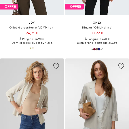
OFFRE
OFFRE
JDY
ONLY
Gilet de costume 'JDYMilan'
Blazer 'ONLKalina'
24,21 €
33,92 €
À l'origine : 26,90 €
À l'origine : 39,90 €
Dernier prix le plus bas :
24,21 €
Dernier prix le plus bas :
31,92 €
+
1