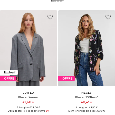
Exclusif
OFFRE
OFFRE
EDITED
PIECES
Blazer 'Arwen'
Blazer 'PCBoss'
43,60 €
40,41 €
À l'origine : 129,00 €
À l'origine : 49,90 €
Dernier prix le plus bas :
46,00 €
-5%
Dernier prix le plus bas :
39,90 €