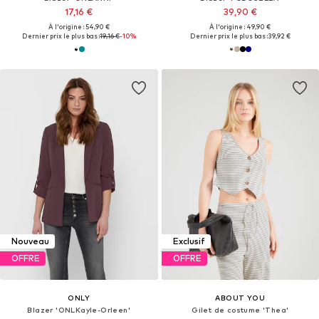
17,16 €
39,90 €
À l'origine : 54,90 €
À l'origine : 49,90 €
Dernier prix le plus bas :
19,16 €
-10%
Dernier prix le plus bas :
39,92 €
Nouveau
Exclusif
OFFRE
OFFRE
ONLY
ABOUT YOU
Blazer 'ONLKayle-Orleen'
Gilet de costume 'Thea'