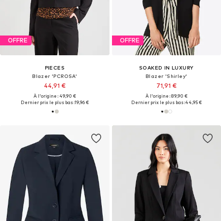
OFFRE
OFFRE
PIECES
SOAKED IN LUXURY
Blazer 'PCROSA'
Blazer 'Shirley'
44,91 €
71,91 €
À l'origine : 49,90 €
À l'origine : 89,90 €
Dernier prix le plus bas :
19,96 €
Dernier prix le plus bas :
44,95 €