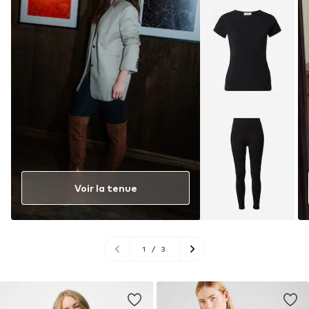
Voir la tenue
1
/
3