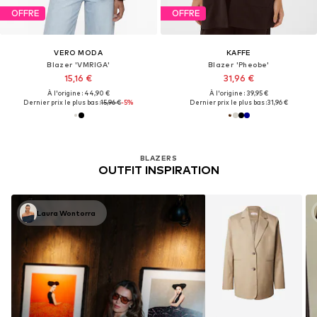
OFFRE
OFFRE
VERO MODA
KAFFE
Blazer 'VMRIGA'
Blazer 'Pheobe'
15,16 €
31,96 €
À l'origine : 44,90 €
À l'origine : 39,95 €
Dernier prix le plus bas :
15,96 €
-5%
Dernier prix le plus bas :
31,96 €
BLAZERS
OUTFIT INSPIRATION
Laura Wontorra