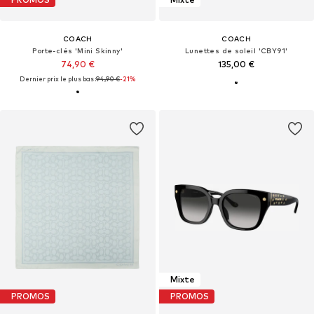
COACH
COACH
Porte-clés 'Mini Skinny'
Lunettes de soleil 'CBY91'
74,90 €
135,00 €
Dernier prix le plus bas :
94,90 €
-21%
Mixte
PROMOS
PROMOS