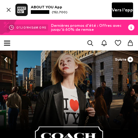
ABOUT YOU App
Vers l'app
(152.700)
Dernières promos d'été : Offres avec
01
J
09
H
56
M
08
S
jusqu'à 60% de remise
Suivre