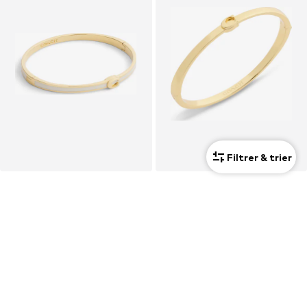
Filtrer & trier
COACH
COACH
Bracelet
Bracelet
150,00 €
150,00 €