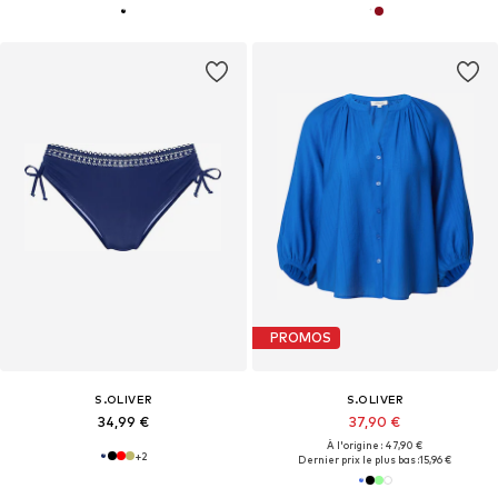
PROMOS
S.OLIVER
S.OLIVER
34,99 €
37,90 €
À l'origine : 47,90 €
+
2
Dernier prix le plus bas :
15,96 €