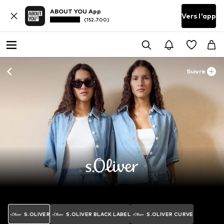
ABOUT YOU App
Vers l'app
(152.700)
Suivre
S.OLIVER
S.OLIVER BLACK LABEL
S.OLIVER CURVE