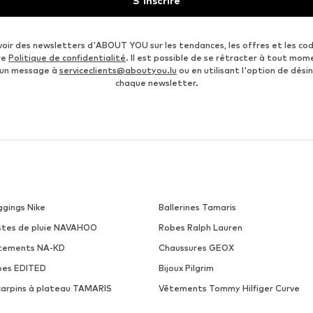
S'inscrire
voir des newsletters d'ABOUT YOU sur les tendances, les offres et les co
re
Politique de confidentialité
. Il est possible de se rétracter à tout mom
 un message à
serviceclients@aboutyou.lu
ou en utilisant l'option de désin
chaque newsletter.
ggings Nike
Ballerines Tamaris
stes de pluie NAVAHOO
Robes Ralph Lauren
tements NA-KD
Chaussures GEOX
pes EDITED
Bijoux Pilgrim
carpins à plateau TAMARIS
Vêtements Tommy Hilfiger Curve