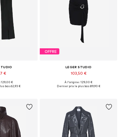
OFFRE
STUDIO
LEGER STUDIO
67 €
103,50 €
 : 129,00 €
À l'origine : 129,00 €
 34, 36, 38, 40, 42
Tailles disponibles: 36, 38, 40
lus bas :
62,93 €
Dernier prix le plus bas :
89,90 €
au panier
Ajouter au panier