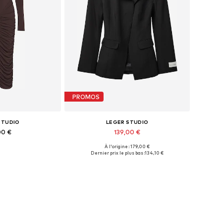
PROMOS
STUDIO
LEGER STUDIO
00 €
139,00 €
À l'origine : 179,00 €
4, 36, 38, 40, 42, 44
Tailles disponibles: 36, 40
Dernier prix le plus bas :
134,10 €
au panier
Ajouter au panier