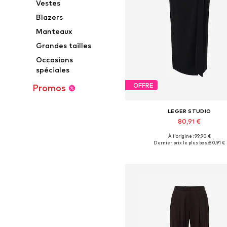
Vestes
Blazers
Manteaux
Grandes tailles
Occasions
spéciales
OFFRE
Promos
LEGER STUDIO
80,91 €
À l'origine : 99,90 €
Tailles disponibles: 34, 36, 38,
Dernier prix le plus bas :
80,91 €
Ajouter au panier