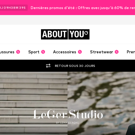
Dernières promos d'été : Offres avec jusqu'à 60% de re
3
J
09
H
38
M
38
S
ABOUT
YOU
ussures
Sport
Accessoires
Streetwear
Pre
RETOUR SOUS 30 JOURS