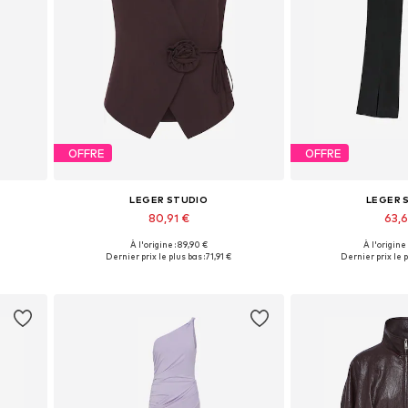
OFFRE
OFFRE
LEGER STUDIO
LEGER 
80,91 €
63,
À l'origine : 89,90 €
À l'origine
 40
Tailles disponibles: XS, S, M, L, XL
Tailles disponibles:
Dernier prix le plus bas :
71,91 €
Dernier prix le p
Ajouter au panier
Ajouter 