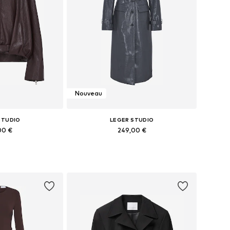
Nouveau
STUDIO
LEGER STUDIO
00 €
249,00 €
XS, S, M, L, XL, XXL
Tailles disponibles: XS, S, M, L, XL, XXL
au panier
Ajouter au panier