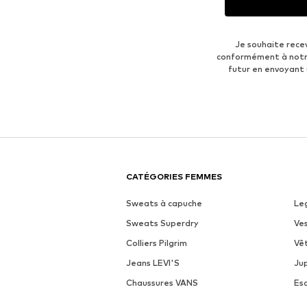
Je souhaite rece
conformément à not
futur en envoyant
CATÉGORIES FEMMES
Sweats à capuche
Le
Sweats Superdry
Ve
Colliers Pilgrim
Vê
Jeans LEVI'S
Ju
Chaussures VANS
Es