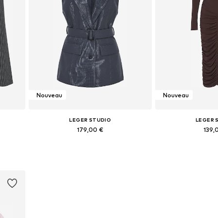
Nouveau
Nouveau
LEGER STUDIO
LEGER 
179,00 €
139,
 42, 44
Tailles disponibles: XS, S, M, L, XL, XXL
Tailles disponibles: 3
Ajouter au panier
Ajouter 