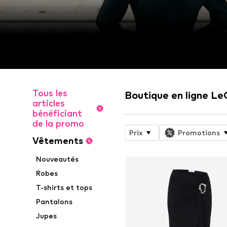
Tous les
Boutique en ligne Le
articles
bénéficiant
de la promo
Prix
Promotions
Vêtements
Nouveautés
Robes
T-shirts et tops
Pantalons
Jupes