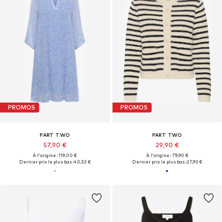
PROMOS
PROMOS
PART TWO
PART TWO
57,90 €
29,90 €
À l'origine : 119,00 €
À l'origine : 79,90 €
Dernier prix le plus bas :
40,53 €
Dernier prix le plus bas :
27,93 €