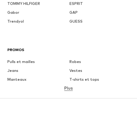
TOMMY HILFIGER
ESPRIT
Gabor
GAP
Trendyol
GUESS
PROMOS
Pulls et mailles
Robes
Jeans
Vestes
Manteaux
T-shirts et tops
Plus
Pantalons
Lingerie
Jupes
Blouses et tuniques
Sweats
Blazers
Maillots de bain
Combinaisons et salopettes
Grandes tailles
Maternité
Chaussures
Sport