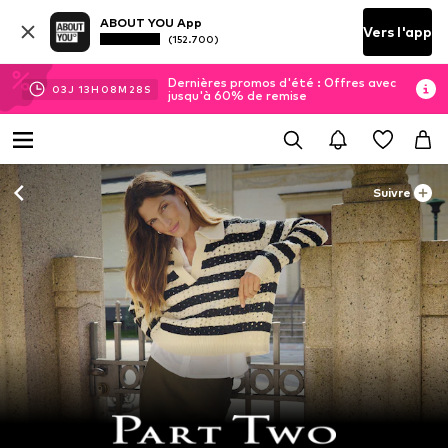
ABOUT YOU App
Vers l'app
(152.700)
Dernières promos d'été : Offres avec
03
J
13
H
08
M
26
S
jusqu'à 60% de remise
Suivre