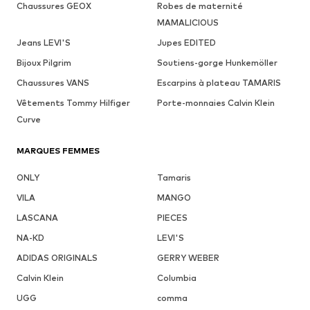
Chaussures GEOX
Robes de maternité
MAMALICIOUS
Jeans LEVI'S
Jupes EDITED
Bijoux Pilgrim
Soutiens-gorge Hunkemöller
Chaussures VANS
Escarpins à plateau TAMARIS
Vêtements Tommy Hilfiger
Porte-monnaies Calvin Klein
Curve
MARQUES FEMMES
ONLY
Tamaris
VILA
MANGO
LASCANA
PIECES
NA-KD
LEVI'S
ADIDAS ORIGINALS
GERRY WEBER
Calvin Klein
Columbia
UGG
comma