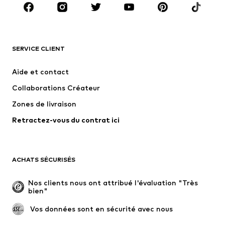
Accessoires
Premium
VÊTEMENTS
SERVICE CLIENT
Nouveautés
Tendance
Robes
Jeans
Aide et contact
T-shirts et tops
Pantalons
Collaborations Créateur
Vestes
Pulls et mailles
Zones de livraison
Lingerie
Blouses et tuniques
Retractez-vous du contrat ici
Manteaux
Jupes
Maillots de bain
Sweats
Blazers
Combinaisons et salopettes
ACHATS SÉCURISÉS
Grandes tailles
Maternité
Occasions spéciales
Exclusif
Nos clients nous ont attribué l'évaluation "Très 
bien"
Remise à neuf
 Vos données sont en sécurité avec nous
CHAUSSURES