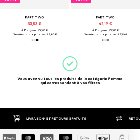
PART TWO
PART TWO
33,53 €
42,19 €
À l'origine : 79,90 €
À l'origine : 79,90 €
Dernier prix le plus bas :
27,45 €
Dernier prix le plus bas :
27,96 €
Vous avez vu tous les produits de la catégorie Femme
qui correspondent à vos filtres
RETOUR SOUS 30 JOURS
LARGE SÉ