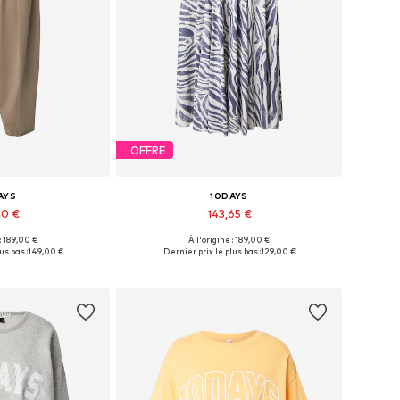
OFFRE
AYS
10DAYS
10 €
143,65 €
 : 189,00 €
À l'origine : 189,00 €
 34, 36, 38, 40, 42
Tailles disponibles: 34, 36, 38, 40
us bas :
149,00 €
Dernier prix le plus bas :
129,00 €
au panier
Ajouter au panier