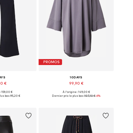
PROMOS
AYS
10DAYS
20 €
99,90 €
 : 159,00 €
À l'origine : 149,00 €
 34, 36, 38, 40, 42
Tailles disponibles: 34, 36, 38, 40
lus bas :
95,20 €
Dernier prix le plus bas :
107,10 €
-6%
au panier
Ajouter au panier