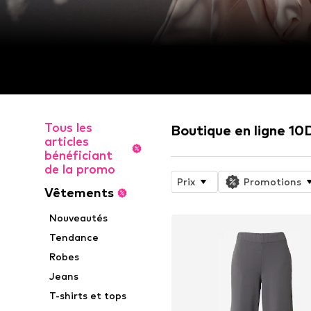
Tous les
Boutique en ligne 10
articles
bénéficiant
de la promo
Prix
Promotions
Vêtements
Nouveautés
Tendance
Robes
Jeans
T-shirts et tops