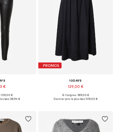
PROMOS
AYS
10DAYS
43 €
129,00 €
 : 109,00 €
À l'origine : 189,00 €
bles: XS, S, M
Tailles disponibles: 36, 38
lus bas :
38,94 €
Dernier prix le plus bas :
109,00 €
au panier
Ajouter au panier