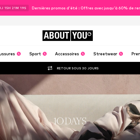
Dernières promos d'été : Offres avec jusqu'à 60% de re
3
J
15
H
21
M
18
S
ABOUT
YOU
ussures
Sport
Accessoires
Streetwear
Pre
RETOUR SOUS 30 JOURS