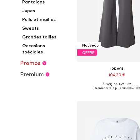
Pantalons
Jupes
Pulls et mailles
Sweats
Grandes tailles
Nouveau
Occasions
spéciales
OFFRE
Promos
10DAYS
Premium
104,30 €
À l'origine : 149,00 €
Tailles disponibles: 34, 36, 38, 4
Dernier prix le plus bas :
104,30 
Ajouter au panier