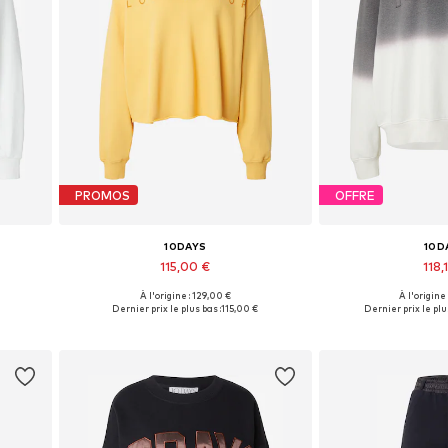
PROMOS
OFFRE
10DAYS
10D
115,00 €
118,
À l'origine : 129,00 €
À l'origine
 XL
Tailles disponibles: XS, S, M, L, XL
Tailles disponible
Dernier prix le plus bas :
115,00 €
Dernier prix le plus
Ajouter au panier
Ajouter 