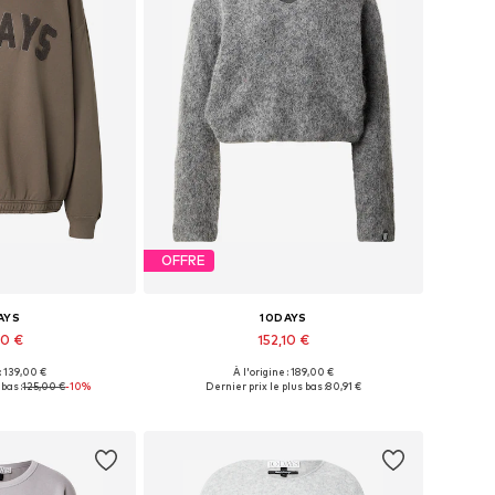
OFFRE
AYS
10DAYS
50 €
152,10 €
 : 139,00 €
À l'origine : 189,00 €
s: XS, S, M, L, XL
Tailles disponibles: M, L
bas :
125,00 €
-10%
Dernier prix le plus bas :
80,91 €
au panier
Ajouter au panier