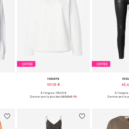
OFFRE
OFFRE
10DAYS
10D
101,15 €
45,
À l'origine : 119,00 €
À l'origine
 XL
Tailles disponibles: XS, S, M, L, XL
Tailles disponi
€
Dernier prix le plus bas :
107,10 €
-5%
Dernier prix le p
Ajouter au panier
Ajouter 