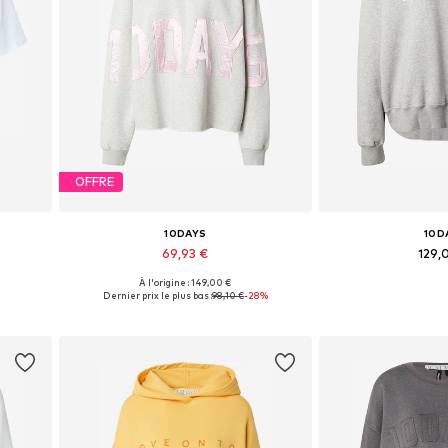
OFFRE
10DAYS
10D
69,93 €
129,
À l'origine : 149,00 €
L
Tailles disponibles: XS, S, M
Tailles disponibl
Dernier prix le plus bas :
98,10 €
-28%
Ajouter au panier
Ajouter 