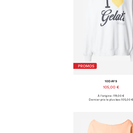
PROMOS
10DAYS
105,00 €
À l'origine : 119,00 €
Tailles disponibles: XS, S, M, L,
Dernier prix le plus bas :
105,00 
Ajouter au panier