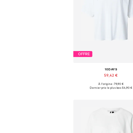
OFFRE
10DAYS
59,42 €
À l'origine : 79,90 €
Tailles disponibles: S, M, L, X
Dernier prix le plus bas :
54,90 €
Ajouter au panier