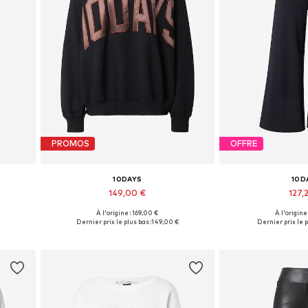
PROMOS
OFFRE
10DAYS
10D
149,00 €
127,
À l'origine : 169,00 €
À l'origine
2-33
Tailles disponibles: XS, S, M, L, XL
Tailles disponibles:
Dernier prix le plus bas :
149,00 €
Dernier prix le p
Ajouter au panier
Ajouter 