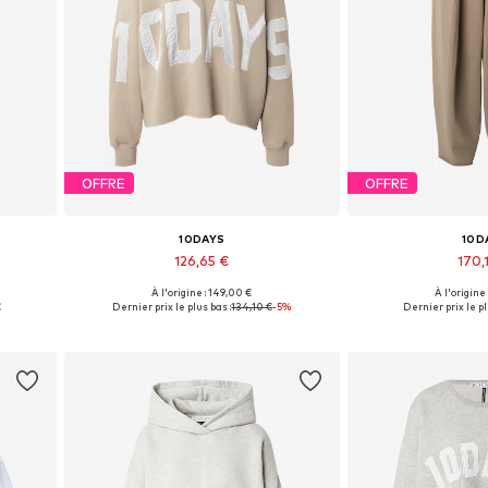
OFFRE
OFFRE
10DAYS
10D
126,65 €
170,
À l'origine : 149,00 €
À l'origine
0, 42
Tailles disponibles: XS, S, M, L, XL
Tailles disponibles:
€
Dernier prix le plus bas :
134,10 €
-5%
Dernier prix le pl
Ajouter au panier
Ajouter 