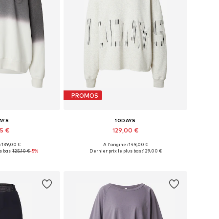
PROMOS
AYS
10DAYS
15 €
129,00 €
 : 139,00 €
À l'origine : 149,00 €
s: XS, S, M, L, XL
Tailles disponibles: XS, S, M, L, XL
 bas :
125,10 €
-5%
Dernier prix le plus bas :
129,00 €
au panier
Ajouter au panier