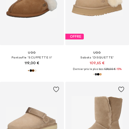
OFFRE
UGG
UGG
Pantoufle 'SCUFFETTE II'
Sabots 'DISQUETTE'
119,00 €
109,65 €
Dernier prix le plus bas :
129,00 €
-15%