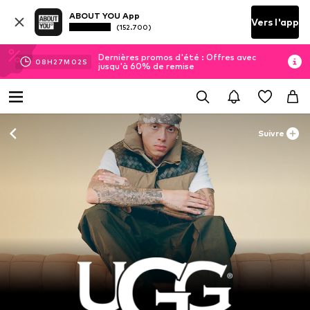
ABOUT YOU App
Vers l'app
(152.700)
Dernières promos d'été : Offres avec
08
H
26
M
59
S
jusqu'à 60% de remise
Suivre