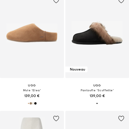
Nouveau
UGG
UGG
Mule 'Elea'
Pantoufle 'Scuffette'
139,00 €
139,00 €