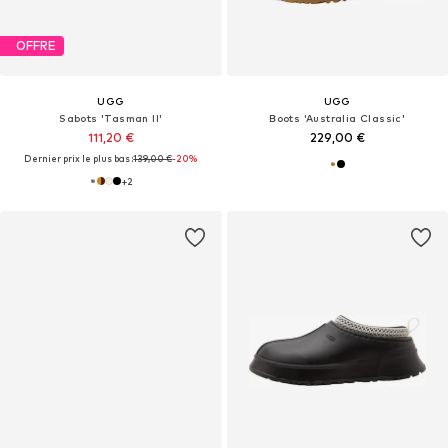
OFFRE
UGG
UGG
Sabots 'Tasman II'
Boots 'Australia Classic'
111,20 €
229,00 €
Dernier prix le plus bas :
139,00 €
-20%
+
2