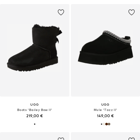
UGG
UGG
Boots 'Bailey Bow II'
Mule 'Tazz II'
219,00 €
149,00 €