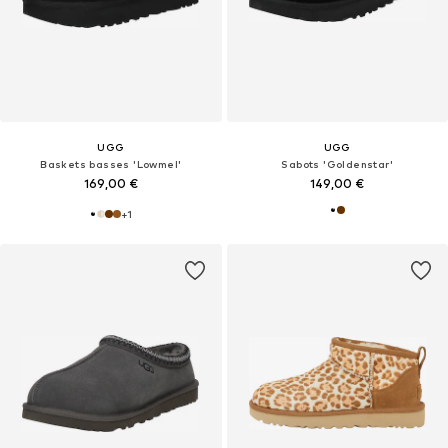
UGG
UGG
Baskets basses 'Lowmel'
Sabots 'Goldenstar'
169,00 €
149,00 €
+
1