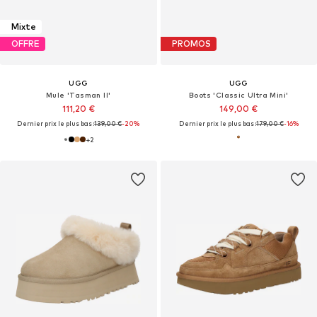
Mixte
OFFRE
PROMOS
UGG
UGG
Mule 'Tasman II'
Boots 'Classic Ultra Mini'
111,20 €
149,00 €
Dernier prix le plus bas :
139,00 €
-20%
Dernier prix le plus bas :
179,00 €
-16%
+
2