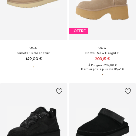
OFFRE
UGG
UGG
Sabots 'Goldenstar'
Boots 'New Heights'
149,00 €
203,15 €
À l'origine : 239,00 €
Dernier prix le plus bas :
85,41 €