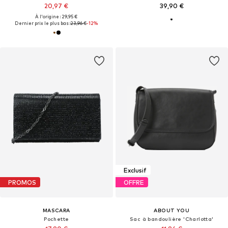
20,97 €
39,90 €
À l'origine : 29,95 €
Dernier prix le plus bas :
23,96 €
-12%
Exclusif
PROMOS
OFFRE
MASCARA
ABOUT YOU
Pochette
Sac à bandoulière 'Charlotta'