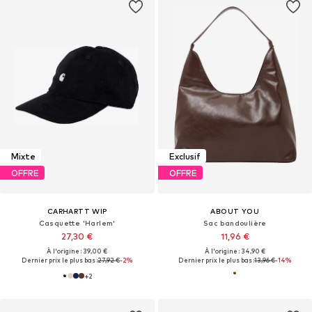
Mixte
Exclusif
OFFRE
OFFRE
CARHARTT WIP
ABOUT YOU
Casquette 'Harlem'
Sac bandoulière
27,30 €
11,96 €
À l'origine : 39,00 €
À l'origine : 34,90 €
Dernier prix le plus bas :
27,92 €
-2%
Dernier prix le plus bas :
13,96 €
-14%
+
2