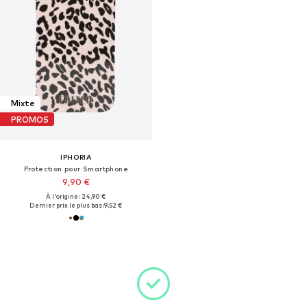
Mixte
PROMOS
IPHORIA
Protection pour Smartphone
9,90 €
À l'origine : 24,90 €
Dernier prix le plus bas :
9,52 €