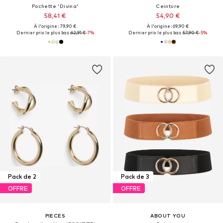
Pochette 'Divina'
Ceinture
58,41 €
54,90 €
À l'origine : 79,90 €
À l'origine : 69,90 €
Dernier prix le plus bas :
62,91 €
-7%
Dernier prix le plus bas :
57,90 €
-5%
Pack de 2
Pack de 3
OFFRE
OFFRE
PIECES
ABOUT YOU