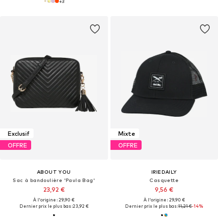
+
3
Exclusif
Mixte
OFFRE
OFFRE
ABOUT YOU
IRIEDAILY
Sac à bandoulière 'Paula Bag'
Casquette
23,92 €
9,56 €
À l'origine : 29,90 €
À l'origine : 29,90 €
Dernier prix le plus bas :
23,92 €
Dernier prix le plus bas :
11,21 €
-14%