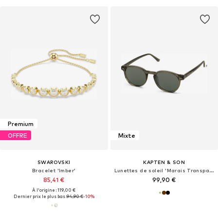
Premium
OFFRE
Mixte
SWAROVSKI
KAPTEN & SON
Bracelet 'Imber'
Lunettes de soleil 'Marais Transparent Olive Green'
85,41 €
99,90 €
À l'origine : 119,00 €
Dernier prix le plus bas :
94,90 €
-10%