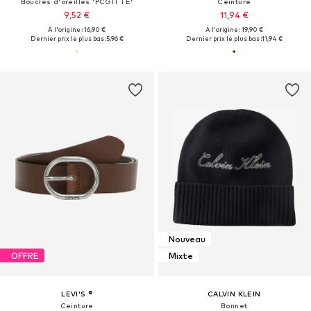
Boucles d'oreilles 'PCGITTE'
Ceinture
9,52 €
11,94 €
À l'origine : 16,90 €
À l'origine : 19,90 €
Dernier prix le plus bas :
5,96 €
Dernier prix le plus bas :
11,94 €
Nouveau
OFFRE
Mixte
LEVI'S ®
CALVIN KLEIN
Ceinture
Bonnet