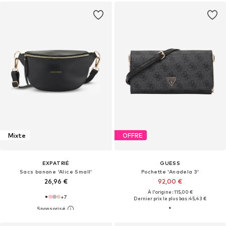
Mixte
OFFRE
EXPATRIÉ
GUESS
Sacs banane 'Alice Small'
Pochette 'Anadela 3'
26,96 €
92,00 €
À l'origine : 115,00 €
+
7
Dernier prix le plus bas :
45,43 €