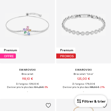
Premium
Premium
OFFRE
PROMOS
SWAROVSKI
SWAROVSKI
Bracelet
Bracelet 'Una'
98,10 €
125,00 €
À l'origine : 139,00 €
À l'origine : 179,00 €
Dernier prix le plus bas :
104,25 €
-5%
Dernier prix le plus bas :
159,00 €
-21%
Filtrer & trier