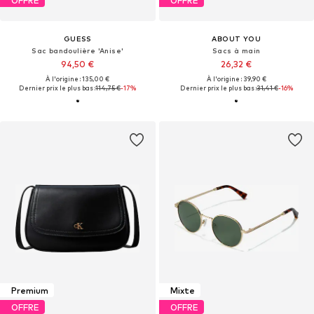
OFFRE
OFFRE
GUESS
ABOUT YOU
Sac bandoulière 'Anise'
Sacs à main
94,50 €
26,32 €
À l'origine : 135,00 €
À l'origine : 39,90 €
Dernier prix le plus bas :
114,75 €
-17%
Dernier prix le plus bas :
31,41 €
-16%
Premium
Mixte
OFFRE
OFFRE