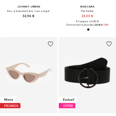
JOHNNY URBAN
MASCARA
Sac à bandoulière 'Lou Large'
Pochette
53,96 €
23,03 €
À l'origine : 44,90 €
Dernier prix le plus bas :
26,18 €
-12%
Mixte
Exclusif
PROMOS
OFFRE