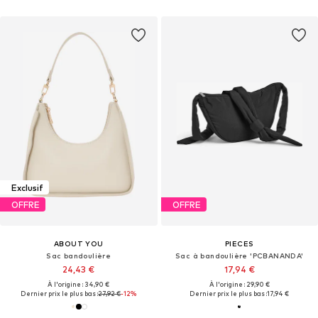
Exclusif
OFFRE
OFFRE
ABOUT YOU
PIECES
Sac bandoulière
Sac à bandoulière 'PCBANANDA'
24,43 €
17,94 €
À l'origine : 34,90 €
À l'origine : 29,90 €
Dernier prix le plus bas :
27,92 €
-12%
Dernier prix le plus bas :
17,94 €