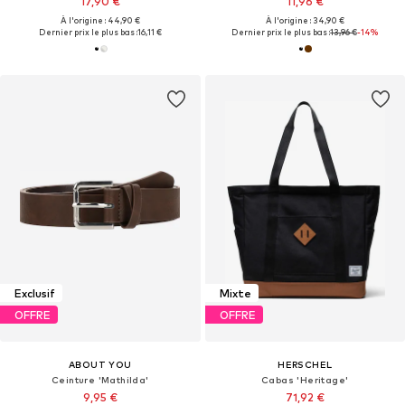
17,90 €
11,96 €
À l'origine : 44,90 €
À l'origine : 34,90 €
Dernier prix le plus bas :
16,11 €
Dernier prix le plus bas :
13,96 €
-14%
Exclusif
Mixte
OFFRE
OFFRE
ABOUT YOU
HERSCHEL
Ceinture 'Mathilda'
Cabas 'Heritage'
9,95 €
71,92 €