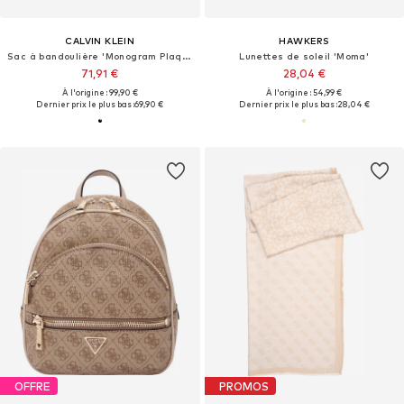
CALVIN KLEIN
HAWKERS
Sac à bandoulière 'Monogram Plaque Flap Camera'
Lunettes de soleil 'Moma'
71,91 €
28,04 €
À l'origine : 99,90 €
À l'origine : 54,99 €
Dernier prix le plus bas :
69,90 €
Dernier prix le plus bas :
28,04 €
OFFRE
PROMOS