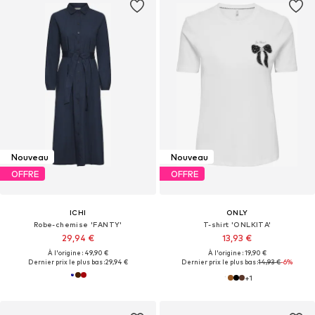
Nouveau
Nouveau
OFFRE
OFFRE
ICHI
ONLY
Robe-chemise 'FANTY'
T-shirt 'ONLKITA'
29,94 €
13,93 €
À l'origine : 49,90 €
À l'origine : 19,90 €
Dernier prix le plus bas :
29,94 €
Dernier prix le plus bas :
14,93 €
-6%
+
1