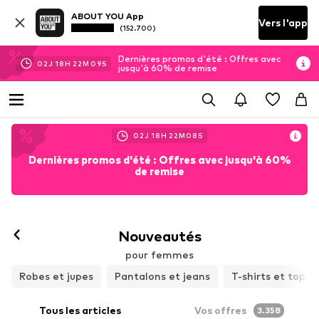
ABOUT YOU App
Vers l'app
(152.700)
Dernières promos d'été : Offres avec
02
J
18
H
22
M
07
S
jusqu'à 60% de remise
02
J
18
H
22
M
07
S
Dernières promos d'été : Offres avec jusqu'à 60%
de remise
Nouveautés
pour femmes
Robes et jupes
Pantalons et jeans
T-shirts et tops
Tous les articles
Vos offres
3.358