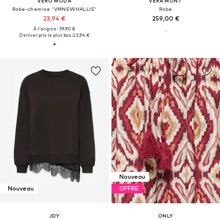
VERO MODA
VERA MONT
Robe-chemise 'VMNEWHALLIE'
Robe
23,94 €
259,00 €
À l'origine : 39,90 €
Dernier prix le plus bas :
23,94 €
Nouveau
Nouveau
OFFRE
JDY
ONLY