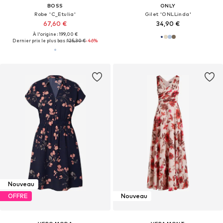
BOSS
ONLY
Robe 'C_Etulia'
Gilet 'ONLLinda'
67,60 €
34,90 €
À l'origine : 199,00 €
Dernier prix le plus bas :
125,30 €
-46%
Nouveau
OFFRE
Nouveau