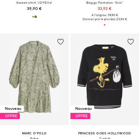
Sweat-shirt 'JDYElla'
Baggy Pantalon 'Gini'
39,90 €
33,92 €
À l'origine : 39,90 €
Dernier prix le plus bas :
23,94 €
Nouveau
Nouveau
OFFRE
OFFRE
MARC O'POLO
PRINCESS GOES HOLLYWOOD
Robe
T-shirt