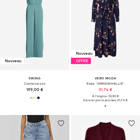
Nouveau
Nouveau
OFFRE
SWING
VERO MODA
Combinaison
Robe 'VMNEWHALLIE'
199,00 €
31,74 €
À l'origine : 52,90 €
Dernier prix le plus bas :
31,74 €