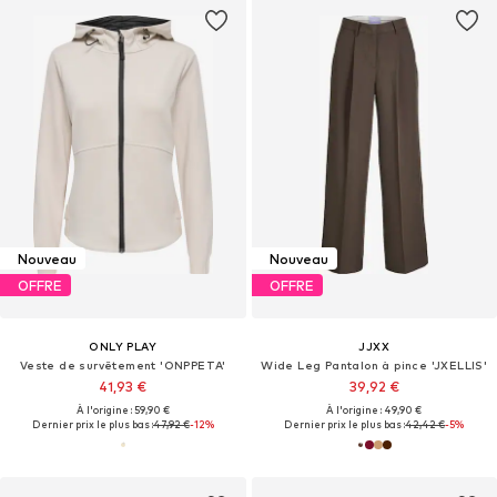
Nouveau
Nouveau
OFFRE
OFFRE
ONLY PLAY
JJXX
Veste de survêtement 'ONPPETA'
Wide Leg Pantalon à pince 'JXELLIS'
41,93 €
39,92 €
À l'origine : 59,90 €
À l'origine : 49,90 €
Dernier prix le plus bas :
47,92 €
-12%
Dernier prix le plus bas :
42,42 €
-5%