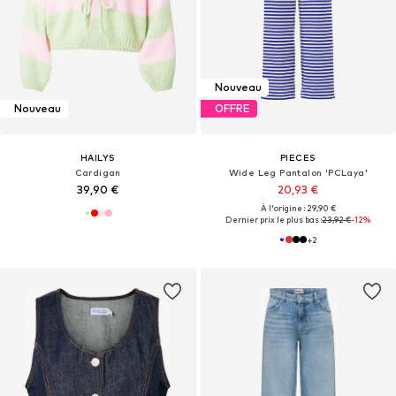
Nouveau
Nouveau
OFFRE
HAILYS
PIECES
Cardigan
Wide Leg Pantalon 'PCLaya'
39,90 €
20,93 €
À l'origine : 29,90 €
Dernier prix le plus bas :
23,92 €
-12%
+
2