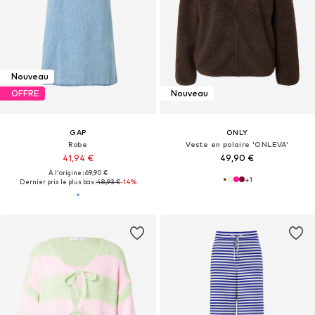
Nouveau
OFFRE
Nouveau
GAP
ONLY
Robe
Veste en polaire 'ONLEVA'
41,94 €
49,90 €
À l'origine : 69,90 €
+
1
Dernier prix le plus bas :
48,93 €
-14%