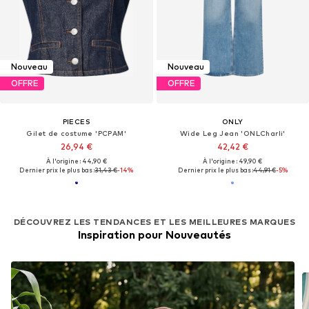
Nouveau
Nouveau
OFFRE
OFFRE
PIECES
ONLY
Gilet de costume 'PCPAM'
Wide Leg Jean 'ONLCharli'
26,94 €
42,42 €
À l'origine : 44,90 €
À l'origine : 49,90 €
Dernier prix le plus bas :
31,43 €
-14%
Dernier prix le plus bas :
44,91 €
-5%
DÉCOUVREZ LES TENDANCES ET LES MEILLEURES MARQUES
Inspiration pour Nouveautés