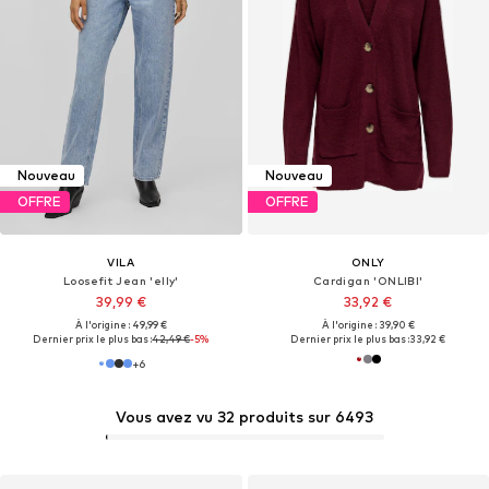
Nouveau
Nouveau
OFFRE
OFFRE
VILA
ONLY
Loosefit Jean 'elly'
Cardigan 'ONLIBI'
39,99 €
33,92 €
À l'origine : 49,99 €
À l'origine : 39,90 €
Dernier prix le plus bas :
42,49 €
-5%
Dernier prix le plus bas :
33,92 €
+
6
Vous avez vu 32 produits sur 6493