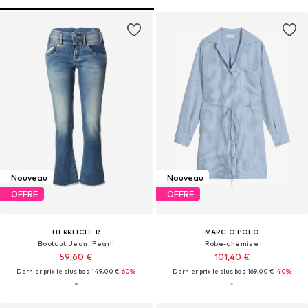
Nouveau
Nouveau
OFFRE
OFFRE
HERRLICHER
MARC O'POLO
Bootcut Jean 'Pearl'
Robe-chemise
59,60 €
101,40 €
Dernier prix le plus bas :
149,00 €
-60%
Dernier prix le plus bas :
169,00 €
-40%