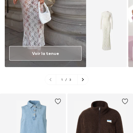
Voir la tenue
1
/
3