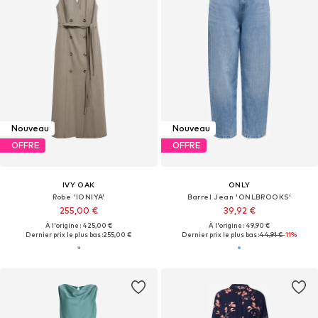
Nouveau
Nouveau
OFFRE
OFFRE
IVY OAK
ONLY
Robe 'IONIYA'
Barrel Jean 'ONLBROOKS'
255,00 €
39,92 €
À l'origine : 425,00 €
À l'origine : 49,90 €
Dernier prix le plus bas :
255,00 €
Dernier prix le plus bas :
44,91 €
-11%