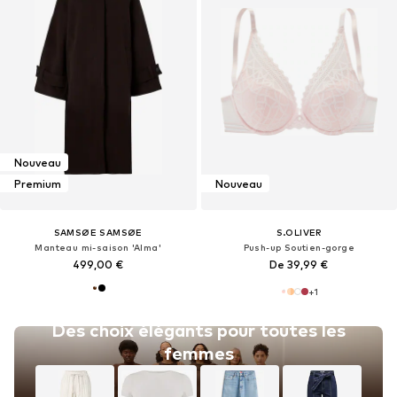
Nouveau
Premium
Nouveau
SAMSØE SAMSØE
S.OLIVER
Manteau mi-saison 'Alma'
Push-up Soutien-gorge
499,00 €
De 39,99 €
+
1
Des choix élégants pour toutes les
femmes