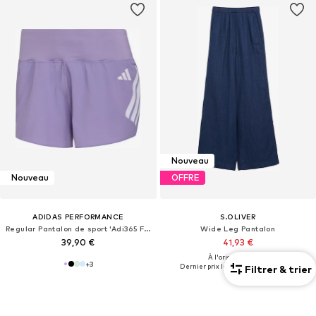
Nouveau
Nouveau
OFFRE
ADIDAS PERFORMANCE
S.OLIVER
Regular Pantalon de sport 'Adi365 Formotion'
Wide Leg Pantalon
39,90 €
41,93 €
À l'origine : 59,90 €
+
3
Dernier prix le plus bas :
47,92 €
-12%
Filtrer & trier