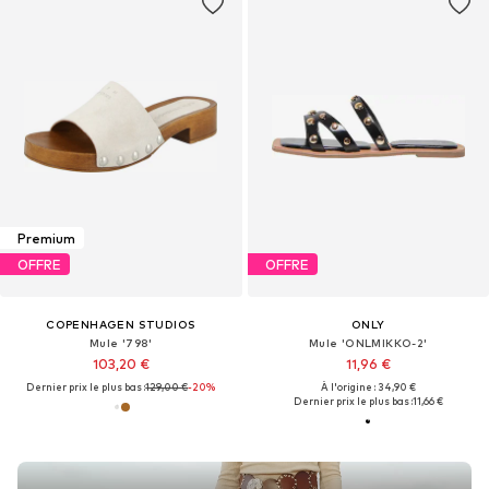
Premium
OFFRE
OFFRE
COPENHAGEN STUDIOS
ONLY
Mule '798'
Mule 'ONLMIKKO-2'
103,20 €
11,96 €
Dernier prix le plus bas :
129,00 €
-20%
À l'origine : 34,90 €
Dernier prix le plus bas :
11,66 €