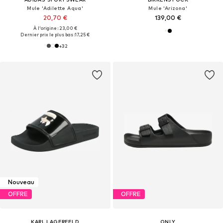
Mule 'Adilette Aqua'
Mule 'Arizona'
20,70 €
139,00 €
À l'origine : 23,00 €
Dernier prix le plus bas :
17,25 €
+
32
Nouveau
OFFRE
OFFRE
KARL LAGERFELD
ONLY