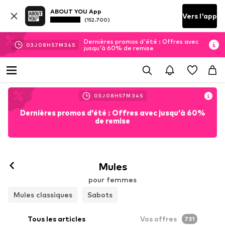
ABOUT YOU App
Vers l'app
(152.700)
Dernières promos d'été : Offres avec
03
J
08
H
57
M
33
S
jusqu'à 60% de remise
03
J
08
H
57
M
33
S
Dernières promos d'été : Offres avec jusqu'à 60%
de remise
Mules
pour femmes
Mules classiques
Sabots
Tous les articles
Vos offres
731