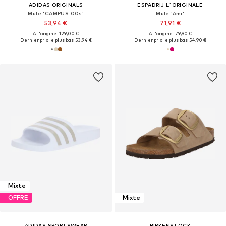
ADIDAS ORIGINALS
ESPADRIJ L´ORIGINALE
Mule 'CAMPUS 00s'
Mule 'Ami'
53,94 €
71,91 €
À l'origine : 129,00 €
À l'origine : 79,90 €
Dernier prix le plus bas :
53,94 €
Dernier prix le plus bas :
54,90 €
Mixte
OFFRE
Mixte
ADIDAS SPORTSWEAR
BIRKENSTOCK