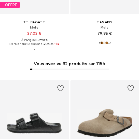
OFFRE
TT. BAGATT
TAMARIS
Mule
Mule
37,03 €
79,95 €
À l'origine : 59,90 €
+
1
Dernier prix le plus bas :
41,93 €
-11%
Vous avez vu 32 produits sur 1156