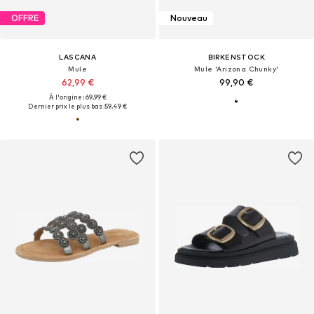
OFFRE
Nouveau
LASCANA
BIRKENSTOCK
Mule
Mule 'Arizona Chunky'
62,99 €
99,90 €
À l'origine : 69,99 €
Dernier prix le plus bas :
59,49 €