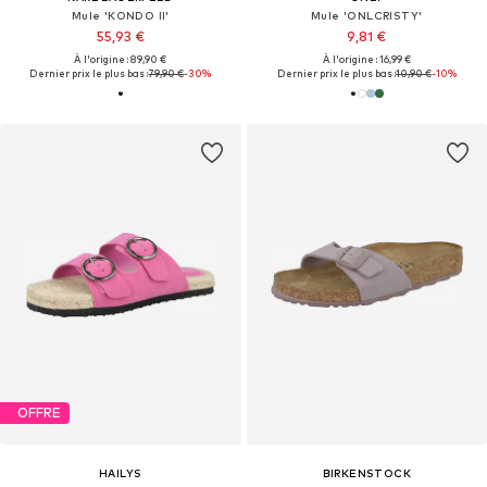
Mule 'KONDO II'
Mule 'ONLCRISTY'
55,93 €
9,81 €
À l'origine : 89,90 €
À l'origine : 16,99 €
Dernier prix le plus bas :
79,90 €
-30%
Dernier prix le plus bas :
10,90 €
-10%
OFFRE
HAILYS
BIRKENSTOCK