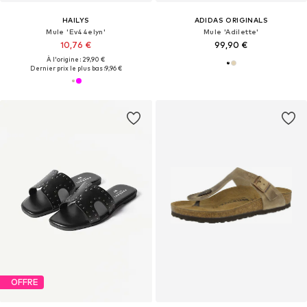
HAILYS
ADIDAS ORIGINALS
Mule 'Ev44elyn'
Mule 'Adilette'
10,76 €
99,90 €
À l'origine : 29,90 €
Dernier prix le plus bas :
9,96 €
OFFRE