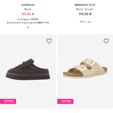
KOROSHI
BIRKENSTOCK
Mule
Mule 'Gizeh'
30,00 €
119,00 €
À l'origine : 59,99 €
+
4
Dernier prix le plus bas :
44,99 €
-33%
OFFRE
OFFRE