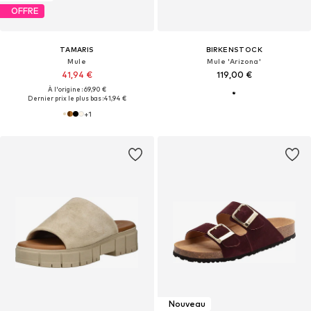
OFFRE
TAMARIS
BIRKENSTOCK
Mule
Mule 'Arizona'
41,94 €
119,00 €
À l'origine : 69,90 €
Dernier prix le plus bas :
41,94 €
+
1
Nouveau