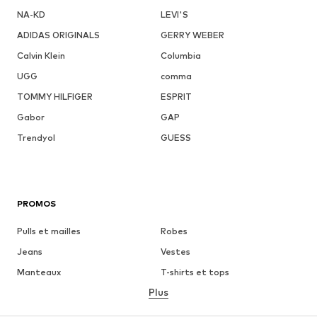
NA-KD
LEVI'S
ADIDAS ORIGINALS
GERRY WEBER
Calvin Klein
Columbia
UGG
comma
TOMMY HILFIGER
ESPRIT
Gabor
GAP
Trendyol
GUESS
PROMOS
Pulls et mailles
Robes
Jeans
Vestes
Manteaux
T-shirts et tops
Plus
Pantalons
Lingerie
Jupes
Blouses et tuniques