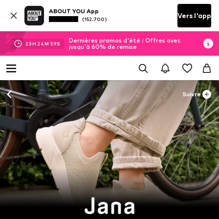
ABOUT YOU App
Vers l'app
(152.700)
Dernières promos d'été : Offres avec
23
H
24
M
58
S
jusqu'à 60% de remise
Suivre