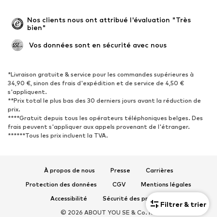
Grandes tailles
Maternité
Occasions spéciales
Exclusif
Nos clients nous ont attribué l'évaluation "Très 
bien"
Remise à neuf
 Vos données sont en sécurité avec nous
CHAUSSURES
Nouveautés
Tendance
*Livraison gratuite & service pour les commandes supérieures à
34,90 €, sinon des frais d'expédition et de service de 4,50 €
Baskets
Bottines
s'appliquent.
**Prix total le plus bas des 30 derniers jours avant la réduction de
Escarpins et talons hauts
Bottes
prix.
Sandales
Chaussures basses
****Gratuit depuis tous les opérateurs téléphoniques belges. Des
frais peuvent s'appliquer aux appels provenant de l'étranger.
Chaussures de sport
Ballerines
******Tous les prix incluent la TVA.
Mules
Chaussons
Chaussures aquatiques
Exclusif
À propos de nous
Presse
Carrières
SPORT
Protection des données
CGV
Mentions légales
Vêtements de sport
Disciplines sportives
Accessibilité
Sécurité des produits
Filtrer & trier
Chaussures de sport
Sacs à dos et sacs de sport
© 2026 ABOUT YOU SE & Co. KG