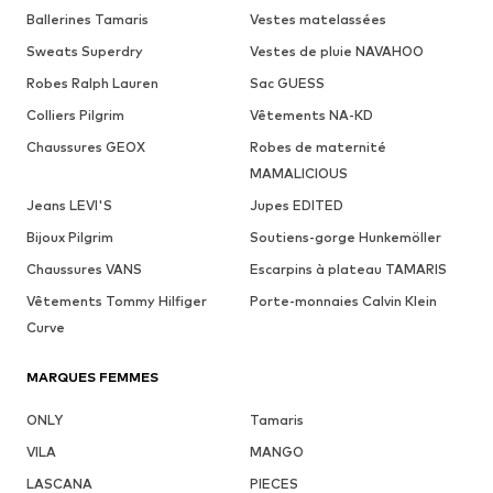
Ballerines Tamaris
Vestes matelassées
Sweats Superdry
Vestes de pluie NAVAHOO
Robes Ralph Lauren
Sac GUESS
Colliers Pilgrim
Vêtements NA-KD
Chaussures GEOX
Robes de maternité
MAMALICIOUS
Jeans LEVI'S
Jupes EDITED
Bijoux Pilgrim
Soutiens-gorge Hunkemöller
Chaussures VANS
Escarpins à plateau TAMARIS
Vêtements Tommy Hilfiger
Porte-monnaies Calvin Klein
Curve
MARQUES FEMMES
ONLY
Tamaris
VILA
MANGO
LASCANA
PIECES