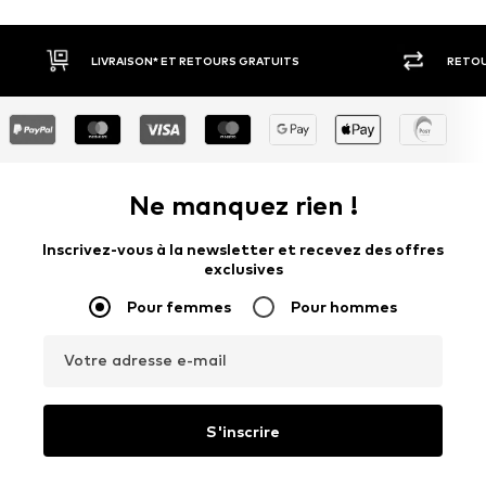
RETOUR SOUS 30 JOURS
LARGE SÉ
Ne manquez rien !
Inscrivez-vous à la newsletter et recevez des offres
exclusives
Pour femmes
Pour hommes
Votre adresse e-mail
S'inscrire