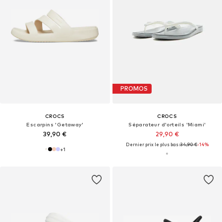
PROMOS
CROCS
CROCS
Escarpins 'Getaway'
Séparateur d'orteils 'Miami'
39,90 €
29,90 €
Dernier prix le plus bas :
34,90 €
-14%
+
1