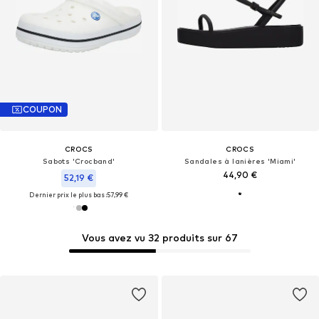
COUPON
CROCS
CROCS
Sabots 'Crocband'
Sandales à lanières 'Miami'
44,90 €
52,19 €
Dernier prix le plus bas :
57,99 €
Vous avez vu 32 produits sur 67