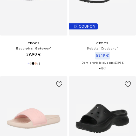
COUPON
CROCS
CROCS
Escarpins 'Getaway'
Sabots 'Crocband'
39,90 €
52,19 €
Dernier prix le plus bas :
57,99 €
+
1