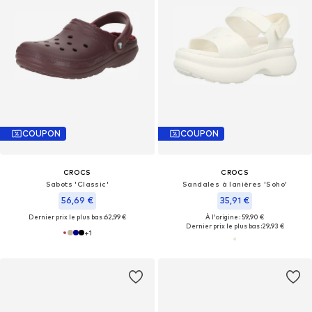
COUPON
COUPON
CROCS
CROCS
Sabots 'Classic'
Sandales à lanières 'Soho'
56,69 €
35,91 €
Dernier prix le plus bas :
62,99 €
À l'origine : 59,90 €
Dernier prix le plus bas :
29,93 €
+
1