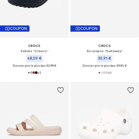
COUPON
COUPON
CROCS
CROCS
Sabots 'Classic'
Escarpins 'Getaway'
48,59 €
35,91 €
Dernier prix le plus bas :
53,99 €
Dernier prix le plus bas :
39,90 €
+
1
+
1