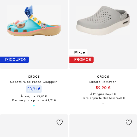
Mixte
COUPON
PROMOS
CROCS
CROCS
Sabots 'One Piece Chopper'
Sabots 'InMotion'
59,90 €
53,91 €
À l'origine : 69,90 €
À l'origine : 79,90 €
Dernier prix le plus bas :
39,90 €
Dernier prix le plus bas :
44,93 €