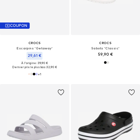
COUPON
CROCS
CROCS
Escarpins 'Getaway'
Sabots 'Classic'
59,90 €
29,61 €
À l'origine : 39,90 €
Dernier prix le plus bas :
32,90 €
+
1