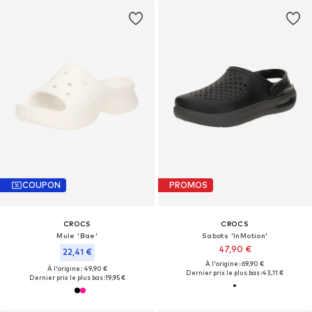
COUPON
PROMOS
CROCS
CROCS
Mule 'Bae'
Sabots 'InMotion'
47,90 €
22,41 €
À l'origine : 69,90 €
À l'origine : 49,90 €
Dernier prix le plus bas :
43,11 €
Dernier prix le plus bas :
19,95 €