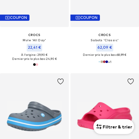
COUPON
COUPON
CROCS
CROCS
Mule 'All Day'
Sabots 'Classic'
22,41 €
62,09 €
À l'origine : 29,90 €
Dernier prix le plus bas :
68,99 €
Dernier prix le plus bas :
24,90 €
+
1
Filtrer & trier