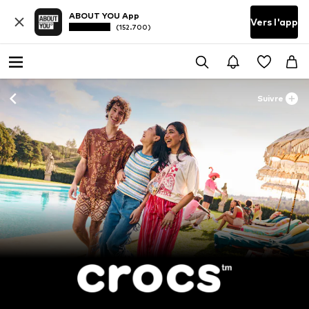
ABOUT YOU App
Vers l'app
(152.700)
Suivre