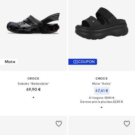
Mixte
COUPON
CROCS
CROCS
Sabots 'Batmobile'
Mule 'Soho'
69,90 €
47,61 €
À l'origine : 59,90 €
Dernier prix le plus bas :
52,90 €