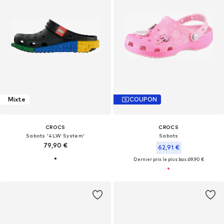
Mixte
COUPON
CROCS
CROCS
Sabots '4LW System'
Sabots
79,90 €
62,91 €
Dernier prix le plus bas :
69,90 €