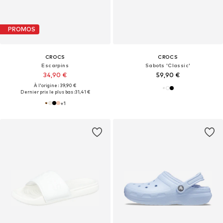
PROMOS
CROCS
CROCS
Escarpins
Sabots 'Classic'
34,90 €
59,90 €
À l'origine : 39,90 €
Dernier prix le plus bas :
31,41 €
+
1