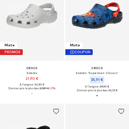
Mixte
Mixte
PROMOS
COUPON
CROCS
CROCS
Sabots
Sabots 'Superman Classic'
21,90 €
35,91 €
À l'origine : 54,90 €
À l'origine : 69,90 €
Dernier prix le plus bas :
27,97 €
-21%
Dernier prix le plus bas :
26,35 €