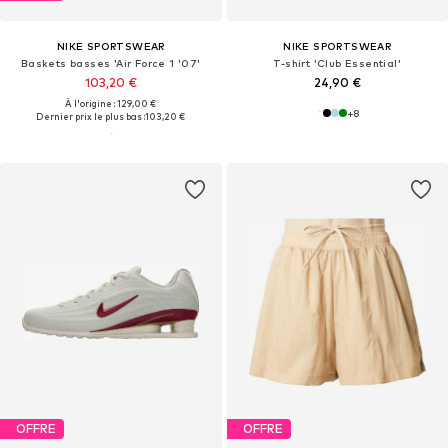
NIKE SPORTSWEAR
NIKE SPORTSWEAR
Baskets basses 'Air Force 1 '07'
T-shirt 'Club Essential'
103,20 €
24,90 €
À l'origine : 129,00 €
+
8
Dernier prix le plus bas :
103,20 €
OFFRE
OFFRE