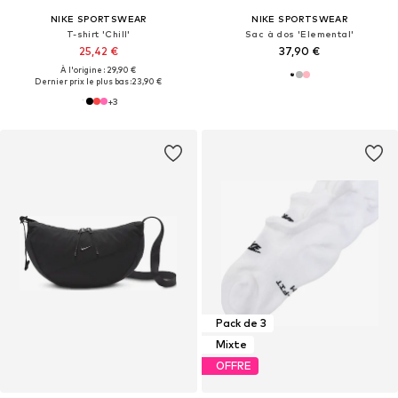
NIKE SPORTSWEAR
NIKE SPORTSWEAR
T-shirt 'Chill'
Sac à dos 'Elemental'
25,42 €
37,90 €
À l'origine : 29,90 €
Dernier prix le plus bas :
23,90 €
+
3
Pack de 3
Mixte
OFFRE