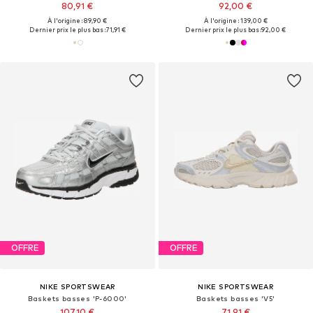
80,91 €
92,00 €
À l'origine : 89,90 €
À l'origine : 139,00 €
Dernier prix le plus bas :
71,91 €
Dernier prix le plus bas :
92,00 €
OFFRE
OFFRE
NIKE SPORTSWEAR
NIKE SPORTSWEAR
Baskets basses 'P-6000'
Baskets basses 'V5'
107,10 €
71,91 €