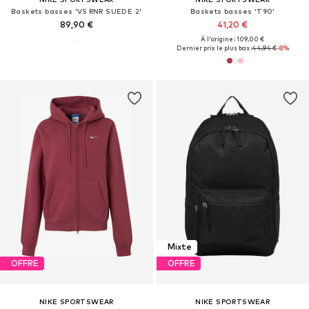
Baskets basses 'V5 RNR SUEDE 2'
Baskets basses 'T90'
89,90 €
41,20 €
À l'origine : 109,00 €
Dernier prix le plus bas :
44,94 €
-8%
Mixte
OFFRE
OFFRE
NIKE SPORTSWEAR
NIKE SPORTSWEAR