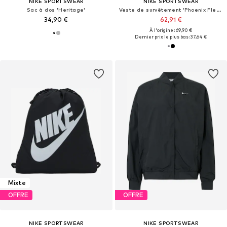
NIKE SPORTSWEAR
NIKE SPORTSWEAR
Sac à dos 'Heritage'
Veste de survêtement 'Phoenix Fleece'
34,90 €
62,91 €
À l'origine : 69,90 €
Dernier prix le plus bas :
37,64 €
Mixte
OFFRE
OFFRE
NIKE SPORTSWEAR
NIKE SPORTSWEAR