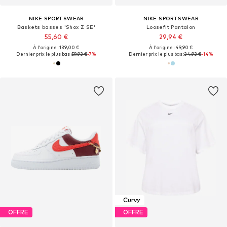
NIKE SPORTSWEAR
NIKE SPORTSWEAR
Baskets basses 'Shox Z SE'
Loosefit Pantalon
55,60 €
29,94 €
À l'origine : 139,00 €
À l'origine : 49,90 €
Dernier prix le plus bas :
59,93 €
-7%
Dernier prix le plus bas :
34,93 €
-14%
Curvy
OFFRE
OFFRE