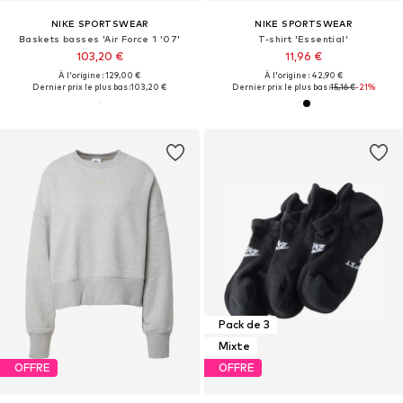
NIKE SPORTSWEAR
NIKE SPORTSWEAR
Baskets basses 'Air Force 1 '07'
T-shirt 'Essential'
103,20 €
11,96 €
À l'origine : 129,00 €
À l'origine : 42,90 €
Dernier prix le plus bas :
103,20 €
Dernier prix le plus bas :
15,16 €
-21%
Pack de 3
Mixte
OFFRE
OFFRE