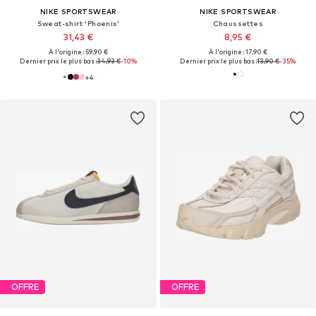
NIKE SPORTSWEAR
NIKE SPORTSWEAR
Sweat-shirt 'Phoenix'
Chaussettes
31,43 €
8,95 €
À l'origine : 59,90 €
À l'origine : 17,90 €
Dernier prix le plus bas :
34,93 €
-10%
Dernier prix le plus bas :
13,90 €
-35%
+
4
OFFRE
OFFRE