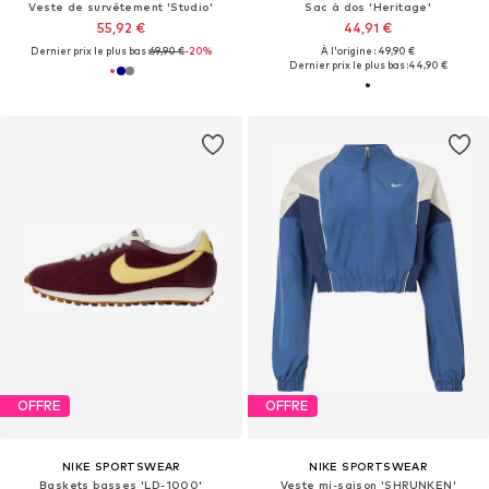
Veste de survêtement 'Studio'
Sac à dos 'Heritage'
55,92 €
44,91 €
Dernier prix le plus bas :
69,90 €
-20%
À l'origine : 49,90 €
Dernier prix le plus bas :
44,90 €
OFFRE
OFFRE
NIKE SPORTSWEAR
NIKE SPORTSWEAR
Baskets basses 'LD-1000'
Veste mi-saison 'SHRUNKEN'