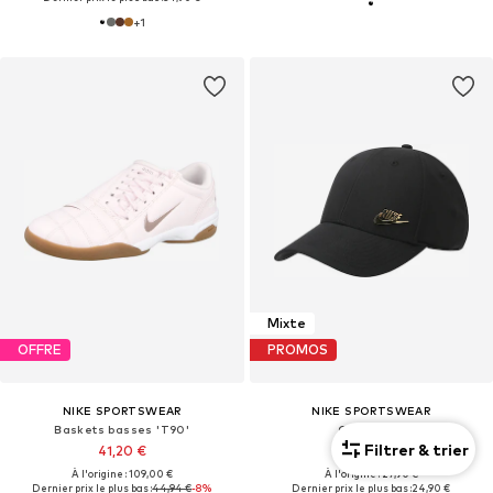
+
1
Mixte
OFFRE
PROMOS
NIKE SPORTSWEAR
NIKE SPORTSWEAR
Baskets basses 'T90'
Casquette
Filtrer & trier
41,20 €
24,90 €
À l'origine : 109,00 €
À l'origine : 27,90 €
Dernier prix le plus bas :
44,94 €
-8%
Dernier prix le plus bas :
24,90 €