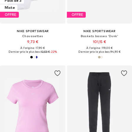
Pack de 3
Mixte
OFFRE
OFFRE
NIKE SPORTSWEAR
NIKE SPORTSWEAR
Chaussettes
Baskets basses 'Dunk'
9,73 €
101,15 €
À l'origine : 17,90 €
À l'origine : 119,00 €
Dernier prix le plus bas :
12,53 €
-22%
Dernier prix le plus bas :
94,90 €