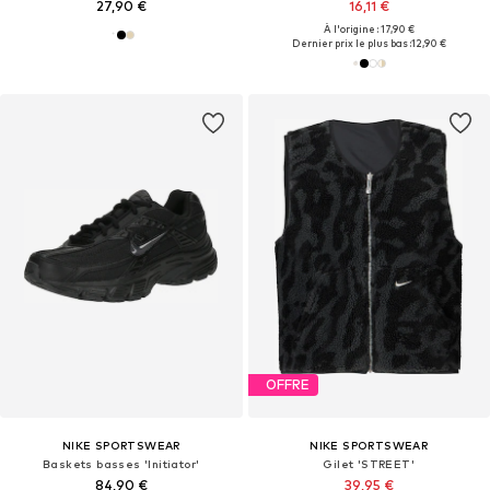
27,90 €
16,11 €
À l'origine : 17,90 €
Dernier prix le plus bas :
12,90 €
OFFRE
NIKE SPORTSWEAR
NIKE SPORTSWEAR
Baskets basses 'Initiator'
Gilet 'STREET'
84,90 €
39,95 €