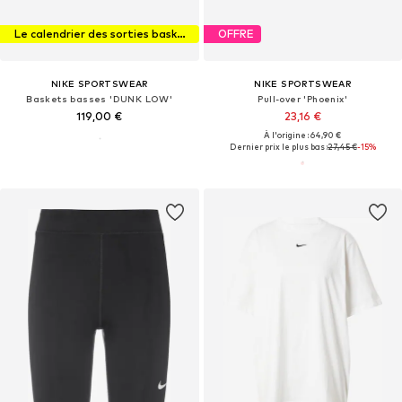
Le calendrier des sorties baskets
OFFRE
NIKE SPORTSWEAR
NIKE SPORTSWEAR
Baskets basses 'DUNK LOW'
Pull-over 'Phoenix'
119,00 €
23,16 €
À l'origine : 64,90 €
Dernier prix le plus bas :
27,45 €
-15%