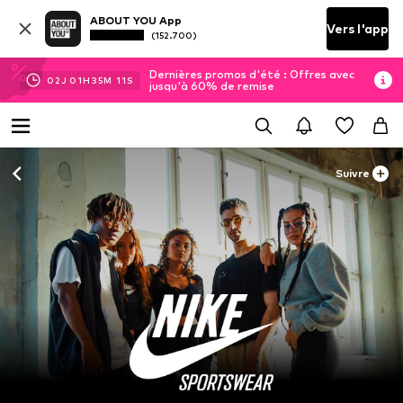
ABOUT YOU App
Vers l'app
(152.700)
Dernières promos d'été : Offres avec
02
J
01
H
35
M
10
S
jusqu'à 60% de remise
Suivre