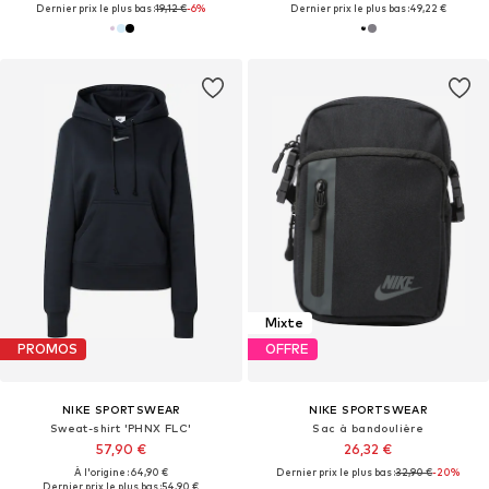
Dernier prix le plus bas :
19,12 €
-6%
Dernier prix le plus bas :
49,22 €
Mixte
PROMOS
OFFRE
NIKE SPORTSWEAR
NIKE SPORTSWEAR
Sweat-shirt 'PHNX FLC'
Sac à bandoulière
57,90 €
26,32 €
À l'origine : 64,90 €
Dernier prix le plus bas :
32,90 €
-20%
Dernier prix le plus bas :
54,90 €