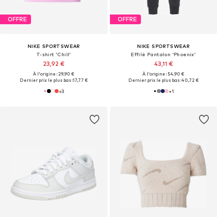
OFFRE
OFFRE
NIKE SPORTSWEAR
NIKE SPORTSWEAR
T-shirt 'Chill'
Effilé Pantalon 'Phoenix'
23,92 €
43,11 €
À l'origine : 29,90 €
À l'origine : 54,90 €
Dernier prix le plus bas :
17,77 €
Dernier prix le plus bas :
40,72 €
+
3
+
1