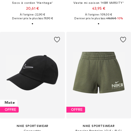
Sacs à cordon 'Heritage'
Veste mi-saison 'HBR VARSITY'
20,61 €
43,95 €
À l'origine : 22,90 €
À l'origine : 109,00 €
Dernier prix le plus bas :
19,90 €
Dernier prix le plus bas :
49,05 €
-10%
Mixte
OFFRE
OFFRE
NIKE SPORTSWEAR
NIKE SPORTSWEAR
Casquette
Regular Pantalon 'CLS+ FLC'