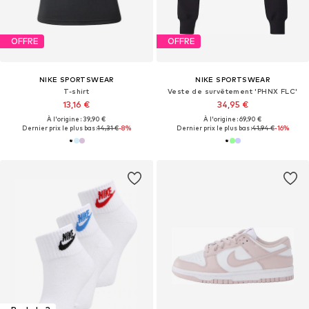
OFFRE
OFFRE
NIKE SPORTSWEAR
NIKE SPORTSWEAR
T-shirt
Veste de survêtement 'PHNX FLC'
13,16 €
34,95 €
À l'origine : 39,90 €
À l'origine : 69,90 €
Dernier prix le plus bas :
14,31 €
-8%
Dernier prix le plus bas :
41,94 €
-16%