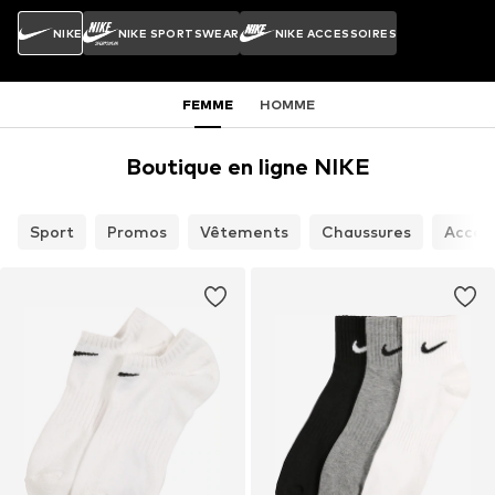
NIKE
NIKE SPORTSWEAR
NIKE ACCESSOIRES
FEMME
HOMME
Boutique en ligne NIKE
Sport
Promos
Vêtements
Chaussures
Access