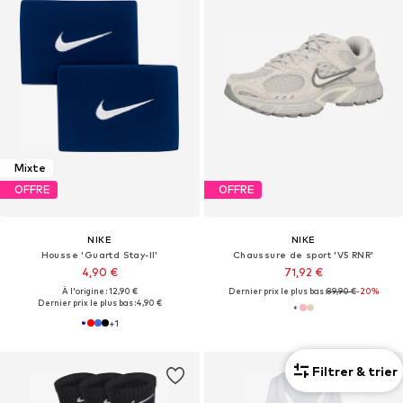
Mixte
OFFRE
OFFRE
NIKE
NIKE
Housse 'Guartd Stay-II'
Chaussure de sport 'V5 RNR'
4,90 €
71,92 €
À l'origine : 12,90 €
Dernier prix le plus bas :
89,90 €
-20%
Dernier prix le plus bas :
4,90 €
+
1
Filtrer & trier