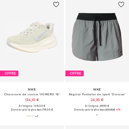
OFFRE
OFFRE
NIKE
NIKE
Chaussure de course 'VOMERO 18'
Regular Pantalon de sport 'Division'
134,10 €
26,35 €
À l'origine : 149,00 €
À l'origine : 69,90 €
Dernier prix le plus bas :
119,00 €
Dernier prix le plus bas :
27,45 €
-4%
+
1