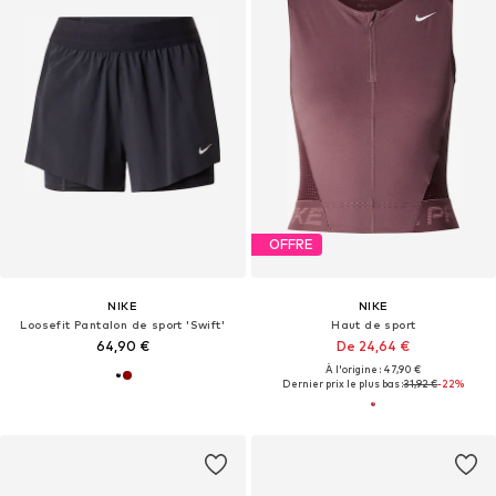
OFFRE
NIKE
NIKE
Loosefit Pantalon de sport 'Swift'
Haut de sport
64,90 €
De 24,64 €
À l'origine : 47,90 €
Dernier prix le plus bas :
31,92 €
-22%