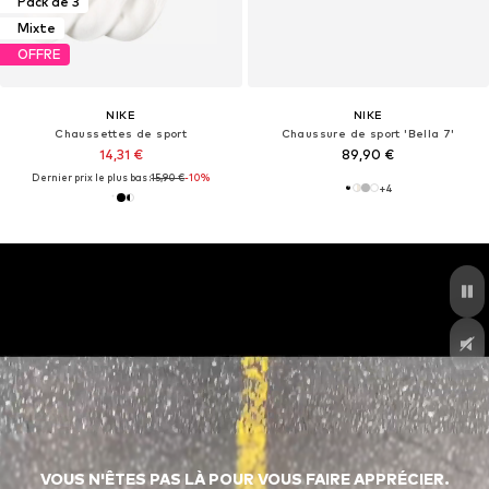
Pack de 3
Mixte
OFFRE
NIKE
NIKE
Chaussettes de sport
Chaussure de sport 'Bella 7'
14,31 €
89,90 €
Dernier prix le plus bas :
15,90 €
-10%
+
4
VOUS N'ÊTES PAS LÀ POUR VOUS FAIRE APPRÉCIER.