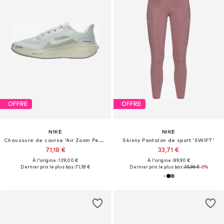
OFFRE
OFFRE
NIKE
NIKE
Chaussure de course 'Air Zoom Pegasus 41'
Skinny Pantalon de sport 'SWIFT'
71,18 €
33,71 €
À l'origine : 139,00 €
À l'origine : 89,90 €
Dernier prix le plus bas :
71,18 €
Dernier prix le plus bas :
35,96 €
-6%