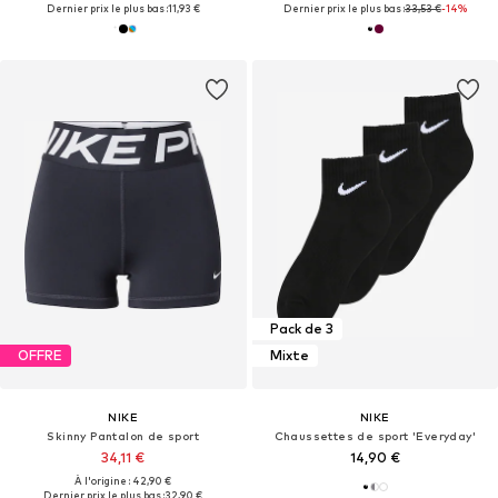
Dernier prix le plus bas :
11,93 €
Dernier prix le plus bas :
33,53 €
-14%
Pack de 3
OFFRE
Mixte
NIKE
NIKE
Skinny Pantalon de sport
Chaussettes de sport 'Everyday'
34,11 €
14,90 €
À l'origine : 42,90 €
Dernier prix le plus bas :
32,90 €