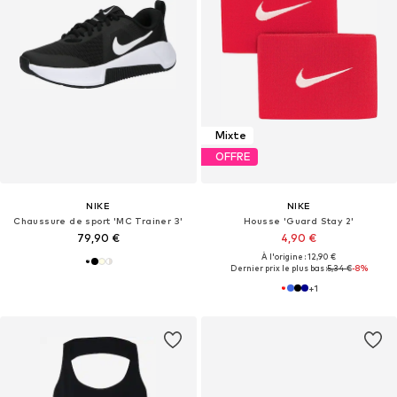
Mixte
OFFRE
NIKE
NIKE
Chaussure de sport 'MC Trainer 3'
Housse 'Guard Stay 2'
79,90 €
4,90 €
À l'origine : 12,90 €
Dernier prix le plus bas :
5,34 €
-8%
+
1