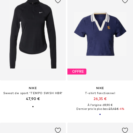
OFFRE
NIKE
NIKE
Sweat de sport 'TEMPO SWSH HBR'
T-shirt fonctionnel
47,90 €
26,35 €
À l'origine : 69,90 €
Dernier prix le plus bas :
27,45 €
-4%