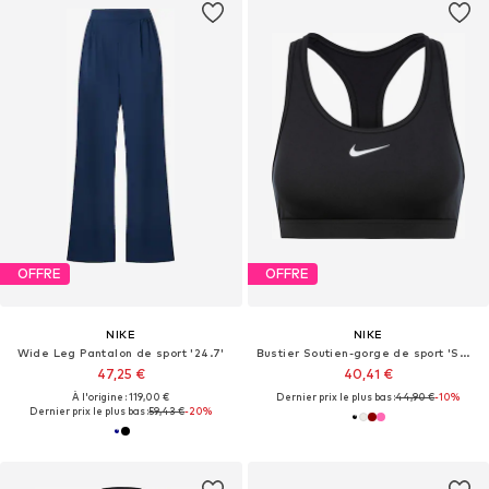
OFFRE
OFFRE
NIKE
NIKE
Wide Leg Pantalon de sport '24.7'
Bustier Soutien-gorge de sport 'SWOOSH'
47,25 €
40,41 €
À l'origine : 119,00 €
Dernier prix le plus bas :
44,90 €
-10%
Dernier prix le plus bas :
59,43 €
-20%