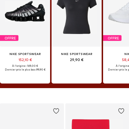
OFFRE
OFFRE
NIKE SPORTSWEAR
NIKE SPORTSWEAR
NI
152,10 €
29,90 €
58,
À l'origine : 169,00 €
À l'origine
Dernier prix le plus bas :
99,90 €
Dernier prix le p