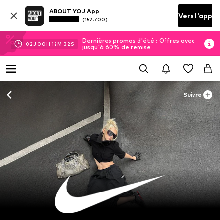
ABOUT YOU App
Vers l'app
(152.700)
Dernières promos d'été : Offres avec
02
J
00
H
12
M
30
S
jusqu'à 60% de remise
Suivre