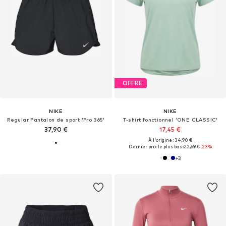
OFFRE
NIKE
NIKE
Regular Pantalon de sport 'Pro 365'
T-shirt fonctionnel 'ONE CLASSIC'
37,90 €
17,45 €
À l'origine : 34,90 €
Dernier prix le plus bas :
22,69 €
-23%
+
3