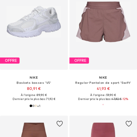
OFFRE
OFFRE
NIKE
NIKE
Baskets basses 'V5'
Regular Pantalon de sport 'Swift'
80,91 €
41,93 €
À l'origine : 89,90 €
À l'origine : 59,90 €
Dernier prix le plus bas :
71,92 €
Dernier prix le plus bas :
47,92 €
-12%
+
1