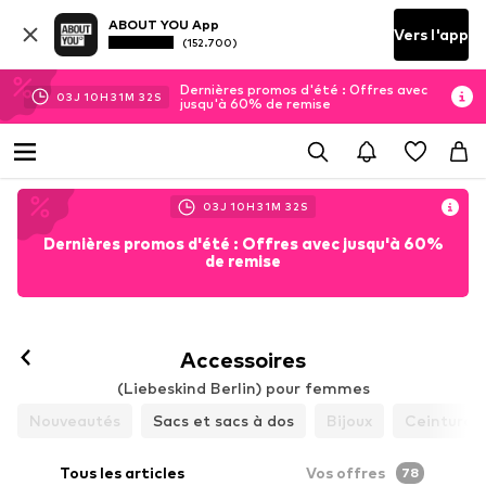
ABOUT YOU App
Vers l'app
(152.700)
Dernières promos d'été : Offres avec
03
J
10
H
31
M
29
S
jusqu'à 60% de remise
03
J
10
H
31
M
29
S
Dernières promos d'été : Offres avec jusqu'à 60%
de remise
Accessoires
(Liebeskind Berlin) pour femmes
Nouveautés
Sacs et sacs à dos
Bijoux
Ceintures
Tous les articles
Vos offres
78