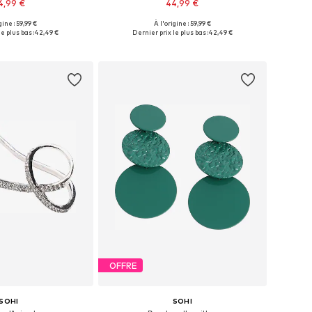
4,99 €
44,99 €
gine : 59,99 €
À l'origine : 59,99 €
ponibles: Onesize
Tailles disponibles: Onesize
e plus bas :
42,49 €
Dernier prix le plus bas :
42,49 €
r au panier
Ajouter au panier
OFFRE
SOHI
SOHI