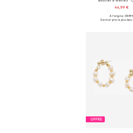
Boucles d'oreilles ' C
44,99 €
À l'origine : 59,99 
Tailles disponibles: 
Dernier prix le plus bas :
Ajouter au pa
OFFRE