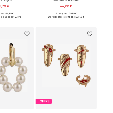
e 'Anjum'
Boucles d'oreilles
6,79 €
44,99 €
gine : 64,99 €
À l'origine : 49,99 €
sponibles: 50-60
Tailles disponibles: Onesize
le plus bas :
44,19 €
Dernier prix le plus bas :
42,49 €
r au panier
Ajouter au panier
OFFRE