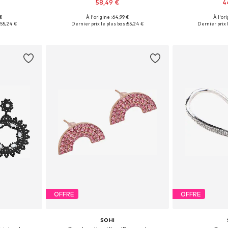
58,49 €
4
€
À l'origine : 64,99 €
À l'ori
 50-60
Tailles disponibles: 50-60
Tailles dis
55,24 €
Dernier prix le plus bas :
55,24 €
Dernier prix l
nier
Ajouter au panier
Ajoute
OFFRE
OFFRE
SOHI