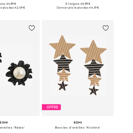
gine : 64,99 €
À l'origine : 64,99 €
sponibles: 50-60
Tailles disponibles: Onesize
e plus bas :
42,49 €
Dernier prix le plus bas :
44,19 €
r au panier
Ajouter au panier
OFFRE
SOHI
SOHI
oreilles 'Rabia'
Boucles d'oreilles 'Kristine'