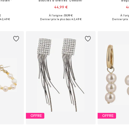
risten '
Boucles d'oreilles 'Deeann'
Bagu
44,99 €
4
€
À l'origine : 59,99 €
À l'ori
Onesize
Tailles disponibles: Onesize
Tailles di
42,49 €
Dernier prix le plus bas :
42,49 €
Dernier prix 
nier
Ajouter au panier
Ajoute
OFFRE
OFFRE