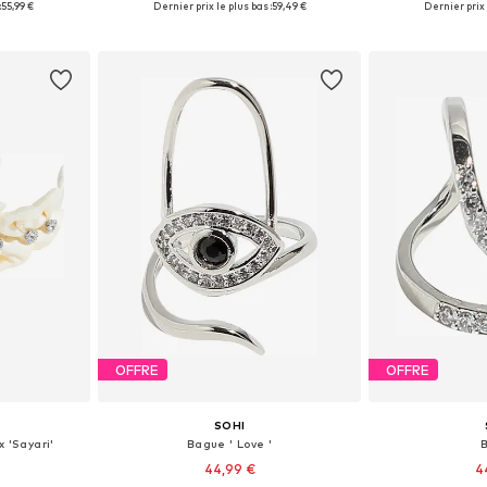
:
55,99 €
Dernier prix le plus bas :
59,49 €
Dernier prix 
nier
Ajouter au panier
Ajoute
OFFRE
OFFRE
SOHI
 'Sayari'
Bague ' Love '
44,99 €
4