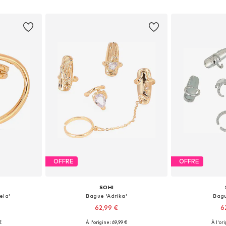
nier
Ajouter au panier
Ajoute
OFFRE
OFFRE
SOHI
ela'
Bague 'Adrika'
Bagu
62,99 €
6
€
À l'origine : 69,99 €
À l'ori
 50-60
Tailles disponibles: 50-60
Tailles di