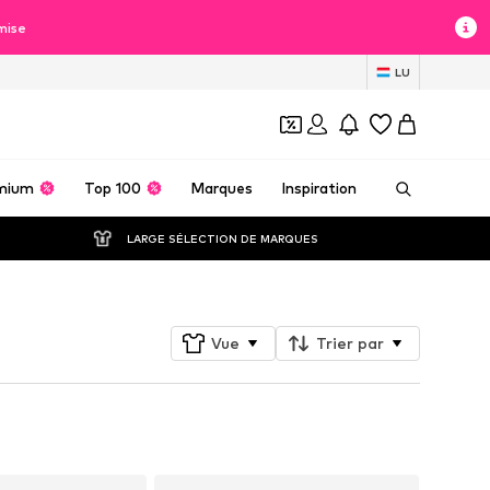
mise
LU
mium
Top 100
Marques
Inspiration
LARGE SÉLECTION DE MARQUES
Vue
Trier par