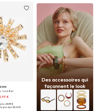
Des accessoires qui
façonnent le look
SOHI
 'Lad Bai'
2,99 €
gine : 69,99 €
sponibles: 50-60
le plus bas :
59,49 €