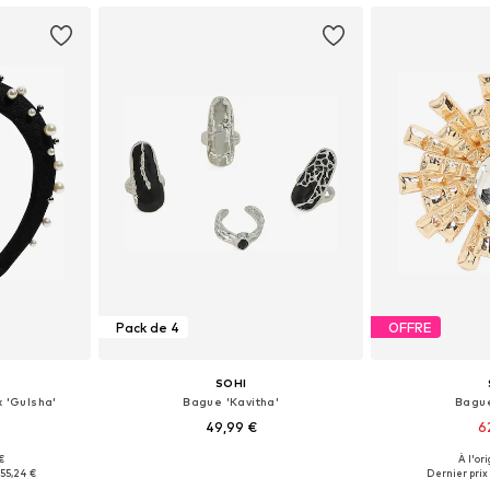
Pack de 4
OFFRE
SOHI
 'Gulsha'
Bague 'Kavitha'
Bague
49,99 €
6
€
À l'ori
Onesize
Tailles disponibles: 50-60
Tailles di
55,24 €
Dernier prix 