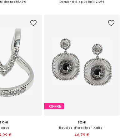
le plus bas :
59,49 €
Dernier prix le plus bas :
42,49 €
r au panier
Ajouter au panier
OFFRE
SOHI
SOHI
Bague
Boucles d'oreilles ' Kalie '
4,99 €
46,79 €