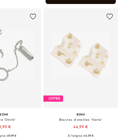
r au panier
OFFRE
SOHI
SOHI
e 'Dhriti'
Boucles d'oreilles 'Karla'
2,99 €
44,99 €
gine : 69,99 €
À l'origine : 64,99 €
sponibles: 50-60
Tailles disponibles: Onesize