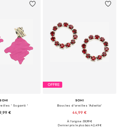
OFFRE
SOHI
SOHI
eilles ' Suganti '
Boucles d'oreilles 'Adwita'
9,99 €
44,99 €
À l'origine : 59,99 €
ponibles: Onesize
Tailles disponibles: Onesize
Dernier prix le plus bas :
42,49 €
r au panier
Ajouter au panier