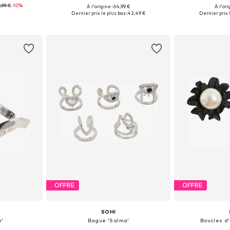
,99 €
-10%
À l'origine : 64,99 €
À l'ori
Onesize
Tailles disponibles: 50-60
Tailles di
Dernier prix le plus bas :
42,49 €
Dernier prix l
nier
Ajouter au panier
Ajoute
OFFRE
OFFRE
SOHI
e'
Bague 'Salma'
Boucles d'