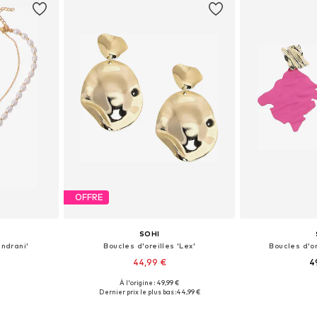
OFFRE
SOHI
andrani'
Boucles d'oreilles 'Lex'
Boucles d'or
44,99 €
4
À l'origine : 49,99 €
Onesize
Tailles disponibles: Onesize
Tailles dis
Dernier prix le plus bas :
44,99 €
nier
Ajouter au panier
Ajoute