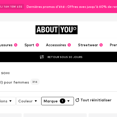
Dernières promos d'été : Offres avec jusqu'à 60% de re
1
J
16
H
15
M
44
S
ABOUT
YOU
ussures
Sport
Accessoires
Streetwear
Pre
RETOUR SOUS 30 JOURS
SOHI
I) pour femmes
316
Tout réinitialiser
ions
Couleur
Marque
1