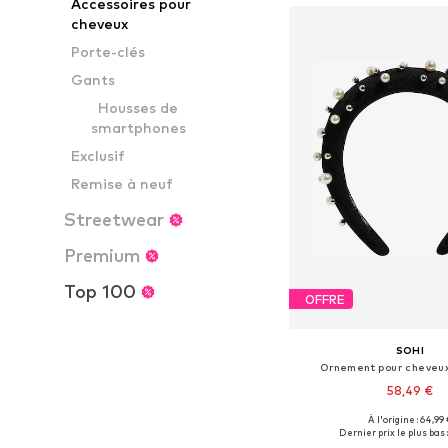
Accessoires pour
cheveux
Porte-clés
Gants
Housses de
smartphones
Exclusif
Remise à neuf
Streetwear
Premium
Top 100
OFFRE
SOHI
Ornement pour cheveux
58,49 €
À l'origine : 64,99 
Tailles disponibles: 
Dernier prix le plus bas :