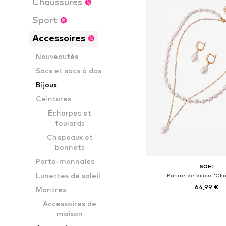
Chaussures
Sport
Accessoires
Nouveautés
Sacs et sacs à dos
Bijoux
Ceintures
Écharpes et
foulards
Chapeaux et
bonnets
Porte-monnaies
SOHI
Lunettes de soleil
Parure de bijoux 'Ch
64,99 €
Montres
Accessoires de
Tailles disponibles: 
maison
Ajouter au pa