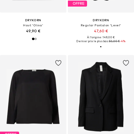
OFFRE
DRYKORN
DRYKORN
Haut 'Olina'
Regular Pantalon 'Level'
49,90 €
47,60 €
À l'origine : 149,00 €
Dernier prix le plus bas :
50,00 €
-4%