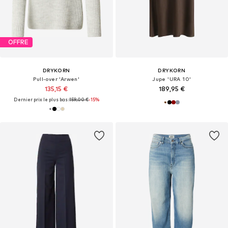
OFFRE
DRYKORN
DRYKORN
Pull-over 'Arwen'
Jupe 'URA 10'
135,15 €
189,95 €
Dernier prix le plus bas :
159,00 €
-15%