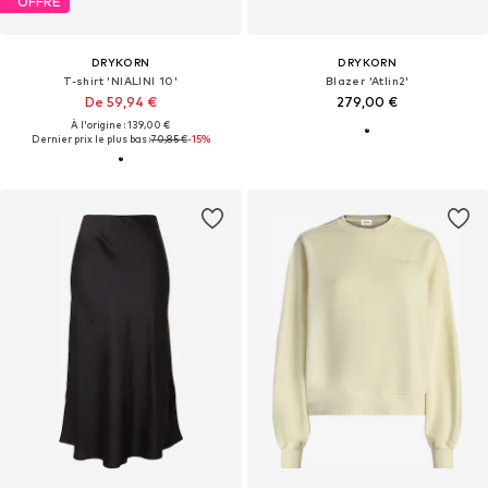
OFFRE
DRYKORN
DRYKORN
T-shirt 'NIALINI 10'
Blazer 'Atlin2'
De 59,94 €
279,00 €
À l'origine : 139,00 €
Dernier prix le plus bas :
70,85 €
-15%