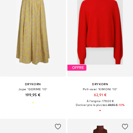
OFFRE
DRYKORN
DRYKORN
Jupe 'QERIME 10'
Pull-over 'KIMONI 10'
199,95 €
62,91 €
À l'origine : 179,00 €
Dernier prix le plus bas :
69,90 €
-10%