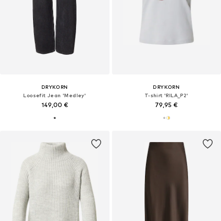
DRYKORN
DRYKORN
Loosefit Jean 'Medley'
T-shirt 'RILA_P2'
149,00 €
79,95 €