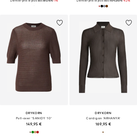
Dernier prix le plus bas :
81,75 €
-1%
Dernier prix le plus bas :
104,30 €
-42%
DRYKORN
DRYKORN
Pull-over 'SANIDY 10'
Cardigan 'ARHANYA'
149,95 €
169,95 €