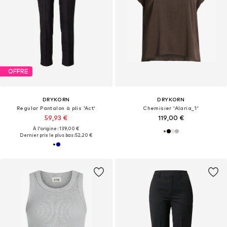
OFFRE
DRYKORN
DRYKORN
Regular Pantalon à plis 'Act'
Chemisier 'Alaria_1'
59,93 €
119,00 €
À l'origine : 139,00 €
Dernier prix le plus bas :
52,20 €