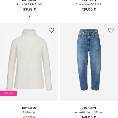
Jupe 'QERIME 10'
Chemisier 'OSHIA'
199,95 €
129,00 €
OFFRE
DRYKORN
DRYKORN
Pull-over
Loosefit Jean 'Flown'
47,60 €
169,00 €