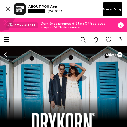
ABOUT YOU App
Vers l'app
(152.700)
Dernières promos d'été : Offres avec
07
H
44
M
17
S
jusqu'à 60% de remise
Suivre