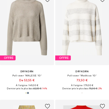
OFFRE
OFFRE
DRYKORN
DRYKORN
Pull-over 'MALESE 10'
Pull-over 'Mathisa 10'
De 53,55 €
73,50 €
À l'origine : 149,00 €
À l'origine : 179,00 €
Dernier prix le plus bas :
62,50 €
-14%
Dernier prix le plus bas :
75,00 €
-2%