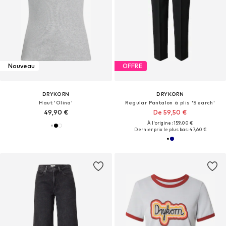
Nouveau
OFFRE
DRYKORN
DRYKORN
Haut 'Olina'
Regular Pantalon à plis 'Search'
49,90 €
De 59,50 €
À l'origine : 159,00 €
Dernier prix le plus bas :
47,60 €