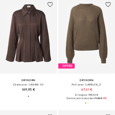
OFFRE
DRYKORN
DRYKORN
Chemisier 'JASIRA 10'
Pull-over 'LARELYA_2'
169,95 €
67,41 €
À l'origine : 199,00 €
Dernier prix le plus bas :
71,18 €
-5%