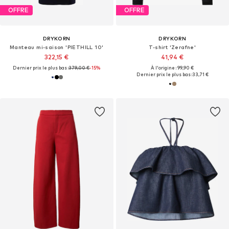
OFFRE
OFFRE
DRYKORN
DRYKORN
Manteau mi-saison 'PIETHILL 10'
T-shirt 'Zerafne'
322,15 €
41,94 €
Dernier prix le plus bas :
379,00 €
-15%
À l'origine : 99,90 €
Dernier prix le plus bas :
33,71 €