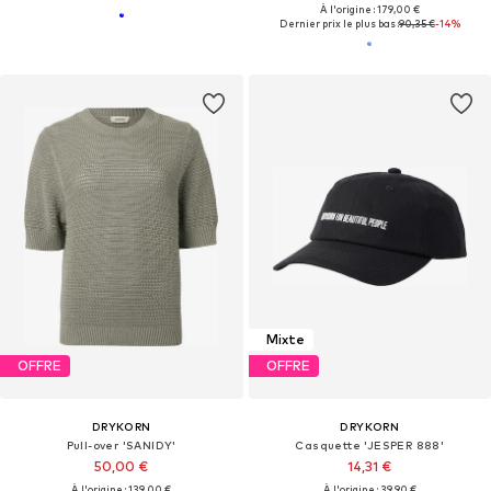
À l'origine : 179,00 €
Dernier prix le plus bas :
90,35 €
-14%
Mixte
OFFRE
OFFRE
DRYKORN
DRYKORN
Pull-over 'SANIDY'
Casquette 'JESPER 888'
50,00 €
14,31 €
À l'origine : 139,00 €
À l'origine : 39,90 €