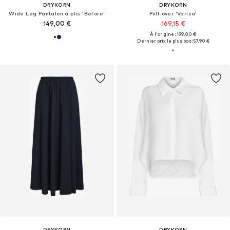
DRYKORN
DRYKORN
Wide Leg Pantalon à plis 'Before'
Pull-over 'Varisa'
149,00 €
169,15 €
À l'origine : 199,00 €
Dernier prix le plus bas :
57,90 €
DRYKORN
DRYKORN