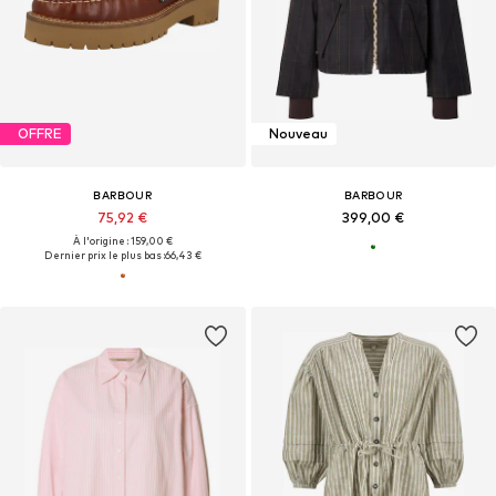
OFFRE
Nouveau
BARBOUR
BARBOUR
75,92 €
399,00 €
À l'origine : 159,00 €
Dernier prix le plus bas :
66,43 €