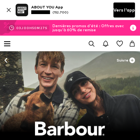
ABOUT YOU App
Vers l'app
(152.700)
Dernières promos d'été : Offres avec
03
J
00
H
50
M
25
S
jusqu'à 60% de remise
Suivre