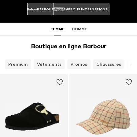
BARBOUR
BARBOUR INTERNATIONAL
FEMME
HOMME
Boutique en ligne Barbour
Premium
Vêtements
Promos
Chaussures
Ac