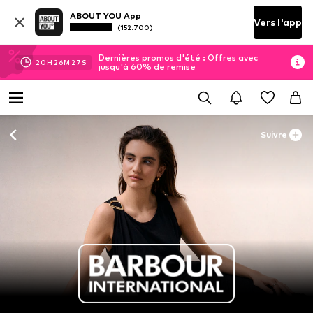
ABOUT YOU App
Vers l'app
(152.700)
Dernières promos d'été : Offres avec
20
H
26
M
26
S
jusqu'à 60% de remise
Suivre