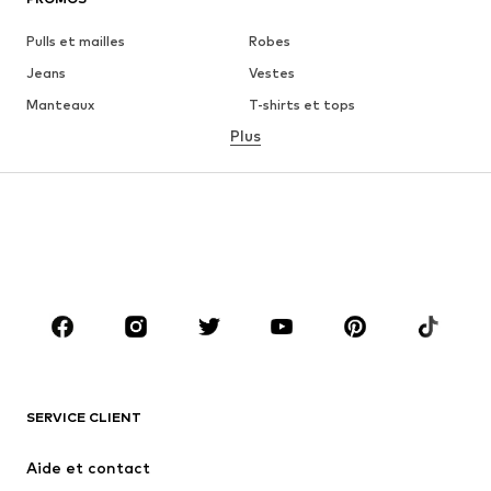
Pulls et mailles
Robes
Jeans
Vestes
Manteaux
T-shirts et tops
Plus
Pantalons
Lingerie
Jupes
Blouses et tuniques
Sweats
Blazers
Maillots de bain
Combinaisons et salopettes
Grandes tailles
Maternité
Chaussures
Sport
Accessoires
Premium
VÊTEMENTS
SERVICE CLIENT
Nouveautés
Tendance
Robes
Jeans
Aide et contact
T-shirts et tops
Pantalons