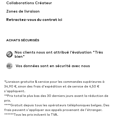
Collaborations Créateur
Vestes
Pulls et mailles
Zones de livraison
Lingerie
Blouses et tuniques
Retractez-vous du contrat ici
Manteaux
Jupes
Maillots de bain
Sweats
Blazers
Combinaisons et salopettes
ACHATS SÉCURISÉS
Grandes tailles
Maternité
Occasions spéciales
Exclusif
Nos clients nous ont attribué l'évaluation "Très 
bien"
Remise à neuf
 Vos données sont en sécurité avec nous
CHAUSSURES
Nouveautés
Tendance
*Livraison gratuite & service pour les commandes supérieures à
34,90 €, sinon des frais d'expédition et de service de 4,50 €
Baskets
Bottines
s'appliquent.
**Prix total le plus bas des 30 derniers jours avant la réduction de
Escarpins et talons hauts
Bottes
prix.
Sandales
Chaussures basses
****Gratuit depuis tous les opérateurs téléphoniques belges. Des
frais peuvent s'appliquer aux appels provenant de l'étranger.
Chaussures de sport
Ballerines
******Tous les prix incluent la TVA.