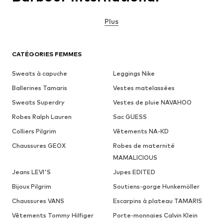
Plus
CATÉGORIES FEMMES
Sweats à capuche
Leggings Nike
Ballerines Tamaris
Vestes matelassées
Sweats Superdry
Vestes de pluie NAVAHOO
Robes Ralph Lauren
Sac GUESS
Colliers Pilgrim
Vêtements NA-KD
Chaussures GEOX
Robes de maternité
MAMALICIOUS
Jeans LEVI'S
Jupes EDITED
Bijoux Pilgrim
Soutiens-gorge Hunkemöller
Chaussures VANS
Escarpins à plateau TAMARIS
Vêtements Tommy Hilfiger
Porte-monnaies Calvin Klein