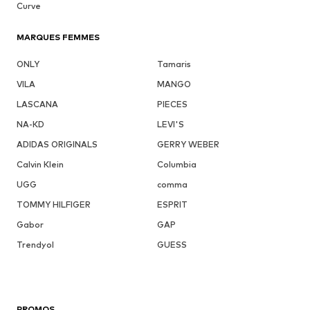
Curve
MARQUES FEMMES
ONLY
Tamaris
VILA
MANGO
LASCANA
PIECES
NA-KD
LEVI'S
ADIDAS ORIGINALS
GERRY WEBER
Calvin Klein
Columbia
UGG
comma
TOMMY HILFIGER
ESPRIT
Gabor
GAP
Trendyol
GUESS
PROMOS