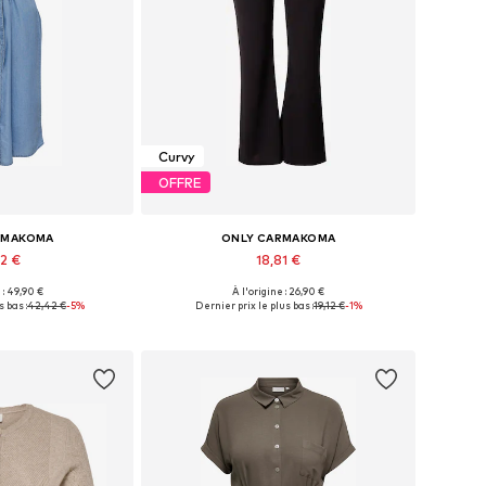
Curvy
OFFRE
RMAKOMA
ONLY CARMAKOMA
92 €
18,81 €
 : 49,90 €
À l'origine : 26,90 €
usieurs tailles
Tailles disponibles: 42-44, 46-48, 50-52, 54
 bas :
42,42 €
-5%
Dernier prix le plus bas :
19,12 €
-1%
au panier
Ajouter au panier