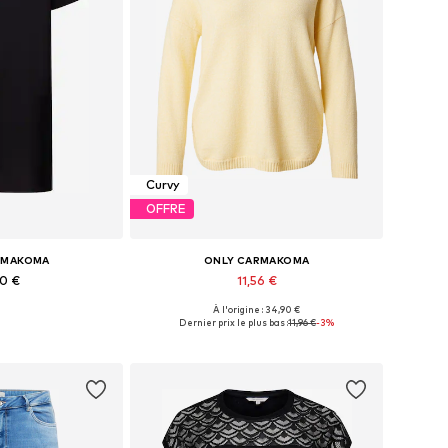
Curvy
OFFRE
RMAKOMA
ONLY CARMAKOMA
90 €
11,56 €
+
2
+
9
À l'origine : 34,90 €
usieurs tailles
Tailles disponibles: XXL, 4XL, 6XL, 7XL
Dernier prix le plus bas :
11,96 €
-3%
au panier
Ajouter au panier