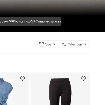
 CURVY
ONLY TALL
ONLY MATERNITY
Vue
Trier par