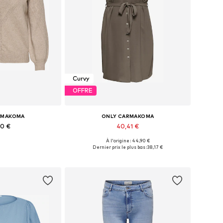
Curvy
OFFRE
RMAKOMA
ONLY CARMAKOMA
90 €
40,41 €
À l'origine : 44,90 €
usieurs tailles
Disponible en plusieurs tailles
Dernier prix le plus bas :
38,17 €
au panier
Ajouter au panier