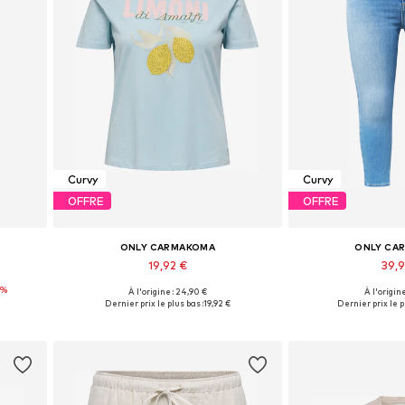
Curvy
Curvy
OFFRE
OFFRE
ONLY CARMAKOMA
ONLY CA
19,92 €
39,
0%
À l'origine : 24,90 €
À l'origine
s
Tailles disponibles: XL-XXL, XXXL-4XL, 5XL-6XL
Disponible en pl
Dernier prix le plus bas :
19,92 €
Dernier prix le p
Ajouter au panier
Ajouter 