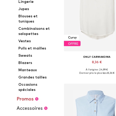
Lingerie
Jupes
Blouses et
tuniques
Combinaisons et
salopettes
Curvy
Vestes
OFFRE
Pulls et mailles
Sweats
ONLY CARMAKOMA
8,36 €
Blazers
Manteaux
À l'origine : 24,99 €
Disponible en plusieurs taille
Dernier prix le plus bas :
8,36 €
Grandes tailles
Ajouter au panier
Occasions
spéciales
Promos
Accessoires