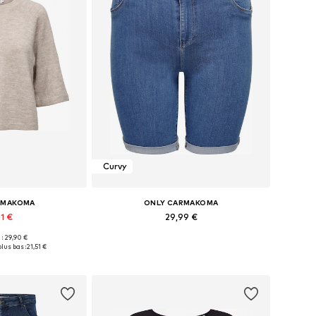
Curvy
RMAKOMA
ONLY CARMAKOMA
91 €
29,99 €
 : 29,90 €
 XXL, 4XL, 6XL, 7XL
Disponible en plusieurs tailles
lus bas :
21,51 €
au panier
Ajouter au panier