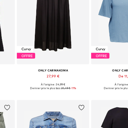
Curvy
Curvy
OFFRE
OFFRE
ONLY CARMAKOMA
ONLY CA
27,99 €
De 11
À l'origine : 34,99 €
À l'origine
Tailles disponibles: XL-XXL, XXXL-4XL, 5XL-6XL, 7XL
Tailles disponibles: 46
Tailles disponible
Dernier prix le plus bas :
31,49 €
-11%
Dernier prix le plus
Ajouter au panier
Ajouter 