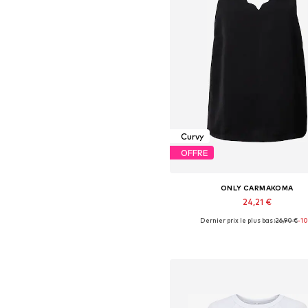
Curvy
OFFRE
ONLY CARMAKOMA
24,21 €
Dernier prix le plus bas :
26,90 €
-1
Disponible en plusieurs taille
Ajouter au panier