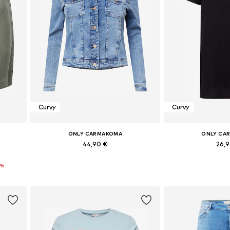
Curvy
Curvy
ONLY CARMAKOMA
ONLY CA
44,90 €
26,
 52, 54
Tailles disponibles: XL, XXL, XXXL, 4XL, 6XL, 7XL
Disponible en pl
1%
Ajouter au panier
Ajouter 