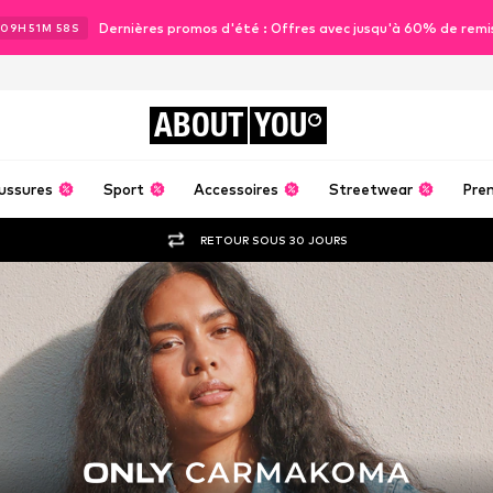
Dernières promos d'été : Offres avec jusqu'à 60% de remi
09
H
51
M
56
S
ABOUT
YOU
ussures
Sport
Accessoires
Streetwear
Pre
RETOUR SOUS 30 JOURS