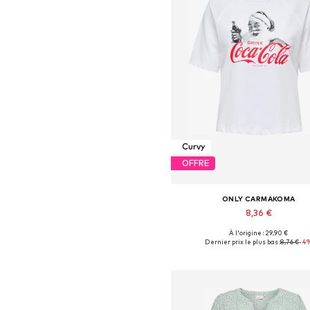
Curvy
OFFRE
ONLY CARMAKOMA
8,36 €
À l'origine : 29,90 €
Tailles disponibles: XL-XXL, XXX
Dernier prix le plus bas :
8,76 €
-4
Ajouter au panier