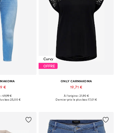
Curvy
OFFRE
RMAKOMA
ONLY CARMAKOMA
99 €
19,71 €
+
3
 : 49,99 €
À l'origine : 21,90 €
usieurs tailles
Tailles disponibles: XL-XXL, XXXL-4XL, 5XL-6XL, 7XL
lus bas :
25,00 €
Dernier prix le plus bas :
17,01 €
au panier
Ajouter au panier