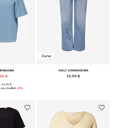
Curvy
RMAKOMA
ONLY CARMAKOMA
,56 €
59,99 €
 : 34,90 €
s: XXL, XXXL, 4XL
Disponible en plusieurs tailles
 bas :
14,95 €
-22%
au panier
Ajouter au panier