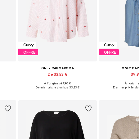
Curvy
Curvy
OFFRE
OFFRE
ONLY CARMAKOMA
ONLY CA
De 33,53 €
39,
À l'origine : 47,90 €
À l'origine
s
Tailles disponibles: XL, XXL, XXXL, 4XL, 6XL, 7XL
Disponible en pl
Dernier prix le plus bas :
33,53 €
Dernier prix le plus
Ajouter au panier
Ajouter 