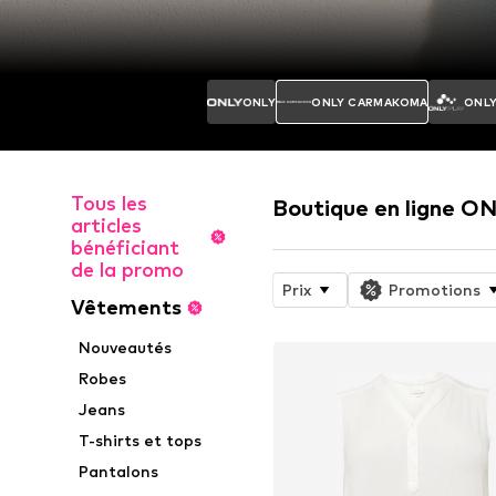
ONLY
ONLY CARMAKOMA
ONLY
Tous les
Boutique en ligne 
articles
bénéficiant
de la promo
Prix
Promotions
Vêtements
Nouveautés
Robes
Jeans
T-shirts et tops
Pantalons