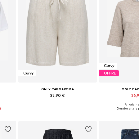
Curvy
Curvy
OFFRE
ONLY CARMAKOMA
ONLY CA
32,90 €
26,
À l'origine
L-4XL
Disponible en plusieurs tailles
Tailles disponibles:
%
Dernier prix le p
Ajouter au panier
Ajouter 