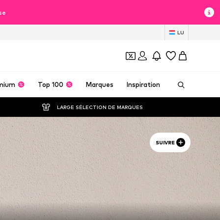
se
LU
mium
Top 100
Marques
Inspiration
LARGE SÉLECTION DE MARQUES
SUIVRE