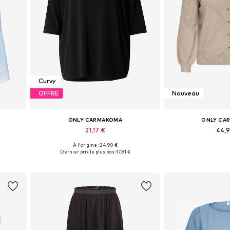
Curvy
OFFRE
Nouveau
ONLY CARMAKOMA
ONLY CA
21,17 €
44,
+
6
À l'origine : 24,90 €
L, 7XL
Tailles disponibles: XL-XXL, XXXL-4XL, 5XL-6XL, 7XL
Disponible en pl
Dernier prix le plus bas :
17,91 €
Ajouter au panier
Ajouter 